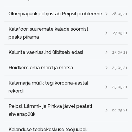
Olümpiapüük põhjustab Peipsil probleeme
28.05.21
Kalafoor: suuremate kalade söömist
27.05.21
peaks piirama
Kalurite vaenlaslind ülbitseb edasi
25.05.21
Hoidkem oma merd ja metsa
25.05.21
Kalamarja müük tegi koroona-aastal
25.05.21
rekordi
Peipsi, Lämmi- ja Pihkva järvel peatati
24.05.21
ahvenapüük
Kalanduse teabekeskuse tööjuubeli