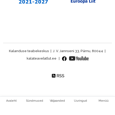
Kalanduse teabekeskus | J. V. Jannseni 33, Pärnu, 80044 |
kalateave[at]ut.ee |
RSS
Avaleht
Sündmused
Väljaanded
Uuringud
Menüü