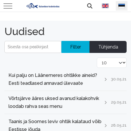
Vali keel
Mobile Menu Toggle
Uudised
Sisesta osa pealkirjast
Filter
Tühjenda
Näita korraga
Kui palju on Läänemeres ohtlikke aineid?
30.05.21
Eesti teadlased annavad ülevaate
Võrtsjärve ääres uksed avanud kalakohvik
29.05.21
loodab rahva seas menu
Taanis ja Soomes leviv ohtlik kalataud võib
28.05.21
Eestisse jõuda