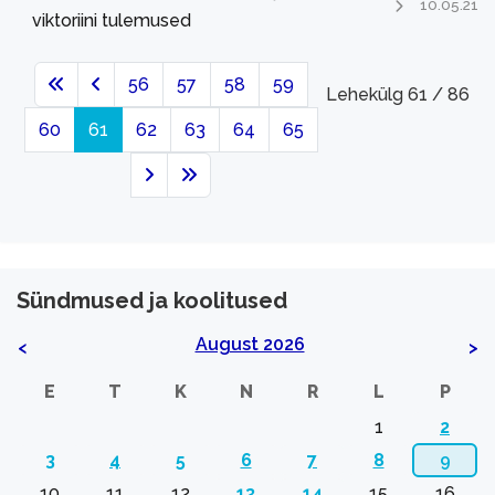
10.05.21
viktoriini tulemused
56
57
58
59
Lehekülg 61 / 86
60
61
62
63
64
65
Sündmused ja koolitused
August 2026
<
>
E
T
K
N
R
L
P
1
2
3
4
5
6
7
8
9
10
11
12
13
14
15
16