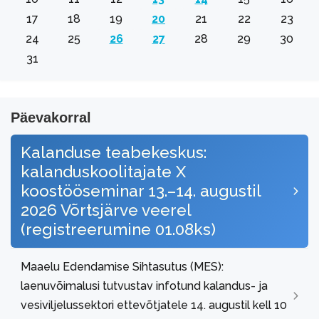
17
18
19
20
21
22
23
24
25
26
27
28
29
30
31
Päevakorral
Kalanduse teabekeskus:
kalanduskoolitajate X
koostööseminar 13.–14. augustil
2026 Võrtsjärve veerel
(registreerumine 01.08ks)
Maaelu Edendamise Sihtasutus (MES):
laenuvõimalusi tutvustav infotund kalandus- ja
vesiviljelussektori ettevõtjatele 14. augustil kell 10