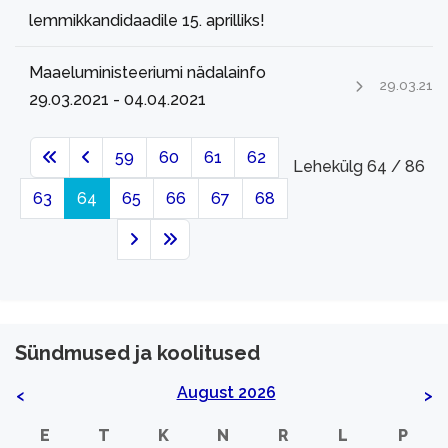
lemmikkandidaadile 15. aprilliks!
Maaeluministeeriumi nädalainfo
29.03.21
29.03.2021 - 04.04.2021
59
60
61
62
Lehekülg 64 / 86
63
64
65
66
67
68
Sündmused ja koolitused
August 2026
<
>
E
T
K
N
R
L
P