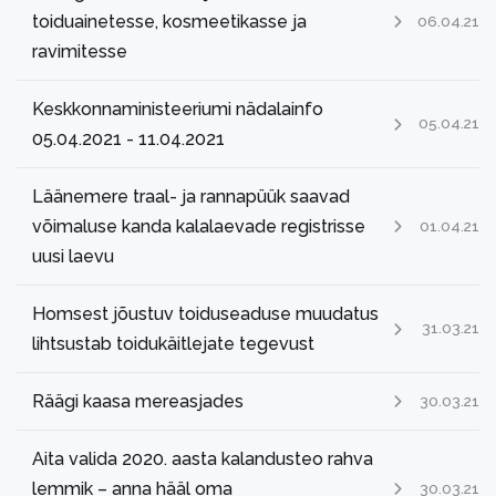
toiduainetesse, kosmeetikasse ja
06.04.21
ravimitesse
Keskkonnaministeeriumi nädalainfo
05.04.21
05.04.2021 - 11.04.2021
Läänemere traal- ja rannapüük saavad
võimaluse kanda kalalaevade registrisse
01.04.21
uusi laevu
Homsest jõustuv toiduseaduse muudatus
31.03.21
lihtsustab toidukäitlejate tegevust
Räägi kaasa mereasjades
30.03.21
Aita valida 2020. aasta kalandusteo rahva
lemmik – anna hääl oma
30.03.21