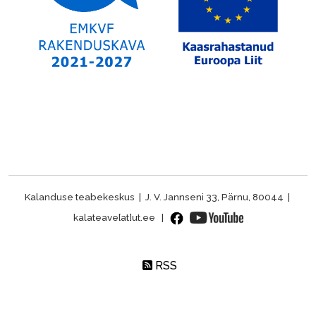
Kalanduse teabekeskus | J. V. Jannseni 33, Pärnu, 80044 |
kalateave[at]ut.ee |
RSS