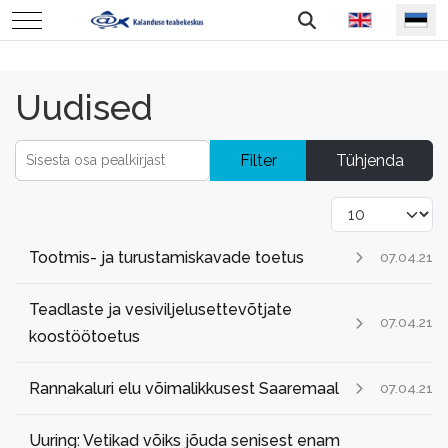
Vali keel
Mobile Menu Toggle
Uudised
Sisesta osa pealkirjast
Filter
Tühjenda
Näita korraga
Tootmis- ja turustamiskavade toetus
07.04.21
Teadlaste ja vesiviljelusettevõtjate
07.04.21
koostöötoetus
Rannakaluri elu võimalikkusest Saaremaal
07.04.21
Uuring: Vetikad võiks jõuda senisest enam