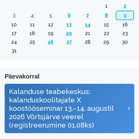
1
2
3
4
5
6
7
8
9
10
11
12
13
14
15
16
17
18
19
20
21
22
23
24
25
26
27
28
29
30
31
Päevakorral
Kalanduse teabekeskus:
kalanduskoolitajate X
koostööseminar 13.–14. augustil
2026 Võrtsjärve veerel
(registreerumine 01.08ks)