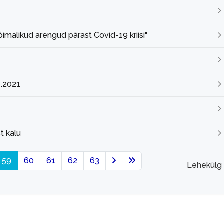
malikud arengud pärast Covid-19 kriisi"
8.2021
t kalu
59
60
61
62
63
Lehekülg 