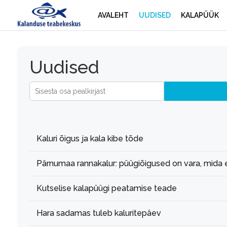
AVALEHT
UUDISED
KALAPÜÜK
Uudised
Sisesta osa pealkirjast
Kaluri õigus ja kala kibe tõde
Pärnumaa rannakalur: püügiõigused on vara, mida 
Kutselise kalapüügi peatamise teade
Hara sadamas tuleb kaluritepäev