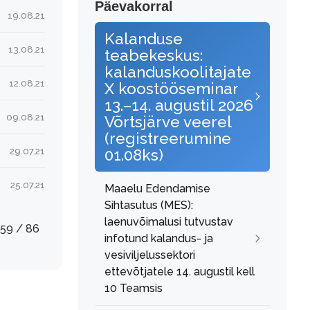
Päevakorral
19.08.21
Kalanduse
13.08.21
teabekeskus:
kalanduskoolitajate
12.08.21
X koostööseminar
13.–14. augustil 2026
09.08.21
Võrtsjärve veerel
(registreerumine
29.07.21
01.08ks)
25.07.21
Maaelu Edendamise
Sihtasutus (MES):
laenuvõimalusi tutvustav
59 / 86
infotund kalandus- ja
vesiviljelussektori
ettevõtjatele 14. augustil kell
10 Teamsis