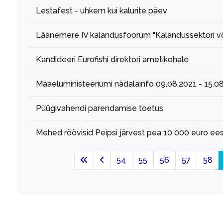
Lestafest - uhkem kui kalurite päev
Läänemere IV kalandusfoorum "Kalandussektori või
Kandideeri Eurofishi direktori ametikohale
Maaeluministeeriumi nädalainfo 09.08.2021 - 15.0
Püügivahendi parendamise toetus
Mehed röövisid Peipsi järvest pea 10 000 euro ees
54
55
56
57
58