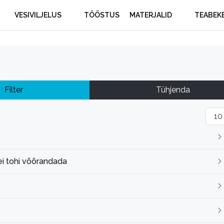
VESIVILJELUS
TÖÖSTUS
MATERJALID
TEABEK
Filter
Tühjenda
Näit
ei tohi võõrandada