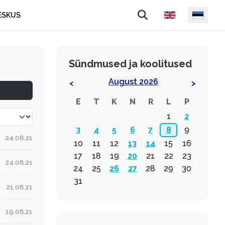
Vali keel
ESKUS
Sündmused ja koolitused
August 2026
<
>
E
T
K
N
R
L
P
a korraga
1
2
3
4
5
6
7
8
9
24.08.21
10
11
12
13
14
15
16
17
18
19
20
21
22
23
24.08.21
24
25
26
27
28
29
30
31
21.08.21
19.08.21