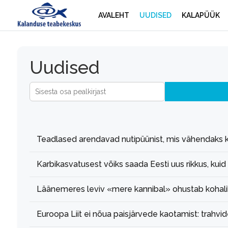
AVALEHT
UUDISED
KALAPÜÜK
Uudised
Sisesta osa pealkirjast
Teadlased arendavad nutipüünist, mis vähendaks k
Karbikasvatusest võiks saada Eesti uus rikkus, kuid ri
Läänemeres leviv «mere kannibal» ohustab kohalik
Euroopa Liit ei nõua paisjärvede kaotamist: trahvid