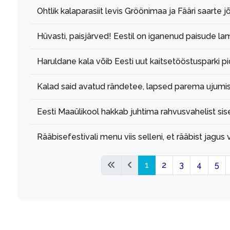
Ohtlik kalaparasiit levis Gröönimaa ja Fääri saarte
Hüvasti, paisjärved! Eestil on iganenud paisude 
Haruldane kala võib Eesti uut kaitsetööstusparki p
Kalad said avatud rändetee, lapsed parema ujumi
Eesti Maaülikool hakkab juhtima rahvusvahelist 
Rääbisefestivali menu viis selleni, et rääbist jagus
1
2
3
4
5