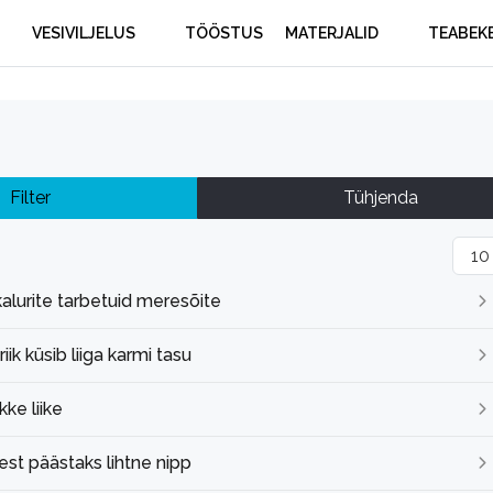
VESIVILJELUS
TÖÖSTUS
MATERJALID
TEABEK
Filter
Tühjenda
Näit
alurite tarbetuid meresõite
ik küsib liiga karmi tasu
ke liike
est päästaks lihtne nipp