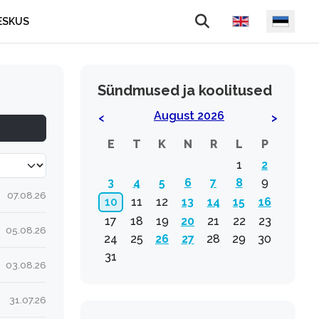
Vali keel
ESKUS
Sündmused ja koolitused
August 2026
<
>
E
T
K
N
R
L
P
a korraga
1
2
3
4
5
6
7
8
9
07.08.26
10
11
12
13
14
15
16
17
18
19
20
21
22
23
05.08.26
24
25
26
27
28
29
30
31
03.08.26
31.07.26