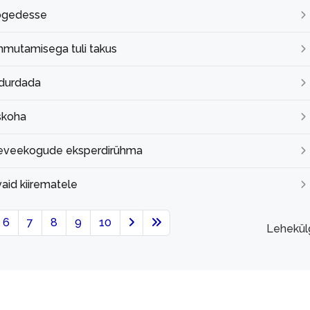
 jõgedesse
lammutamisega tuli takus
idurdada
skoha
siseveekogude eksperdirühma
 vaid kiirematele
6
7
8
9
10
Lehekül