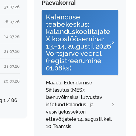
Päevakorral
31.07.26
Kalanduse
28.07.26
teabekeskus:
kalanduskoolitajate
24.07.26
X koostööseminar
13.–14. augustil 2026
21.07.26
Võrtsjärve veerel
(registreerumine
21.07.26
01.08ks)
20.07.26
Maaelu Edendamise
Sihtasutus (MES):
laenuvõimalusi tutvustav
g 1 / 86
infotund kalandus- ja
vesiviljelussektori
ettevõtjatele 14. augustil kell
10 Teamsis