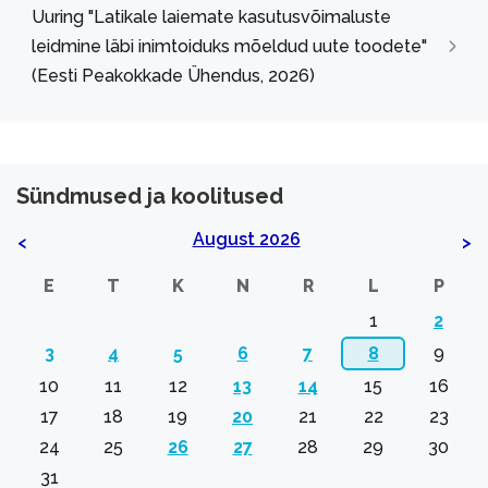
Uuring "Latikale laiemate kasutusvõimaluste
leidmine läbi inimtoiduks mõeldud uute toodete"
(Eesti Peakokkade Ühendus, 2026)
Sündmused ja koolitused
August 2026
<
>
E
T
K
N
R
L
P
1
2
3
4
5
6
7
8
9
10
11
12
13
14
15
16
17
18
19
20
21
22
23
24
25
26
27
28
29
30
31