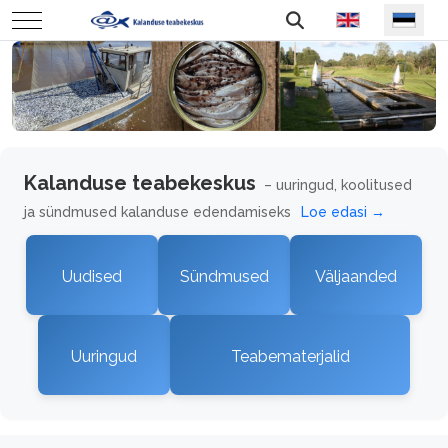
Vali keel
Mobile Menu Toggle
Kalanduse teabekeskus
– uuringud, koolitused
ja sündmused kalanduse edendamiseks
Loe edasi →
Uudised
Sündmused
Väljaanded
Uuringud
Teabematerjalid