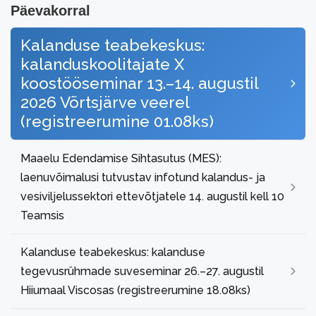
Päevakorral
Kalanduse teabekeskus:
kalanduskoolitajate X
koostööseminar 13.–14. augustil
2026 Võrtsjärve veerel
(registreerumine 01.08ks)
Maaelu Edendamise Sihtasutus (MES):
laenuvõimalusi tutvustav infotund kalandus- ja
vesiviljelussektori ettevõtjatele 14. augustil kell 10
Teamsis
Kalanduse teabekeskus: kalanduse
tegevusrühmade suveseminar 26.–27. augustil
Hiiumaal Viscosas (registreerumine 18.08ks)