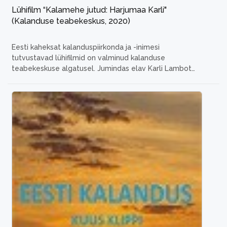
Lühifilm “Kalamehe jutud: Harjumaa Karli"
(Kalanduse teabekeskus, 2020)
Eesti kaheksat kalanduspiirkonda ja -inimesi
tutvustavad lühifilmid on valminud kalanduse
teabekeskuse algatusel.
Jumindas elav Karli Lambot
püüab kalu juba mitmeid põlvi. Mehe kalaveed on
tormistes randades. Kõrvuti madalate lahtedega on
suur ja sügav meri. Hoolimata kõrgest east on korilus
mehe lemmik tegevus. Nii kalapüük, kui seenel- kui ka
marjul käimine võtavad mehel silma
...