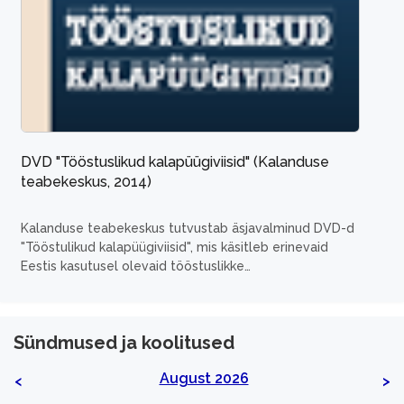
DVD "Tööstuslikud kalapüügiviisid" (Kalanduse
teabekeskus, 2014)
Kalanduse teabekeskus tutvustab äsjavalminud DVD-d
"Tööstulikud kalapüügiviisid", mis käsitleb erinevaid
Eestis kasutusel olevaid tööstuslikke
kalapüügiviise. Filmi kestus on 38 minutit ning see on
kuvatud ühel plaadil nii eesti- kui ingliskeelsena.
...
Sündmused ja koolitused
August 2026
<
>