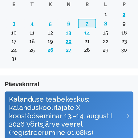
E
T
K
N
R
L
P
1
2
3
4
5
6
7
8
9
10
11
12
13
14
15
16
17
18
19
20
21
22
23
24
25
26
27
28
29
30
31
Päevakorral
Kalanduse teabekeskus:
kalanduskoolitajate X
koostööseminar 13.–14. augustil
2026 Võrtsjärve veerel
(registreerumine 01.08ks)