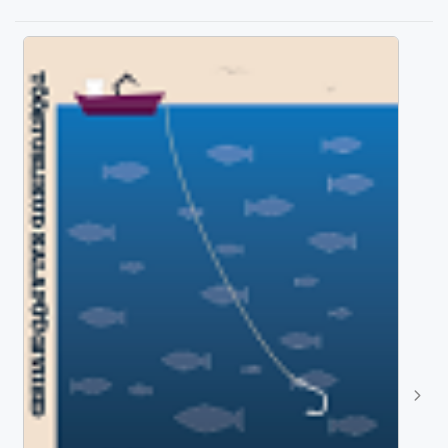
kutselise kalapüügi mahtudest.
Klipid on tasuta
allalaadimiseks
kõigile, kes huvituvad mereriik
...