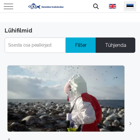
Vali keel
Mobile Menu Toggle
Lühifilmid
Filter
Tühjenda