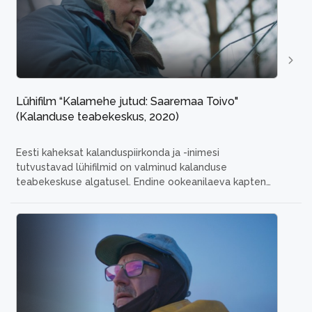
Lühifilm “Kalamehe jutud: Saaremaa Toivo"
(Kalanduse teabekeskus, 2020)
Eesti kaheksat kalanduspiirkonda ja -inimesi
tutvustavad lühifilmid on valminud kalanduse
teabekeskuse algatusel.
Endine ookeanilaeva kapten
Toivo Pära käib sõpradega külalisvetes kalal. Kuigi
mehe enda kodu ja peamised püügiveed asuvad Sõrve
sääres, siis otsustatakse koos sõbraga minna sügisese
siia luurele Muhumaa alla.
Režissöör Ove Musting,
tootja Downtown Pictures
...