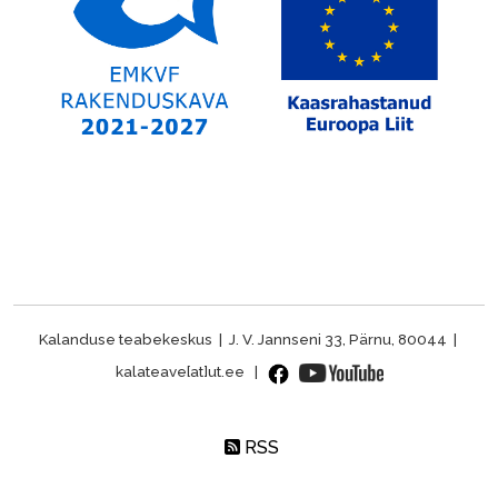
Kalanduse teabekeskus | J. V. Jannseni 33, Pärnu, 80044 |
kalateave[at]ut.ee |
RSS