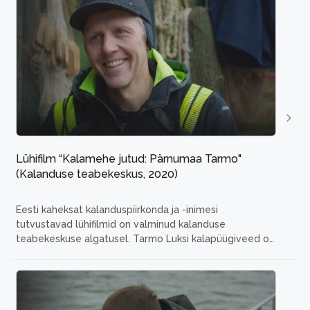
kutseline kalur Henry on võtnud endale ameti, mida
võib julgelt romantiliseks, kuid samas väga raskeks
pidada. Kui mehel on visioon ja kindel tahe,
...
Lühifilm “Kalamehe jutud: Pärnumaa Tarmo"
(Kalanduse teabekeskus, 2020)
Eesti kaheksat kalanduspiirkonda ja -inimesi
tutvustavad lühifilmid on valminud kalanduse
teabekeskuse algatusel.
Tarmo Luksi kalapüügiveed on
paljude jaoks kadestamisväärsed - need asuvad Pärnu
lahes. Kalurite "Eldoraadoks" peetavas merelahes on
aga karm konkurents – seda nii paljude kalurite kui ka
hüljeste näol. Nii on kohalikud pead kokku pannud ja