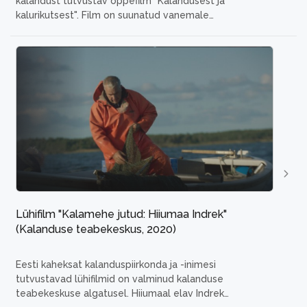
kalandust tutvustav õppefilm "Kalandusest ja
kalurikutsest". Film on suunatud vanemale
põhikooliastmele (7.–9. klass), üldhariduskoolide
loodusainete õpetajatele ja huvijuhtidele, kõigile
kalandushuvilistele.
- Kes on kalur, kes
...
Lühifilm "Kalamehe jutud: Hiiumaa Indrek"
(Kalanduse teabekeskus, 2020)
Eesti kaheksat kalanduspiirkonda ja -inimesi
tutvustavad lühifilmid on valminud kalanduse
teabekeskuse algatusel.
Hiiumaal elav Indrek