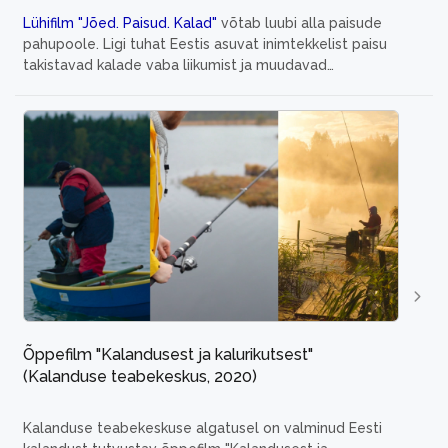
Lühifilm "Jõed. Paisud. Kalad"
võtab luubi alla paisude
pahupoole. Ligi tuhat Eestis asuvat inimtekkelist paisu
takistavad kalade vaba liikumist ja muudavad
vooluveekogu ökosüsteemi. Kalateadlased ning kalade
heaolu eest seisjad räägivad filmis paisude mõjust
meie
...
Õppefilm "Kalandusest ja kalurikutsest"
(Kalanduse teabekeskus, 2020)
Kalanduse teabekeskuse algatusel on valminud Eesti