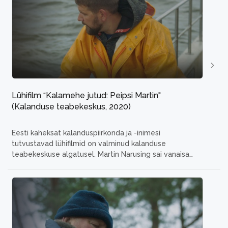
leidnud viisi, kuidas uudsel
...
Lühifilm “Kalamehe jutud: Peipsi Martin"
(Kalanduse teabekeskus, 2020)
Eesti kaheksat kalanduspiirkonda ja -inimesi
tutvustavad lühifilmid on valminud kalanduse
teabekeskuse algatusel.
Martin Narusing sai vanaisa
kõrvalt selgeks, et parim, mis temaga juhtuda võib, on
kaluriks hakkamine. Noor mees on vanemate lähedale
Mehikoormasse loonud kodu, kus elab koos naise ja
kahe lapsega. Täisjõus elu on ka kaugel suurlinna
tuledest võimalik.
Režissöör
...