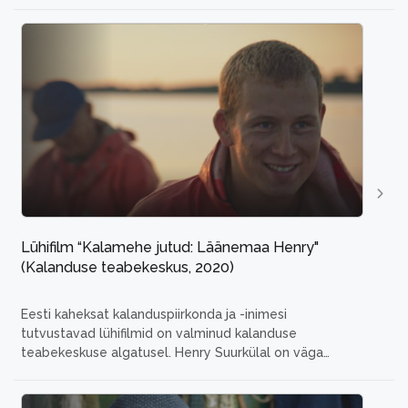
Kääramees on prioriteetidega mees, kel on esikohal
kalastus ja kalapüügiga seonduv. Alles siis tuleb
pereelu. Mehel on raugematu huvi ka vanatehnika
vastu. Nii on ta Lõuna-Eestist Eesti kaugemaisse otsa
vedanud bussi, mille restaureerimisega teeb ta
...
Lühifilm “Kalamehe jutud: Läänemaa Henry"
(Kalanduse teabekeskus, 2020)
Eesti kaheksat kalanduspiirkonda ja -inimesi
tutvustavad lühifilmid on valminud kalanduse
teabekeskuse algatusel.
Henry Suurkülal on väga
eriline suhe oma isaga. Harva kohtab noori mehi, kes
suhtuvad nii suure austusega oma isasse. Noor