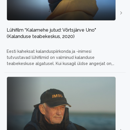
Lühifilm “Kalamehe jutud: Võrtsjärve Uno"
(Kalanduse teabekeskus, 2020)
Eesti kaheksat kalanduspiirkonda ja -inimesi
tutvustavad lühifilmid on valminud kalanduse
teabekeskuse algatusel.
Kui kusagil üldse angerjat on,
siis seda teab Uno Piir. Koos abikaasaga peab ta talu,
kus mesinduse kõrval ka kalapüük on au sees. Mõrrad
toovad parimatel päevadel angerjasaake, mis ka
mereäärsetel randlastel silma särama lööks. Lisaks
pole midagi paremat, kui keset
...