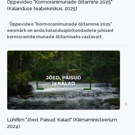
Õppevideo "Kormoranimunade õlitamine 2025"
(Kalanduse teabekeskus, 2025)
Õppevideo "Kormoranimunade õlitamine 2025"
eesmärk on anda kalanduspiirkondadele juhised
kormoranide munade õlitamiseks vastavalt
kehtivatele õigusnormidele.
Kormorani
kontinentaalne alamliik on viimase paarikümne aastaga
muutunud üheks arvukaimaks invasiivseks veelinnuks
Eestis. 2024. aastal hinnati meil pesitseva kormoranide
asurkonna suuruseks 86 400–88
...
Lühifilm "Jõed. Paisud. Kalad" (Kliimaministeerium,
2024)