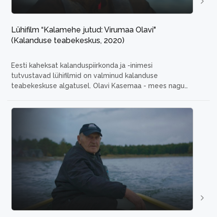
Lühifilm “Kalamehe jutud: Virumaa Olavi"
(Kalanduse teabekeskus, 2020)
Eesti kaheksat kalanduspiirkonda ja -inimesi
tutvustavad lühifilmid on valminud kalanduse
teabekeskuse algatusel.
Olavi Kasemaa - mees nagu
orkester. Virumaal püüab tuulistest vetest "punaseid"
kalu - forelli ja lõhet, muul ajal mängib kõrgel tasemel
pilli. Kuid mehe süda kuulub siiski jäägitult
kalastamisele.
Režissöör Ove Musting, tootja
Downtown Pictures
...