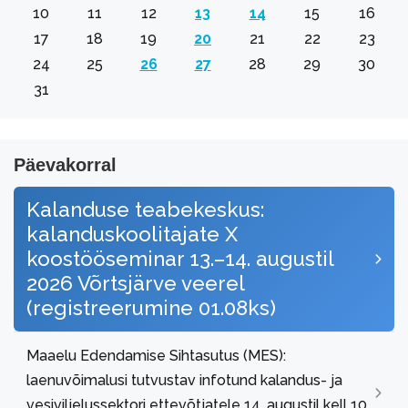
10
11
12
13
14
15
16
17
18
19
20
21
22
23
24
25
26
27
28
29
30
31
Päevakorral
Kalanduse teabekeskus:
kalanduskoolitajate X
koostööseminar 13.–14. augustil
2026 Võrtsjärve veerel
(registreerumine 01.08ks)
Maaelu Edendamise Sihtasutus (MES):
laenuvõimalusi tutvustav infotund kalandus- ja
vesiviljelussektori ettevõtjatele 14. augustil kell 10