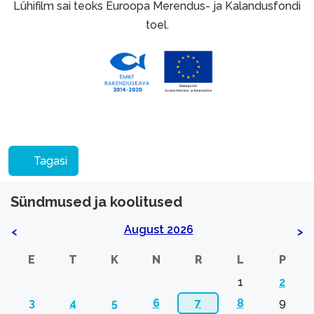
Lühifilm sai teoks Euroopa Merendus- ja Kalandusfondi
toel.
Tagasi
Sündmused ja koolitused
August 2026
<
>
E
T
K
N
R
L
P
1
2
3
4
5
6
7
8
9