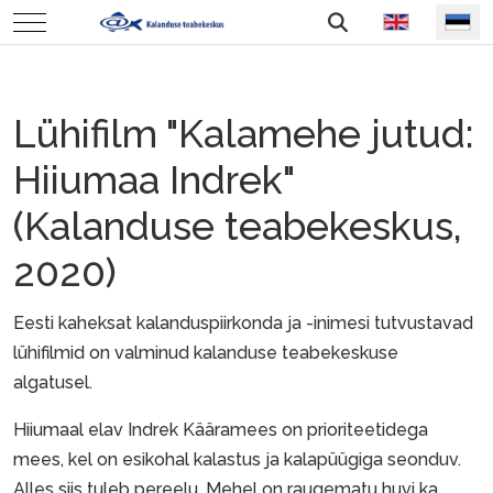
Vali keel
Mobile Menu Toggle
Lühifilm "Kalamehe jutud:
Hiiumaa Indrek"
(Kalanduse teabekeskus,
2020)
Eesti kaheksat kalanduspiirkonda ja -inimesi tutvustavad
lühifilmid on valminud kalanduse teabekeskuse
algatusel.
Hiiumaal elav Indrek Kääramees on prioriteetidega
mees, kel on esikohal kalastus ja kalapüügiga seonduv.
Alles siis tuleb pereelu. Mehel on raugematu huvi ka