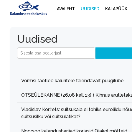
AVALEHT
UUDISED
KALAPÜÜK
Uudised
Sisesta osa pealkirjast
Vormsi taotleb kaluritele täiendavalt püügilube
OTSEÜLEKANNE (26.08 kell 13) ⟩ Kihnus arutletaks
Vladislav Koržets: suitsukala ei tohiks euroliidu nõu
suitsusilku või suitsulatikat?
Noorsoo kalandusharijad korjasid Ojakol mõtteid