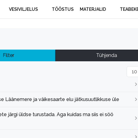
VESIVILJELUS
TÖÖSTUS
MATERJALID
TEABEK
Filter
Tühjenda
Näit
e Läänemere ja väikesaarte elu jätkusuutlikkuse üle
ete järgi üldse turustada. Aga kuidas ma siis ei söö