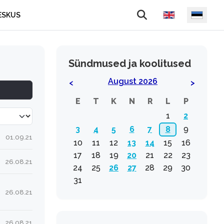
Vali keel
ESKUS
Sündmused ja koolitused
August 2026
<
>
E
T
K
N
R
L
P
a korraga
1
2
3
4
5
6
7
8
9
01.09.21
10
11
12
13
14
15
16
17
18
19
20
21
22
23
26.08.21
24
25
26
27
28
29
30
31
26.08.21
26.08.21