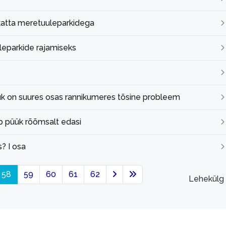
 katta meretuuleparkidega
leparkide rajamiseks
ük on suures osas rannikumeres tõsine probleem
ib püük rõõmsalt edasi
? I osa
58
59
60
61
62
Lehekülg 