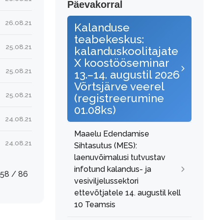
Päevakorral
26.08.21
Kalanduse
teabekeskus:
25.08.21
kalanduskoolitajate
X koostööseminar
25.08.21
13.–14. augustil 2026
Võrtsjärve veerel
25.08.21
(registreerumine
01.08ks)
24.08.21
Maaelu Edendamise
24.08.21
Sihtasutus (MES):
laenuvõimalusi tutvustav
infotund kalandus- ja
58 / 86
vesiviljelussektori
ettevõtjatele 14. augustil kell
10 Teamsis