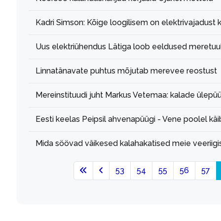
Kadri Simson: Kõige loogilisem on elektrivajadust
Uus elektriühendus Lätiga loob eeldused meretuu
Linnatänavate puhtus mõjutab merevee reostust
Mereinstituudi juht Markus Vetemaa: kalade ülepü
Eesti keelas Peipsil ahvenapüügi - Vene poolel kä
Mida söövad väikesed kalahakatised meie veeriigis
53
54
55
56
57