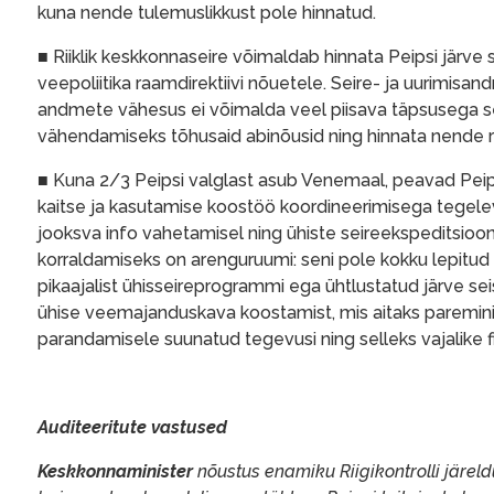
kuna nende tulemuslikkust pole hinnatud.
■ Riiklik keskkonnaseire võimaldab hinnata Peipsi järve s
veepoliitika raamdirektiivi nõuetele. Seire- ja uurimisa
andmete vähesus ei võimalda veel piisava täpsusega s
vähendamiseks tõhusaid abinõusid ning hinnata nende ra
■ Kuna 2/3 Peipsi valglast asub Venemaal, peavad Peip
kaitse ja kasutamise koostöö koordineerimisega tegele
jooksva info vahetamisel ning ühiste seireekspeditsio
korraldamiseks on arenguruumi: seni pole kokku lepitu
pikaajalist ühisseireprogrammi ega ühtlustatud järve se
ühise veemajanduskava koostamist, mis aitaks paremin
parandamisele suunatud tegevusi ning selleks vajalike f
Auditeeritute vastused
Keskkonnaminister
nõustus enamiku Riigikontrolli järeld