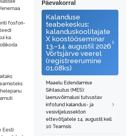
lassile
Päevakorral
ja Venemaa
Kalanduse
ti fosfori-
teabekeskus:
teedi
kalanduskoolitajate
kui ka
X koostööseminar
ollikoda
13.–14. augustil 2026
Võrtsjärve veerel
(registreerumine
01.08ks)
aitaks
Maaelu Edendamise
peamisteks
Sihtasutus (MES):
tähelepanu
laenuvõimalusi tutvustav
Samuti
infotund kalandus- ja
vesiviljelussektori
ettevõtjatele 14. augustil kell
10 Teamsis
e Eesti