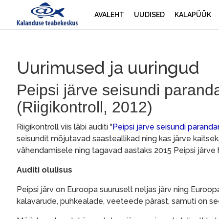
AVALEHT
UUDISED
KALAPÜÜK
Uurimused ja uuringud
Peipsi järve seisundi paran
(Riigikontroll, 2012)
Riigikontroll viis läbi auditi "
Peipsi järve seisundi paran
seisundit mõjutavad saasteallikad ning kas järve kai
vähendamisele ning tagavad aastaks 2015 Peipsi järve h
Auditi olulisus
Peipsi järv on Euroopa suuruselt neljas järv ning Euroop
kalavarude, puhkealade, veeteede pärast, samuti on see 