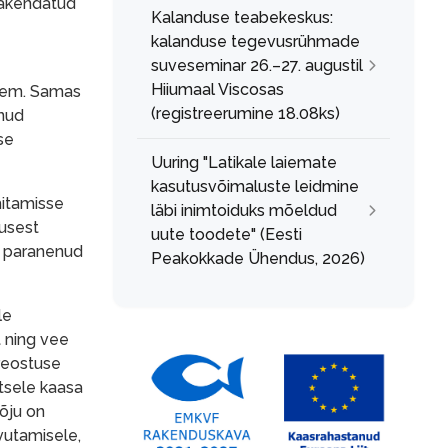
Rakendatud
Kalanduse teabekeskus:
kalanduse tegevusrühmade
suveseminar 26.–27. augustil
Hiiumaal Viscosas
ksem. Samas
(registreerumine 18.08ks)
anud
se
Uuring "Latikale laiemate
kasutusvõimaluste leidmine
hitamisse
läbi inimtoiduks mõeldud
tusest
uute toodete" (Eesti
le paranenud
Peakokkade Ühendus, 2026)
le
t ning vee
reostuse
tsele kaasa
mõju on
vutamisele,