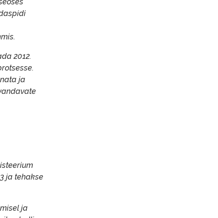
 seoses
edaspidi
mis.
da 2012.
rotsesse.
nata ja
avandavate
isteerium
3 ja tehakse
misel ja