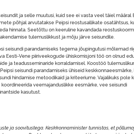
eisundit ja selle muutusi, kuid see ei vasta veel täiel määral 
ndmete põhjal arvutatakse Peipsi reostusallikate osatähtsus, k
eda hinnata. Seetõttu on keeruline kavandada reostuskoor
kendamise tulemuslikkust ja mõju järve seisundile.
si seisundi parandamiseks tegema jõupingutusi mõlemad riig
va Eesti-Vene piiriveekogude ühiskomisjoni töö on olnud ed
onide ja teadusseminaride korraldamisel. Koostöö tulemuslik
d Peipsi seisundi parandamiseks ühiseid keskkonnaeesmärke,
isundi hindamise metoodikaid ja kriteeriume. Vajalikuks pole
i koordineerida veemajanduslikke eesmärke, vee seisundi
inantside kasutust.
uste ja soovitustega. Keskkonnaminister tunnistas, et põlluma