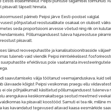
le Eestis edasiminekut Peipsi puhtuse tagamisel toimunud. 
piisavalt täpselt hinnata.
skoormusest pärineb Peipsi järve Eesti-poolsel valglal
vusest põhjustatud reostusallikate osakaal on oluliselt väi
etes seda proportsiooni arvesse võetud ning riik on kulut
ähendamiseks. Põllumajandusest tuleva hajureostuse piirami
eostust piisavalt.
ses läinud reoveepuhastite ja kanalisatsioonitrasside väljae
as tuleneb vaid viiendik Peipsi inimtekkelisest fosforireos
kus suurpuhastite efektiivsus pole vaatamata investeeringute
ega.
ndi saavutamiseks välja töötanud veemajanduskava, kuid sel
ub ülevaade kõigist Peipsi vesikonnas praegu ellu viidavates
ei ole põhjalikumalt käsitletud põllumajandusest tuleneva 
aelu arengukava keskkonnakaitsega seotud meetmed veekai
ldkonnas ka piisavalt koostööd. Samuti ei tea riik, milline 
tel ja kas kavandatud tegevused aitavad kaasa eesmärkide saa