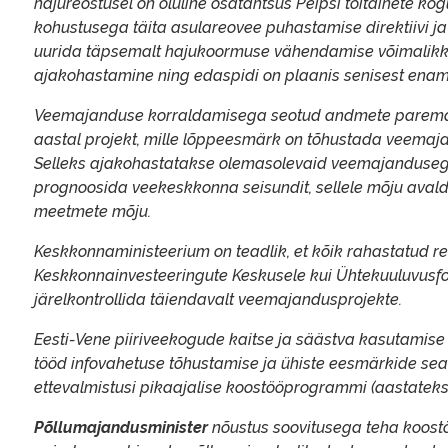
hajureostusel on oluline osatähtsus Peipsi toitainete 
kohustusega täita asulareovee puhastamise direktiivi ja
uurida täpsemalt hajukoormuse vähendamise võimalikk
ajakohastamine ning edaspidi on plaanis senisest en
Veemajanduse korraldamisega seotud andmete paremak
aastal projekt, mille lõppeesmärk on tõhustada veema
Selleks ajakohastatakse olemasolevaid veemajandusega 
prognoosida veekeskkonna seisundit, sellele mõju ava
meetmete mõju.
Keskkonnaministeerium on teadlik, et kõik rahastatud re
Keskkonnainvesteeringute Keskusele kui Ühtekuuluvusfon
järelkontrollida täiendavalt veemajandusprojekte.
Eesti-Vene piiriveekogude kaitse ja säästva kasutami
tööd infovahetuse tõhustamise ja ühiste eesmärkide se
ettevalmistusi pikaajalise koostööprogrammi (aastatek
Põllumajandusminister
nõustus soovitusega teha koos