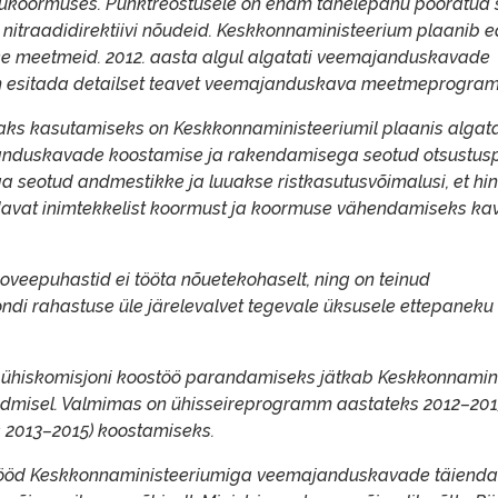
kogukoormuses. Punktreostusele on enam tähelepanu pööratud
 nitraadidirektiivi nõudeid. Keskkonnaministeerium plaanib 
e meetmeid. 2012. aasta algul algatati veemajanduskavade
am esitada detailset teavet veemajanduskava meetmeprogram
s kasutamiseks on Keskkonnaministeeriumil plaanis algata
janduskavade koostamise ja rakendamisega seotud otsustusp
seotud andmestikke ja luuakse ristkasutusvõimalusi, et hin
ldavat inimtekkelist koormust ja koormuse vähendamiseks k
oveepuhastid ei tööta nõuetekohaselt, ning on teinud
di rahastuse üle järelevalvet tegevale üksusele ettepaneku
se ühiskomisjoni koostöö parandamiseks jätkab Keskkonnamin
admisel. Valmimas on ühisseireprogramm aastateks 2012–201
s 2013–2015) koostamiseks.
tööd Keskkonnaministeeriumiga veemajanduskavade täienda