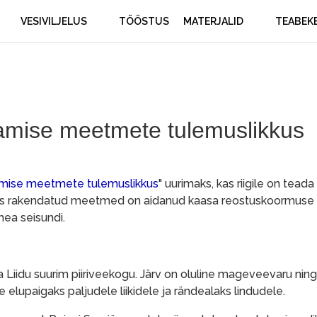
VESIVILJELUS
TÖÖSTUS
MATERJALID
TEABEK
damise meetmete tulemuslikkus
damise meetmete tulemuslikkus
" uurimaks, kas riigile on teada
tseks rakendatud meetmed on aidanud kaasa reostuskoormuse
ea seisundi.
a Liidu suurim piiriveekogu. Järv on oluline mageveevaru ning
elupaigaks paljudele liikidele ja rändealaks lindudele.