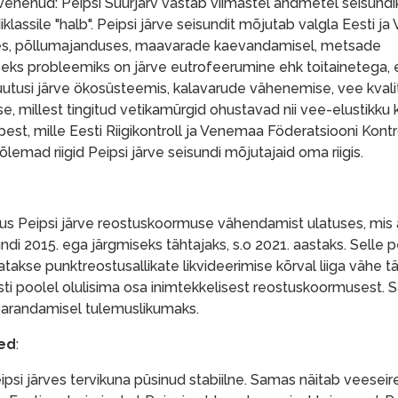
enenud: Peipsi Suurjärv vastab viimastel andmetel seisundik
klassile "halb". Peipsi järve seisundit mõjutab valgla Eesti 
olmes, põllumajanduses, maavarade kaevandamisel, metsade
 probleemiks on järve eutrofeerumine ehk toitainetega, eri
utusi järve ökosüsteemis, kalavarude vähenemise, vee kvali
se, millest tingitud vetikamürgid ohustavad nii vee-elustikku 
est, mille Eesti Riigikontroll ja Venemaa Föderatsiooni Kontr
lemad riigid Peipsi järve seisundi mõjutajaid oma riigis.
gevus Peipsi järve reostuskoormuse vähendamist ulatuses, mis 
di 2015. ega järgmiseks tähtajaks, s.o 2021. aastaks. Selle 
kse punktreostusallikate likvideerimise kõrval liiga vähe 
i poolel olulisima osa inimtekkelisest reostuskoormusest. 
parandamisel tulemuslikumaks.
sed
:
psi järves tervikuna püsinud stabiilne. Samas näitab veeseir