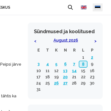
Vali keel
ESKUS
Sündmused ja koolitused
August 2026
<
>
E
T
K
N
R
L
P
1
2
3
4
5
6
7
8
9
 Peipsi järve
10
11
12
13
14
15
16
17
18
19
20
21
22
23
24
25
26
27
28
29
30
31
 tähtis ka