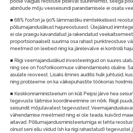
poole valglas reostuse pidevat suurenemist, seega po
abinõude mõju veeseisundi parandamisele ei osata veel 
■ 68% fosfori ja 90% lämmastiku inimtekkelisest reostu
põllumajanduslikust hajureostusest. Ülejäänud inimtege
ei ole praegu kavandatud ja rakendatud veekaitsemeetm
proportsionaalselt suurima osa rahast punktreostuse v
meetmed on leebed ning ka järelevalve ei kontrolli hajur
■ Riigi veemajanduslikud investeeringud on suures ulatu
ning see on fosforikoormuse vähendamiseks oluline. Sam
asulate reoveest. Lisaks ilmnes auditis hulk juhtusid, 
ning probleeme on ka väikepuhastite töökorras hoidmis
■ Keskkonnaministeerium on küll Peipsi järve hea seisu
tegevuste täitmise koordineerimine on nõrk. Riigil puud
seisundit mõjutavatest tegevustest. Veemajanduskavas 
vähendamise meetmeid ning ei ole teada, kuivõrd ma
aitavad. Põllumajandusministeeriumiga ei tehta reostusva
olnud seni ellu viidud (sh ka riigi rahastatud) tegevus