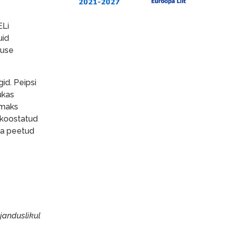
ELi
uid
muse
id. Peipsi
ukas
umaks
 koostatud
 ka peetud
janduslikul