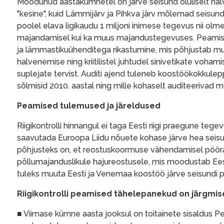
Möödunud aastakümnetel on järve seisund oluliselt halv
"kesine", kuid Lämmijärv ja Pihkva järv mõlemad seisundi
poolel elava ligikaudu 1 miljoni inimese tegevus nii 
majandamisel kui ka muus majandustegevuses. Peamiseks
ja lämmastikuühenditega rikastumine, mis põhjustab mu
halvenemise ning kriitilistel juhtudel sinivetikate vohami
suplejate tervist. Auditi ajend tuleneb koostöökokkulepp
sõlmisid 2010. aastal ning mille kohaselt auditeerivad mõ
Peamised tulemused ja järeldused
Riigikontrolli hinnangul ei taga Eesti riigi praegune te
saavutada Euroopa Liidu nõuete kohase järve hea seisun
põhjusteks on, et reostuskoormuse vähendamisel pöörata
põllumajanduslikule hajureostusele, mis moodustab Eest
tuleks muuta Eesti ja Venemaa koostöö järve seisundi 
Riigikontrolli peamised tähelepanekud on järgmi
■ Viimase kümne aasta jooksul on toitainete sisaldus Pei