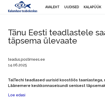
AVALEHT
UUDISED
KALAPÜÜK
Tänu Eesti teadlastele s
täpsema ülevaate
teadus.postimees.ee
14.06.2025
TalTechi teadlased uurisid koostöös taanlastega,
Läänemere keskkonnaseisundi senisest täpsemak
Loe edasi