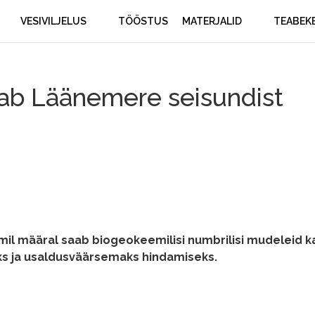
VESIVILJELUS
TÖÖSTUS
MATERJALID
TEABEK
aab Läänemere seisundist
 mil määral saab biogeokeemilisi numbrilisi mudeleid 
s ja usaldusväärsemaks hindamiseks.