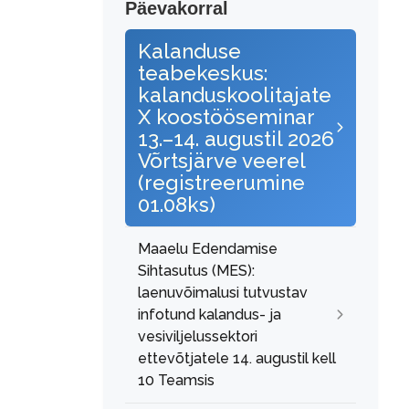
Päevakorral
Kalanduse
teabekeskus:
kalanduskoolitajate
X koostööseminar
13.–14. augustil 2026
Võrtsjärve veerel
(registreerumine
01.08ks)
Maaelu Edendamise
Sihtasutus (MES):
laenuvõimalusi tutvustav
infotund kalandus- ja
vesiviljelussektori
ettevõtjatele 14. augustil kell
10 Teamsis