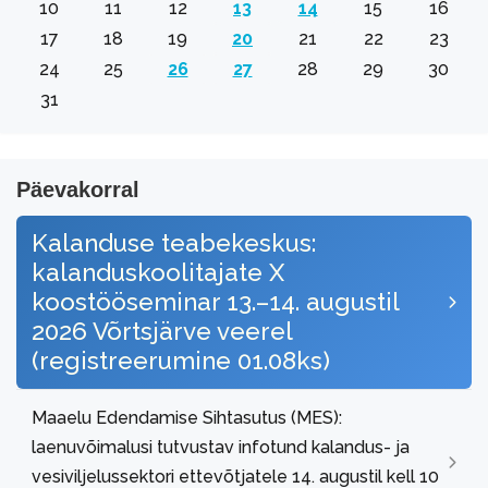
10
11
12
13
14
15
16
17
18
19
20
21
22
23
24
25
26
27
28
29
30
31
Päevakorral
Kalanduse teabekeskus:
kalanduskoolitajate X
koostööseminar 13.–14. augustil
2026 Võrtsjärve veerel
(registreerumine 01.08ks)
Maaelu Edendamise Sihtasutus (MES):
laenuvõimalusi tutvustav infotund kalandus- ja
vesiviljelussektori ettevõtjatele 14. augustil kell 10