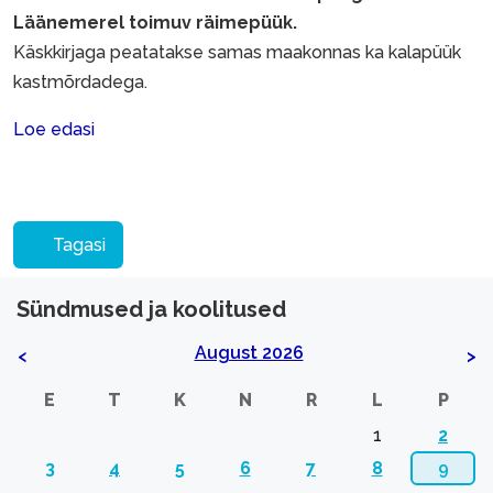
Läänemerel toimuv räimepüük.
Käskkirjaga peatatakse samas maakonnas ka kalapüük
kastmõrdadega.
Loe edasi
Tagasi
Sündmused ja koolitused
August 2026
<
>
E
T
K
N
R
L
P
1
2
3
4
5
6
7
8
9