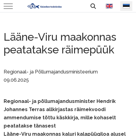
Vali keel
Mobile Menu Toggle
Lääne-Viru maakonnas
peatatakse räimepüük
Regionaal- ja Põllumajandusministeerium
09.06.2025
Regionaal- ja põllumajandusminister Hendrik
Johannes Terras allkirjastas räimekvoodi
ammendumise tõttu käskkirja, mille kohaselt
peatatakse tänasest
Lääne-Viru maakonnas kaluri kalapüügiloa alusel