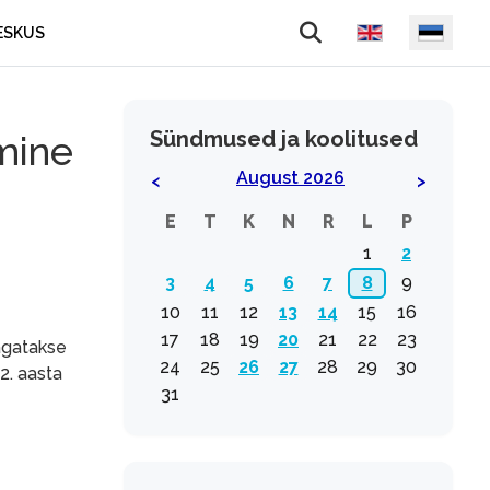
Vali keel
ESKUS
Sündmused ja koolitused
mine
August 2026
<
>
E
T
K
N
R
L
P
1
2
3
4
5
6
7
8
9
10
11
12
13
14
15
16
17
18
19
20
21
22
23
agatakse
24
25
26
27
28
29
30
2. aasta
31