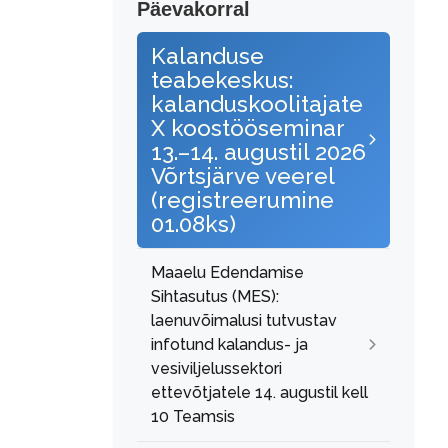
Päevakorral
Kalanduse
teabekeskus:
kalanduskoolitajate
X koostööseminar
13.–14. augustil 2026
Võrtsjärve veerel
(registreerumine
01.08ks)
Maaelu Edendamise
Sihtasutus (MES):
laenuvõimalusi tutvustav
infotund kalandus- ja
vesiviljelussektori
ettevõtjatele 14. augustil kell
10 Teamsis