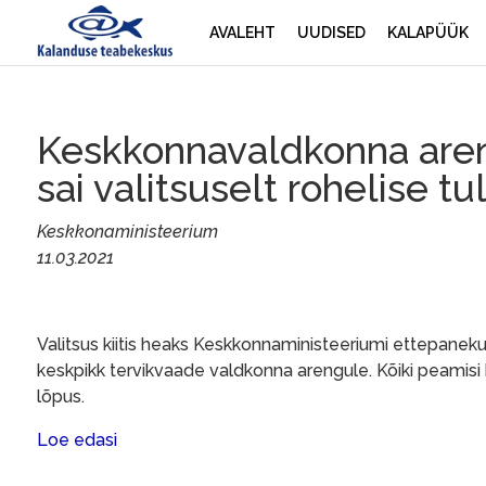
AVALEHT
UUDISED
KALAPÜÜK
Keskkonnavaldkonna are
sai valitsuselt rohelise tu
Keskkonaministeerium
11.03.2021
Valitsus kiitis heaks Keskkonnaministeeriumi ettepan
keskpikk tervikvaade valdkonna arengule. Kõiki peami
lõpus.
Loe edasi