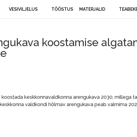
VESIVILJELUS
TÖÖSTUS
MATERJALID
TEABEK
ngukava koostamise algata
le
eku koostada keskkonnavaldkonna arengukava 2030, millega t
si keskkonna valdkondi hõlmav arengukava peab valmima 202