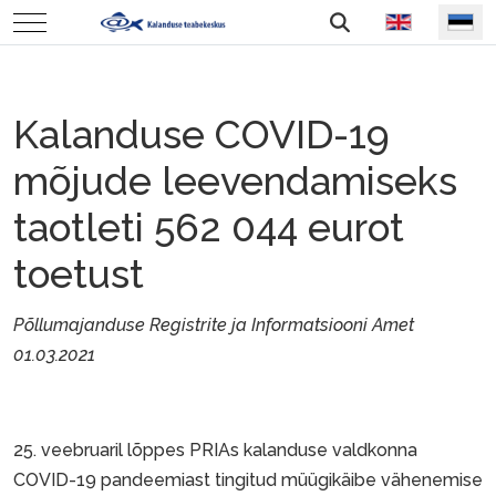
Vali keel
Mobile Menu Toggle
Kalanduse COVID-19
mõjude leevendamiseks
taotleti 562 044 eurot
toetust
Põllumajanduse Registrite ja Informatsiooni Amet
01.03.2021
25. veebruaril lõppes PRIAs kalanduse valdkonna
COVID-19 pandeemiast tingitud müügikäibe vähenemise