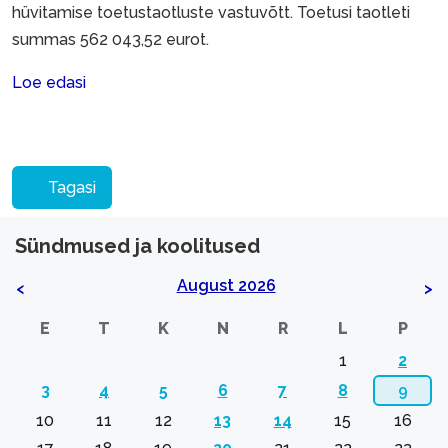
hüvitamise toetustaotluste vastuvõtt. Toetusi taotleti
summas 562 043,52 eurot.
Loe edasi
Tagasi
Sündmused ja koolitused
August 2026
<
>
E
T
K
N
R
L
P
1
2
3
4
5
6
7
8
9
10
11
12
13
14
15
16