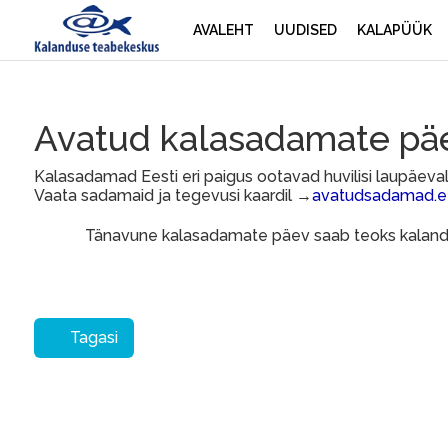
AVALEHT
UUDISED
KALAPÜÜK
Avatud kalasadamate päe
Kalasadamad Eesti eri paigus ootavad huvilisi laupäeval,
Vaata sadamaid ja tegevusi kaardil →
avatudsadamad.e
Tänavune kalasadamate päev saab teoks kalandus
Tagasi