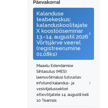
Päevakorral
Kalanduse
teabekeskus:
kalanduskoolitajate
X koostööseminar
13.–14. augustil 2026
Võrtsjärve veerel
(registreerumine
01.08ks)
Maaelu Edendamise
Sihtasutus (MES):
laenuvõimalusi tutvustav
infotund kalandus- ja
vesiviljelussektori
ettevõtjatele 14. augustil kell
10 Teamsis