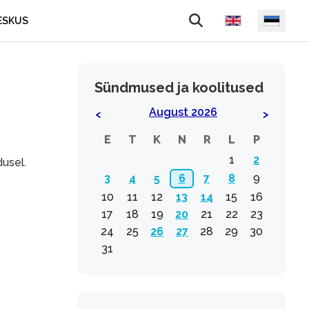
Vali keel
ESKUS
Sündmused ja koolitused
August 2026
<
>
E
T
K
N
R
L
P
1
2
usel.
3
4
5
6
7
8
9
10
11
12
13
14
15
16
17
18
19
20
21
22
23
24
25
26
27
28
29
30
31