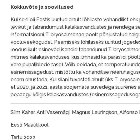
Kokkuvõte ja soovitused
Kui seni oli Eestis uuritud ainult lõhilaste vohandilist e
levikut ja tabandumust kalakasvandustes ja nendega s
informatsiooni T. bryosalmonae poolt põhjustatud hai
vooluveekogudel. Peamiseks lõhilaseks uuritud jõgedes o
looduslikult esinevad isendid tabandunud T. bryosalmon
mitmes kalakasvanduses, kus ilmnesid ka parasiidi pool
vere punaliblede tase). Võib eeldada, et temperatuurid
esinemissagedust, mistõttu ka vohandilise neeruhaigus
enam ohustada. Kui siiani tuvastati ainult üks T. bryos
et 2020. ja 2021. aasta soojemate suvedega suurenes an
peaaegu kõigis kalakasvandustes (esinemissagedusega 
Siim Kahar, Anti Vasemägi, Magnus Lauringson, Alfonso
Eesti Maaülikool
Tartu 2022