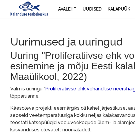
AVALEHT
UUDISED
KALAPÜÜK
Uurimused ja uuringud
Uuring "Proliferatiivse ehk 
esinemine ja mõju Eesti kala
Maaülikool, 2022)
Valmis uuringu "
Proliferatiivse ehk vohandilise neeruha
lõpparuanne.
Käesoleva projekti eesmärgiks oli kahel järjestikusel a
seoseid veetemperatuuriga kokku neljas kalakasvanduse
teostati katsepüügid vooluveekogude ülem- ja alamjoo
kasvanduses olevatelt noorkaladelt.