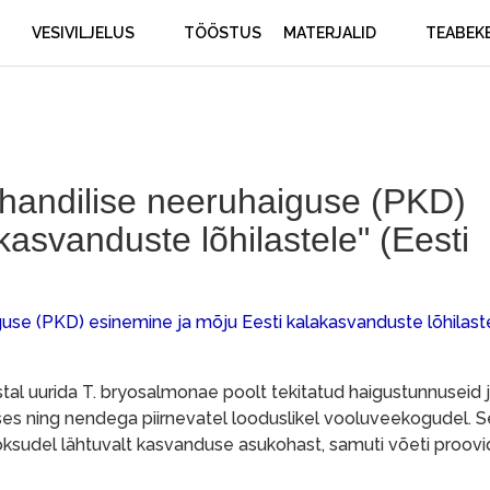
VESIVILJELUS
TÖÖSTUS
MATERJALID
TEABEK
vohandilise neeruhaiguse (PKD)
kasvanduste lõhilastele" (Eesti
iguse (PKD) esinemine ja mõju Eesti kalakasvanduste lõhilast
astal uurida T. bryosalmonae poolt tekitatud haigustunnuseid
s ning nendega piirnevatel looduslikel vooluveekogudel. S
ksudel lähtuvalt kasvanduse asukohast, samuti võeti proovi