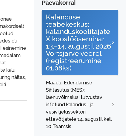
Päevakorral
Kalanduse
lmonae
teabekeskus:
smakordselt
kalanduskoolitajate
seotud
X koostööseminar
edes oli
13.–14. augustil 2026
di esinemine
Võrtsjärve veerel
a madalam
(registreerumine
mat
01.08ks)
te kalu
ring näitas,
Maaelu Edendamise
iti
Sihtasutus (MES):
laenuvõimalusi tutvustav
infotund kalandus- ja
vesiviljelussektori
ettevõtjatele 14. augustil kell
10 Teamsis