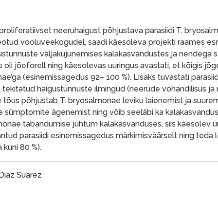
hk proliferatiivset neeruhaigust põhjustava parasiidi T. bryosa
eotud vooluveekogudel, saadi käesoleva projekti raames e
gustunnuste väljakujunemises kalakasvandustes ja nendega 
li jõeforell ning käesolevas uuringus avastati, et kõigis jõg
ae’ga (esinemissagedus 92– 100 %). Lisaks tuvastati parasii
t tekitatud haigustunnuste ilmingud (neerude vohandilisus j
e tõus põhjustab T. bryosalmonae leviku laienemist ja suure
e sümptomite ägenemist ning võib seeläbi ka kalakasvandus
almonae tabandumise juhtum kalakasvanduses, siis käesolev uu
tud parasiidi esinemissagedus märkimisväärselt ning teda le
kuni 80 %).
 Diaz Suarez