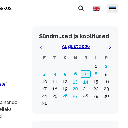
Vali keel
ESKUS
Sündmused ja koolitused
August 2026
<
>
E
T
K
N
R
L
P
1
2
3
4
5
6
7
8
9
10
11
12
13
14
15
16
ele
"
17
18
19
20
21
22
23
24
25
26
27
28
29
30
 ja nende
31
elleks
d