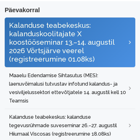
Päevakorral
Kalanduse teabekeskus:
kalanduskoolitajate X
koostööseminar 13.–14. augustil
2026 Võrtsjärve veerel
(registreerumine 01.08ks)
Maaelu Edendamise Sihtasutus (MES):
laenuvõimalusi tutvustav infotund kalandus- ja
vesiviljelussektori ettevõtjatele 14. augustil kell 10
Teamsis
Kalanduse teabekeskus: kalanduse
tegevusrühmade suveseminar 26.–27. augustil
Hiiumaal Viscosas (registreerumine 18.08ks)