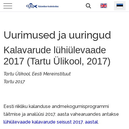
Vali keel
Mobile Menu Toggle
Uurimused ja uuringud
Kalavarude lühiülevaade
2017 (Tartu Ülikool, 2017)
Tartu Ülikool, Eesti Mereinstituut
Tartu 2017
Eesti riikliku kalanduse andmekogumisprogrammi
täitmise ja analüüsi 2017. aasta vahearuandes antakse
lühiülevaade kalavarude seisust 2017. aastal
.