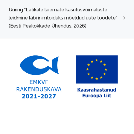
Uuring "Latikale laiemate kasutusvõimaluste
leidmine läbi inimtoiduks mõeldud uute toodete"
(Eesti Peakokkade Ühendus, 2026)