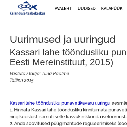
AVALEHT
UUDISED
KALAPÜÜK
Uurimused ja uuringud
Kassari lahe tööndusliku pun
Eesti Mereinstituut, 2015)
Vastutav täitja: Tiina Paalme
Tallinn 2015
Kassari lahe tööndusliku punavetikavaru uuringu
eesmärg
1. Hinnata Kassari lahe tööndusliku kinnitumata punave
ning kooslust, samuti selle kasvukeskkonda iseloomusta
2. Anda soovitused püügimahtude reguleerimiseks (soovit