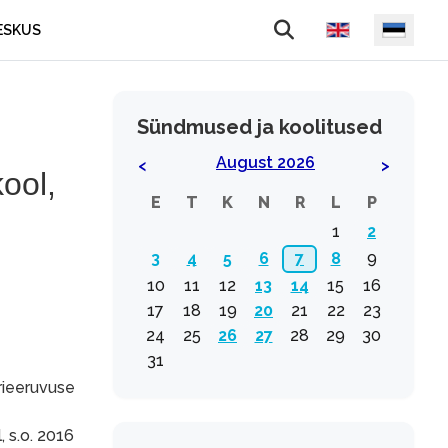
Vali keel
ESKUS
Sündmused ja koolitused
August 2026
<
>
ool,
E
T
K
N
R
L
P
1
2
3
4
5
6
7
8
9
10
11
12
13
14
15
16
17
18
19
20
21
22
23
24
25
26
27
28
29
30
31
rieeruvuse
 s.o. 2016