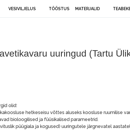
VESIVILJELUS
TÖÖSTUS
MATERJALID
TEABEK
avetikavaru uuringud (Tartu Ülik
id olid:
tikakoosluse hetkeseisu võttes aluseks koosluse ruumilise va
vad bioloogilised ja füüsikalised parameetrid.
uslik püügiala ja kogused) uuringutele järgnevatel aastatel,