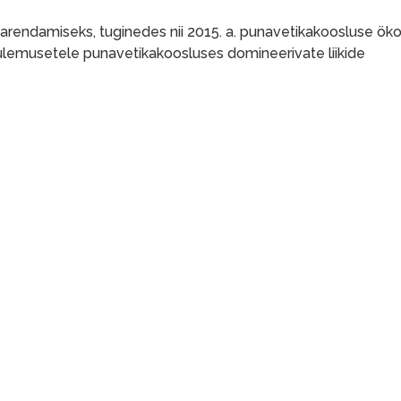
arendamiseks, tuginedes nii 2015. a. punavetikakoosluse öko
tulemusetele punavetikakoosluses domineerivate liikide