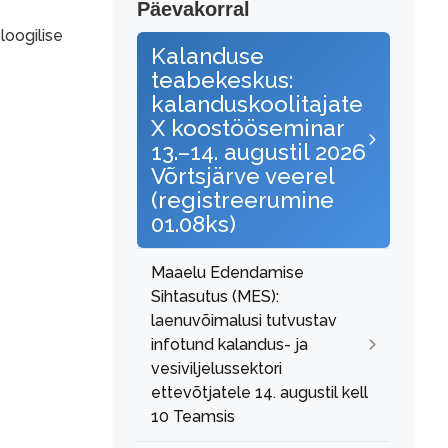
Päevakorral
loogilise
Kalanduse
teabekeskus:
kalanduskoolitajate
X koostööseminar
13.–14. augustil 2026
Võrtsjärve veerel
(registreerumine
01.08ks)
Maaelu Edendamise
Sihtasutus (MES):
laenuvõimalusi tutvustav
infotund kalandus- ja
vesiviljelussektori
ettevõtjatele 14. augustil kell
10 Teamsis