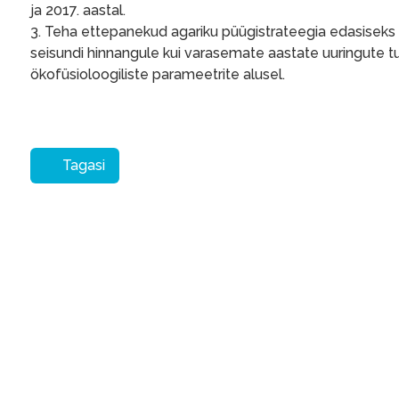
ja 2017. aastal.
3. Teha ettepanekud agariku püügistrateegia edasiseks 
seisundi hinnangule kui varasemate aastate uuringute 
ökofüsioloogiliste parameetrite alusel.
Tagasi