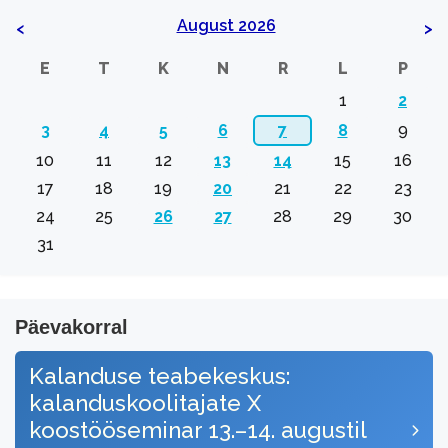
August 2026
<
>
E
T
K
N
R
L
P
1
2
3
4
5
6
7
8
9
10
11
12
13
14
15
16
17
18
19
20
21
22
23
24
25
26
27
28
29
30
31
Päevakorral
Kalanduse teabekeskus:
kalanduskoolitajate X
koostööseminar 13.–14. augustil