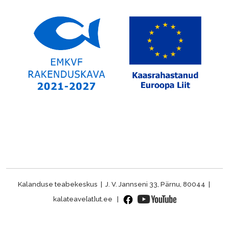
Kalanduse teabekeskus | J. V. Jannseni 33, Pärnu, 80044 |
kalateave[at]ut.ee |