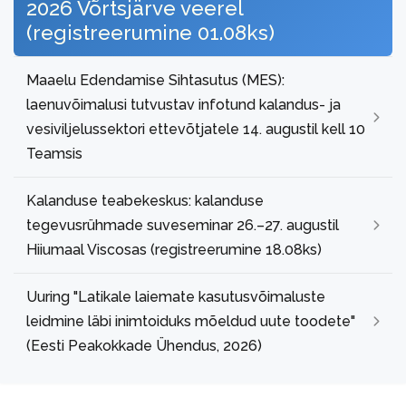
2026 Võrtsjärve veerel
(registreerumine 01.08ks)
Maaelu Edendamise Sihtasutus (MES):
laenuvõimalusi tutvustav infotund kalandus- ja
vesiviljelussektori ettevõtjatele 14. augustil kell 10
Teamsis
Kalanduse teabekeskus: kalanduse
tegevusrühmade suveseminar 26.–27. augustil
Hiiumaal Viscosas (registreerumine 18.08ks)
Uuring "Latikale laiemate kasutusvõimaluste
leidmine läbi inimtoiduks mõeldud uute toodete"
(Eesti Peakokkade Ühendus, 2026)