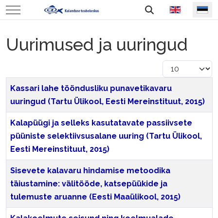
Vali keel
Mobile Menu Toggle
Uurimused ja uuringud
Näita korraga
Title
Kassari lahe tööndusliku punavetikavaru
uuringud (Tartu Ülikool, Eesti Mereinstituut, 2015)
Kalapüügi ja selleks kasutatavate passiivsete
püüniste selektiivsusalane uuring (Tartu Ülikool,
Eesti Mereinstituut, 2015)
Sisevete kalavaru hindamise metoodika
täiustamine: välitööde, katsepüükide ja
tulemuste aruanne (Eesti Maaülikool, 2015)