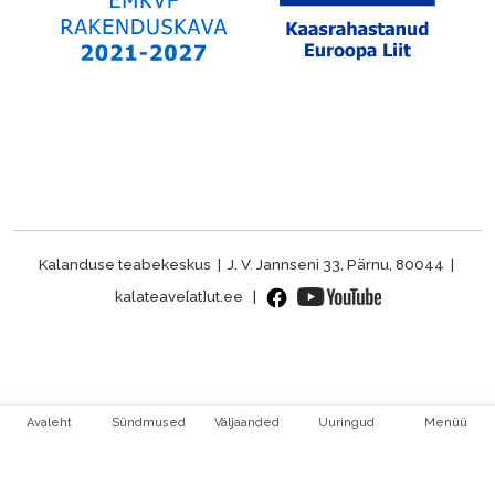
Kalanduse teabekeskus | J. V. Jannseni 33, Pärnu, 80044 |
kalateave[at]ut.ee |
Avaleht
Sündmused
Väljaanded
Uuringud
Menüü