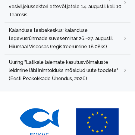
vesiviljelussektori ettevõtjatele 14. augustil kell 10
Teamsis
Kalanduse teabekeskus: kalanduse
tegevusrühmade suveseminar 26.–27. augustil
Hiiumaal Viscosas (registreerumine 18.08ks)
Uuring "Latikale laiemate kasutusvõimaluste
leidmine läbi inimtoiduks mõeldud uute toodete"
(Eesti Peakokkade Ühendus, 2026)