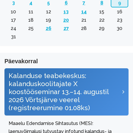
3
4
5
6
7
8
9
10
11
12
13
14
15
16
17
18
19
20
21
22
23
24
25
26
27
28
29
30
31
Päevakorral
Kalanduse teabekeskus:
kalanduskoolitajate X
koostööseminar 13.–14. augustil
2026 Võrtsjärve veerel
(registreerumine 01.08ks)
Maaelu Edendamise Sihtasutus (MES):
laenuvõimalusi tutvustav infotund kalandus- ja