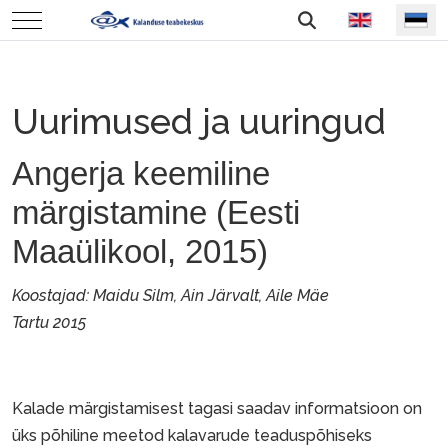
Vali keel
Mobile Menu Toggle
Uurimused ja uuringud
Angerja keemiline
märgistamine (Eesti
Maaülikool, 2015)
Koostajad: Maidu Silm, Ain Järvalt, Aile Mäe
Tartu 2015
Kalade märgistamisest tagasi saadav informatsioon on
üks põhiline meetod kalavarude teaduspõhiseks