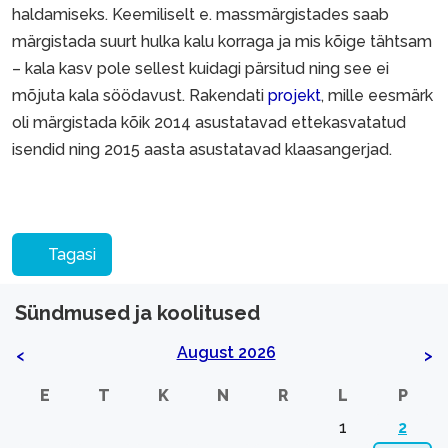
haldamiseks. Keemiliselt e. massmärgistades saab
märgistada suurt hulka kalu korraga ja mis kõige tähtsam
– kala kasv pole sellest kuidagi pärsitud ning see ei
mõjuta kala söödavust. Rakendati
projekt
, mille eesmärk
oli märgistada kõik 2014 asustatavad ettekasvatatud
isendid ning 2015 aasta asustatavad klaasangerjad.
Tagasi
Sündmused ja koolitused
August 2026
<
>
E
T
K
N
R
L
P
1
2