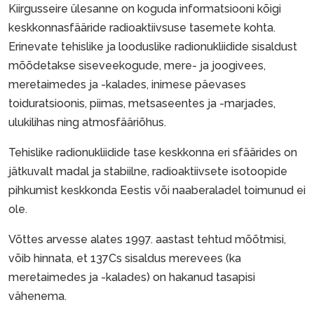
Kiirgusseire ülesanne on koguda informatsiooni kõigi
keskkonnasfääride radioaktiivsuse tasemete kohta.
Erinevate tehislike ja looduslike radionukliidide sisaldust
mõõdetakse siseveekogude, mere- ja joogivees,
meretaimedes ja -kalades, inimese päevases
toiduratsioonis, piimas, metsaseentes ja -marjades,
ulukilihas ning atmosfääriõhus.
Tehislike radionukliidide tase keskkonna eri sfäärides on
jätkuvalt madal ja stabiilne, radioaktiivsete isotoopide
pihkumist keskkonda Eestis või naaberaladel toimunud ei
ole.
Võttes arvesse alates 1997. aastast tehtud mõõtmisi,
võib hinnata, et 137Cs sisaldus merevees (ka
meretaimedes ja -kalades) on hakanud tasapisi
vähenema.