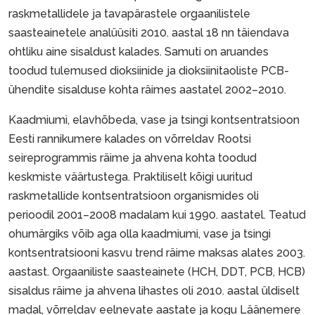
raskmetallidele ja tavapärastele orgaanilistele
saasteainetele analüüsiti 2010. aastal 18 nn täiendava
ohtliku aine sisaldust kalades. Samuti on aruandes
toodud tulemused dioksiinide ja dioksiinitaoliste PCB-
ühendite sisalduse kohta räimes aastatel 2002–2010.
Kaadmiumi, elavhõbeda, vase ja tsingi kontsentratsioon
Eesti rannikumere kalades on võrreldav Rootsi
seireprogrammis räime ja ahvena kohta toodud
keskmiste väärtustega. Praktiliselt kõigi uuritud
raskmetallide kontsentratsioon organismides oli
perioodil 2001–2008 madalam kui 1990. aastatel. Teatud
ohumärgiks võib aga olla kaadmiumi, vase ja tsingi
kontsentratsiooni kasvu trend räime maksas alates 2003.
aastast. Orgaaniliste saasteainete (HCH, DDT, PCB, HCB)
sisaldus räime ja ahvena lihastes oli 2010. aastal üldiselt
madal, võrreldav eelnevate aastate ja kogu Läänemere