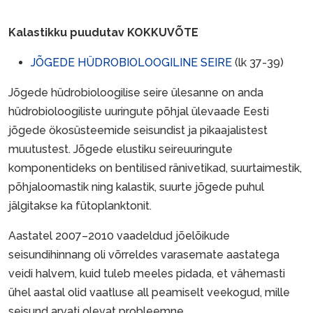
Kalastikku puudutav KOKKUVÕTE
JÕGEDE HÜDROBIOLOOGILINE SEIRE
(lk 37-39)
Jõgede hüdrobioloogilise seire ülesanne on anda
hüdrobioloogiliste uuringute põhjal ülevaade Eesti
jõgede ökosüsteemide seisundist ja pikaajalistest
muutustest. Jõgede elustiku seireuuringute
komponentideks on bentilised ränivetikad, suurtaimestik,
põhjaloomastik ning kalastik, suurte jõgede puhul
jälgitakse ka fütoplanktonit.
Aastatel 2007–2010 vaadeldud jõelõikude
seisundihinnang oli võrreldes varasemate aastatega
veidi halvem, kuid tuleb meeles pidada, et vähemasti
ühel aastal olid vaatluse all peamiselt veekogud, mille
seisund arvati olevat probleemne.