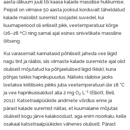
aasta ülikuum juuli tõi kaasa kalade massilise hukkumise.
Peipsil on viimase 50 aasta jooksul korduvalt täheldatud
kalade massilist suremist soojadel suvedel, kui
kuumaperiood oli eriliselt pikk, veetemperatuur kõrge
(26–28 ºC) ning samal ajal esines sinivetikate massiline
õitseng.
Kui varasemalt kannatasid põhiliselt jaheda vee liigid
nagu tint ja rääbis, siis viimaste kalade suremiste ajal olid
oluliselt mõjutatud ka põhjaelulised liigid (kiisk), kuna
põhjas tekkis hapnikupuudus. Näiteks rääbise jaoks
loetakse kriitiliseks piiriks juba veetemperatuuri üle 18 °C
-1
ja vee hapnikusisaldust alla 2 mg O
L
(Elliott, Bell,
2
2011). Katsetraalpüükide andmete võrdlus enne ja
pärast kalade suremist näitas, et kuumalaine mõjutas
oluliselt kogu järve kalakooslust, aga enim noorkalu, kelle
osakaal katsetraalpüükides vähenes oluliselt. Pärast