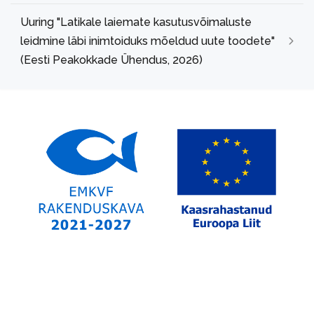
Uuring "Latikale laiemate kasutusvõimaluste
leidmine läbi inimtoiduks mõeldud uute toodete"
(Eesti Peakokkade Ühendus, 2026)