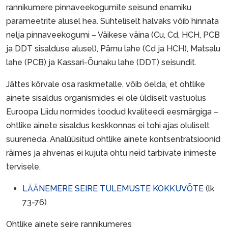
rannikumere pinnaveekogumite seisund enamiku
parameetrite alusel hea. Suhteliselt halvaks võib hinnata
nelja pinnaveekogumi – Väikese väina (Cu, Cd, HCH, PCB
ja DDT sisalduse alusel), Pärnu lahe (Cd ja HCH), Matsalu
lahe (PCB) ja Kassari-Õunaku lahe (DDT) seisundit.
Jättes kõrvale osa raskmetalle, võib öelda, et ohtlike
ainete sisaldus organismides ei ole üldiselt vastuolus
Euroopa Liidu normides toodud kvaliteedi eesmärgiga –
ohtlike ainete sisaldus keskkonnas ei tohi ajas oluliselt
suureneda. Analüüsitud ohtlike ainete kontsentratsioonid
räimes ja ahvenas ei kujuta ohtu neid tarbivate inimeste
tervisele.
LÄÄNEMERE SEIRE TULEMUSTE KOKKUVÕTE
(lk
73-76)
Ohtlike ainete seire rannikumeres