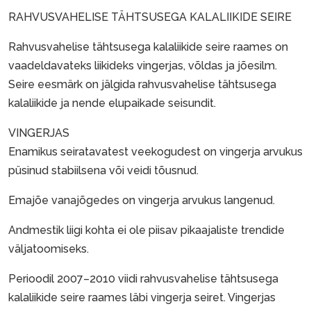
RAHVUSVAHELISE TÄHTSUSEGA KALALIIKIDE SEIRE
Rahvusvahelise tähtsusega kalaliikide seire raames on
vaadeldavateks liikideks vingerjas, võldas ja jõesilm.
Seire eesmärk on jälgida rahvusvahelise tähtsusega
kalaliikide ja nende elupaikade seisundit.
VINGERJAS
Enamikus seiratavatest veekogudest on vingerja arvukus
püsinud stabiilsena või veidi tõusnud.
Emajõe vanajõgedes on vingerja arvukus langenud.
Andmestik liigi kohta ei ole piisav pikaajaliste trendide
väljatoomiseks.
Perioodil 2007–2010 viidi rahvusvahelise tähtsusega
kalaliikide seire raames läbi vingerja seiret. Vingerjas