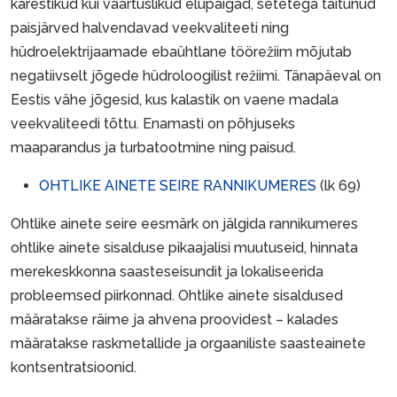
kärestikud kui väärtuslikud elupaigad, setetega täitunud
paisjärved halvendavad veekvaliteeti ning
hüdroelektrijaamade ebaühtlane töörežiim mõjutab
negatiivselt jõgede hüdroloogilist režiimi. Tänapäeval on
Eestis vähe jõgesid, kus kalastik on vaene madala
veekvaliteedi tõttu. Enamasti on põhjuseks
maaparandus ja turbatootmine ning paisud.
OHTLIKE AINETE SEIRE RANNIKUMERES
(lk 69)
Ohtlike ainete seire eesmärk on jälgida rannikumeres
ohtlike ainete sisalduse pikaajalisi muutuseid, hinnata
merekeskkonna saasteseisundit ja lokaliseerida
probleemsed piirkonnad. Ohtlike ainete sisaldused
määratakse räime ja ahvena proovidest – kalades
määratakse raskmetallide ja orgaaniliste saasteainete
kontsentratsioonid.