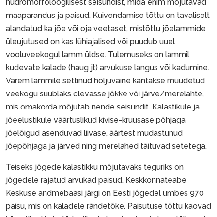
hüdromorfoloogilisest seisundist, mida enim mõjutavad
maaparandus ja paisud. Kuivendamise tõttu on tavaliselt
alandatud ka jõe või oja veetaset, mistõttu jõelammide
üleujutused on kas lühiajalised või puudub uuel
vooluveekogul lamm üldse. Tulemuseks on lammil
kudevate kalade (haug jt) arvukuse langus või kadumine.
Varem lammile settinud hõljuvaine kantakse muudetud
veekogu suublaks olevasse jõkke või järve/merelahte,
mis omakorda mõjutab nende seisundit. Kalastikule ja
jõeelustikule väärtuslikud kivise-kruusase põhjaga
jõelõigud asenduvad liivase, äärtest mudastunud
jõepõhjaga ja järved ning merelahed täituvad setetega.
Teiseks jõgede kalastikku mõjutavaks teguriks on
jõgedele rajatud arvukad paisud. Keskkonnateabe
Keskuse andmebaasi järgi on Eesti jõgedel umbes 970
paisu, mis on kaladele rändetõke. Paisutuse tõttu kaovad