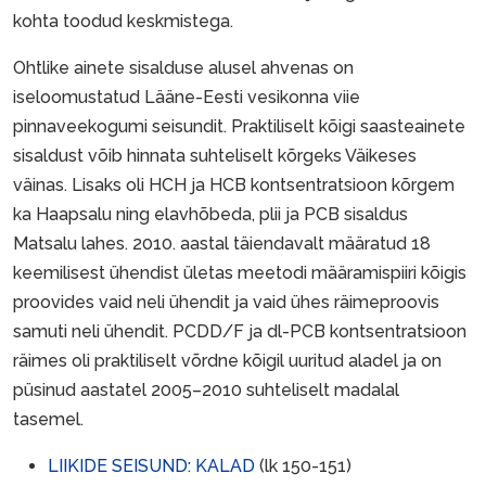
kohta toodud keskmistega.
Ohtlike ainete sisalduse alusel ahvenas on
iseloomustatud Lääne-Eesti vesikonna viie
pinnaveekogumi seisundit. Praktiliselt kõigi saasteainete
sisaldust võib hinnata suhteliselt kõrgeks Väikeses
väinas. Lisaks oli HCH ja HCB kontsentratsioon kõrgem
ka Haapsalu ning elavhõbeda, plii ja PCB sisaldus
Matsalu lahes. 2010. aastal täiendavalt määratud 18
keemilisest ühendist ületas meetodi määramispiiri kõigis
proovides vaid neli ühendit ja vaid ühes räimeproovis
samuti neli ühendit. PCDD/F ja dl-PCB kontsentratsioon
räimes oli praktiliselt võrdne kõigil uuritud aladel ja on
püsinud aastatel 2005–2010 suhteliselt madalal
tasemel.
LIIKIDE SEISUND: KALAD
(lk 150-151)