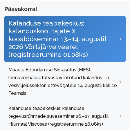
Päevakorral
Kalanduse teabekeskus:
kalanduskoolitajate X
koostööseminar 13.–14. augustil
2026 Võrtsjärve veerel
(registreerumine 01.08ks)
Maaelu Edendamise Sihtasutus (MES):
laenuvõimalusi tutvustav infotund kalandus- ja
vesiviljelussektori ettevõtjatele 14. augustil kell 10
Teamsis
Kalanduse teabekeskus: kalanduse
tegevusrühmade suveseminar 26.–27. augustil
Hiiumaal Viscosas (registreerumine 18.08ks)