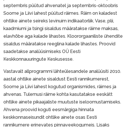
septembris püütud ahvenatel ja septembris-oktoobris
Soome ja Liivi lahest püütud räimes. Räim on kaladest
ohtlike ainete seireks levinuim indikaatorliik. Vase, plii,
kaadmiumi ja tsingi sisaldus määratakse räime maksas,
elavhõbe aga kalade lihastes. Kloororgaaniliste ühendite
sisaldus määratakse reeglina kalade lihastes. Proovid
saadetakse analüüsimiseks OÜ Eesti
Keskkonnauuringute Keskusesse.
Vastavalt allprogrammi lähteülesandele analüüsiti 2010.
aastal ohtlike ainete sisaldust Eesti rannikumerest,
Soome ja Liivi lahest kogutud organismides, räimes ja
ahvenas. Tulemusi räime kohta kasutatakse eeskätt
ohtlike ainete pikaajaliste muutuste iseloomustamiseks.
Ahvena proovid koguti eesmärgiga hinnata
keskkonnaseisundit ohtlike ainete osas Eesti
rannikumere erinevates pinnaveekogumeis. Lisaks