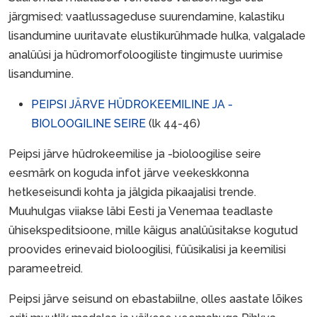
järgmised: vaatlussageduse suurendamine, kalastiku
lisandumine uuritavate elustikurühmade hulka, valgalade
analüüsi ja hüdromorfoloogiliste tingimuste uurimise
lisandumine.
PEIPSI JÄRVE HÜDROKEEMILINE JA -
BIOLOOGILINE SEIRE
(lk 44-46)
Peipsi järve hüdrokeemilise ja -bioloogilise seire
eesmärk on koguda infot järve veekeskkonna
hetkeseisundi kohta ja jälgida pikaajalisi trende.
Muuhulgas viiakse läbi Eesti ja Venemaa teadlaste
ühisekspeditsioone, mille käigus analüüsitakse kogutud
proovides erinevaid bioloogilisi, füüsikalisi ja keemilisi
parameetreid.
Peipsi järve seisund on ebastabiilne, olles aastate lõikes