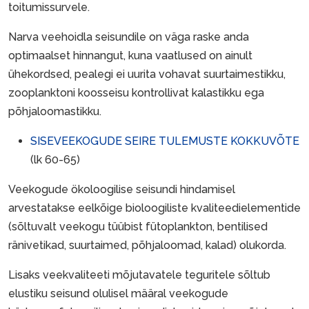
toitumissurvele.
Narva veehoidla seisundile on väga raske anda
optimaalset hinnangut, kuna vaatlused on ainult
ühekordsed, pealegi ei uurita vohavat suurtaimestikku,
zooplanktoni koosseisu kontrollivat kalastikku ega
põhjaloomastikku.
SISEVEEKOGUDE SEIRE TULEMUSTE KOKKUVÕTE
(lk 60-65)
Veekogude ökoloogilise seisundi hindamisel
arvestatakse eelkõige bioloogiliste kvaliteedielementide
(sõltuvalt veekogu tüübist fütoplankton, bentilised
ränivetikad, suurtaimed, põhjaloomad, kalad) olukorda.
Lisaks veekvaliteeti mõjutavatele teguritele sõltub
elustiku seisund olulisel määral veekogude