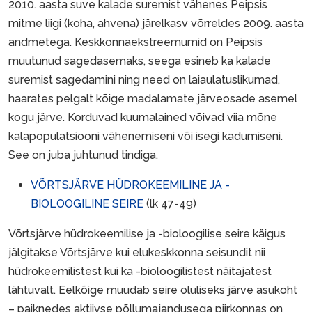
2010. aasta suve kalade suremist vähenes Peipsis
mitme liigi (koha, ahvena) järelkasv võrreldes 2009. aasta
andmetega. Keskkonnaekstreemumid on Peipsis
muutunud sagedasemaks, seega esineb ka kalade
suremist sagedamini ning need on laiaulatuslikumad,
haarates pelgalt kõige madalamate järveosade asemel
kogu järve. Korduvad kuumalained võivad viia mõne
kalapopulatsiooni vähenemiseni või isegi kadumiseni.
See on juba juhtunud tindiga.
VÕRTSJÄRVE HÜDROKEEMILINE JA -
BIOLOOGILINE SEIRE
(lk 47-49)
Võrtsjärve hüdrokeemilise ja -bioloogilise seire käigus
jälgitakse Võrtsjärve kui elukeskkonna seisundit nii
hüdrokeemilistest kui ka -bioloogilistest näitajatest
lähtuvalt. Eelkõige muudab seire oluliseks järve asukoht
– paiknedes aktiivse põllumajandusega piirkonnas on