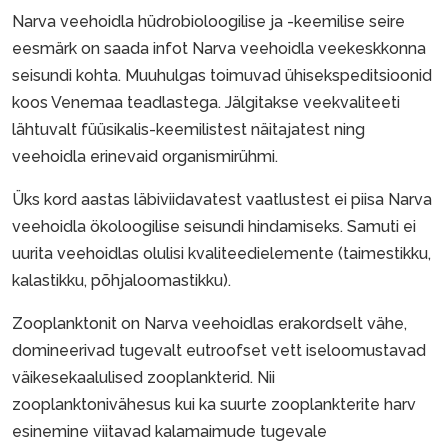
Narva veehoidla hüdrobioloogilise ja -keemilise seire
eesmärk on saada infot Narva veehoidla veekeskkonna
seisundi kohta. Muuhulgas toimuvad ühisekspeditsioonid
koos Venemaa teadlastega. Jälgitakse veekvaliteeti
lähtuvalt füüsikalis-keemilistest näitajatest ning
veehoidla erinevaid organismirühmi.
Üks kord aastas läbiviidavatest vaatlustest ei piisa Narva
veehoidla ökoloogilise seisundi hindamiseks. Samuti ei
uurita veehoidlas olulisi kvaliteedielemente (taimestikku,
kalastikku, põhjaloomastikku).
Zooplanktonit on Narva veehoidlas erakordselt vähe,
domineerivad tugevalt eutroofset vett iseloomustavad
väikesekaalulised zooplankterid. Nii
zooplanktonivähesus kui ka suurte zooplankterite harv
esinemine viitavad kalamaimude tugevale