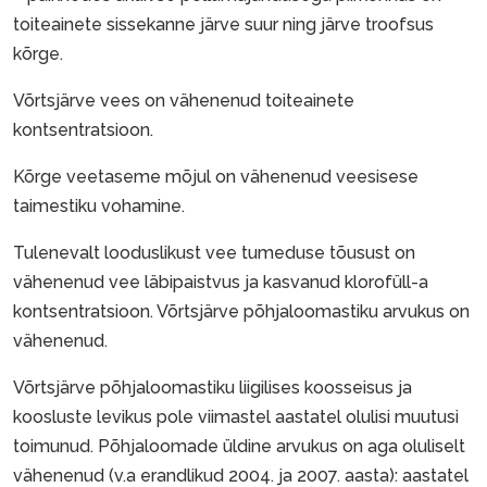
toiteainete sissekanne järve suur ning järve troofsus
kõrge.
Võrtsjärve vees on vähenenud toiteainete
kontsentratsioon.
Kõrge veetaseme mõjul on vähenenud veesisese
taimestiku vohamine.
Tulenevalt looduslikust vee tumeduse tõusust on
vähenenud vee läbipaistvus ja kasvanud klorofüll-a
kontsentratsioon. Võrtsjärve põhjaloomastiku arvukus on
vähenenud.
Võrtsjärve põhjaloomastiku liigilises koosseisus ja
koosluste levikus pole viimastel aastatel olulisi muutusi
toimunud. Põhjaloomade üldine arvukus on aga oluliselt
vähenenud (v.a erandlikud 2004. ja 2007. aasta): aastatel