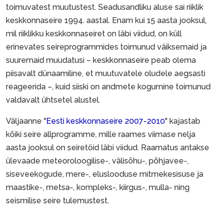
toimuvatest muutustest. Seadusandliku aluse sai riiklik
keskkonnaseire 1994. aastal. Enam kui 15 aasta jooksul,
mil riiklikku keskkonnaseiret on läbi viidud, on küll
erinevates seireprogrammides toimunud väiksemaid ja
suuremaid muudatusi – keskkonnaseire peab olema
piisavalt dünaamiline, et muutuvatele oludele aegsasti
reageerida –, kuid siiski on andmete kogumine toimunud
valdavalt ühtsetel alustel.
Väljaanne "
Eesti keskkonnaseire 2007-2010
" kajastab
kõiki seire allprogramme, mille raames viimase nelja
aasta jooksul on seiretöid läbi viidud. Raamatus antakse
ülevaade meteoroloogilise-, välisõhu-, põhjavee-,
siseveekogude, mere-, eluslooduse mitmekesisuse ja
maastike-, metsa-, kompleks-, kiirgus-, mulla- ning
seismilise seire tulemustest.