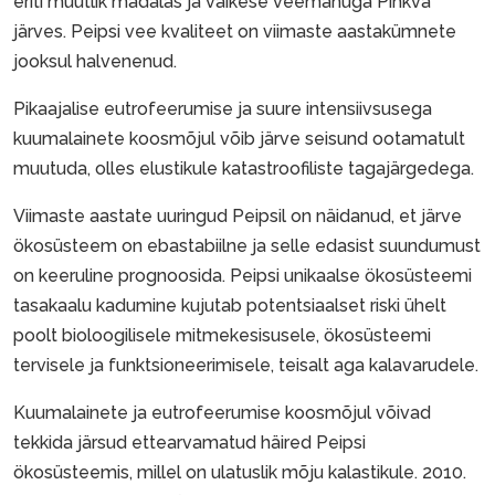
eriti muutlik madalas ja väikese veemahuga Pihkva
järves. Peipsi vee kvaliteet on viimaste aastakümnete
jooksul halvenenud.
Pikaajalise eutrofeerumise ja suure intensiivsusega
kuumalainete koosmõjul võib järve seisund ootamatult
muutuda, olles elustikule katastroofiliste tagajärgedega.
Viimaste aastate uuringud Peipsil on näidanud, et järve
ökosüsteem on ebastabiilne ja selle edasist suundumust
on keeruline prognoosida. Peipsi unikaalse ökosüsteemi
tasakaalu kadumine kujutab potentsiaalset riski ühelt
poolt bioloogilisele mitmekesisusele, ökosüsteemi
tervisele ja funktsioneerimisele, teisalt aga kalavarudele.
Kuumalainete ja eutrofeerumise koosmõjul võivad
tekkida järsud ettearvamatud häired Peipsi
ökosüsteemis, millel on ulatuslik mõju kalastikule. 2010.