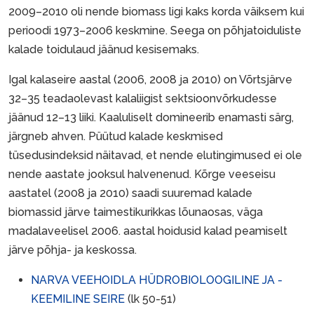
2009–2010 oli nende biomass ligi kaks korda väiksem kui
perioodi 1973–2006 keskmine. Seega on põhjatoiduliste
kalade toidulaud jäänud kesisemaks.
Igal kalaseire aastal (2006, 2008 ja 2010) on Võrtsjärve
32–35 teadaolevast kalaliigist sektsioonvõrkudesse
jäänud 12–13 liiki. Kaaluliselt domineerib enamasti särg,
järgneb ahven. Püütud kalade keskmised
tüsedusindeksid näitavad, et nende elutingimused ei ole
nende aastate jooksul halvenenud. Kõrge veeseisu
aastatel (2008 ja 2010) saadi suuremad kalade
biomassid järve taimestikurikkas lõunaosas, väga
madalaveelisel 2006. aastal hoidusid kalad peamiselt
järve põhja- ja keskossa.
NARVA VEEHOIDLA HÜDROBIOLOOGILINE JA -
KEEMILINE SEIRE
(lk 50-51)