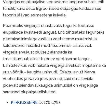
Vingerjas on pikaajalise veetaseme languse suhtes eriti
tundlik, kuna selle liigi põhilised elupaigad kaldaäärses
tsoonis jäävad esimestena kuivale.
Peamiseks vingerjat ohustavaks teguriks loetakse
elupaikade kvaliteedi langust. Eriti tähtsateks teguriteks
peetakse inimtegevuslikku veetaseme muutmist ja
kaldavööndi füüsilist modifitseerimist. Lisaks võib
vingerja arvukust oluliselt alandada ka
ilmastikumuutustest tulenev veetaseme langus.
Lähitulevikus võib hakata vingerja arvukust mõjutama ka
uus võõrliik – kaugida unimudil. Esialgu ainult Narva
veehoidlas ja Narva jões levinud, kuid oma leviala
pidevalt laiendaval kaugida unimudilal on vingerjaga
sarnased elupaigaeelistused.
KIIRGUSSEIRE
(lk 176-178)