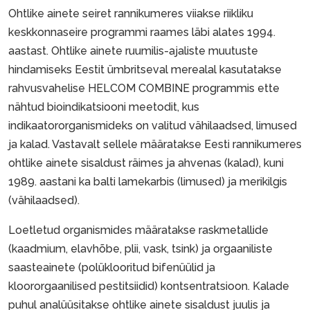
Ohtlike ainete seiret rannikumeres viiakse riikliku
keskkonnaseire programmi raames läbi alates 1994.
aastast. Ohtlike ainete ruumilis-ajaliste muutuste
hindamiseks Eestit ümbritseval merealal kasutatakse
rahvusvahelise HELCOM COMBINE programmis ette
nähtud bioindikatsiooni meetodit, kus
indikaatororganismideks on valitud vähilaadsed, limused
ja kalad. Vastavalt sellele määratakse Eesti rannikumeres
ohtlike ainete sisaldust räimes ja ahvenas (kalad), kuni
1989. aastani ka balti lamekarbis (limused) ja merikilgis
(vähilaadsed).
Loetletud organismides määratakse raskmetallide
(kaadmium, elavhõbe, plii, vask, tsink) ja orgaaniliste
saasteainete (polüklooritud bifenüülid ja
kloororgaanilised pestitsiidid) kontsentratsioon. Kalade
puhul analüüsitakse ohtlike ainete sisaldust juulis ja