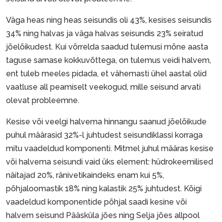
Väga heas ning heas seisundis oli 43%, kesises seisundis
34% ning halvas ja väga halvas seisundis 23% seiratud
jõelõikudest. Kui võrrelda saadud tulemusi mõne aasta
taguse sarnase kokkuvõttega, on tulemus veidi halvem,
ent tuleb meeles pidada, et vähemasti ühel aastal olid
vaatluse all peamiselt veekogud, mille seisund arvati
olevat probleemne.
Kesise või veelgi halvema hinnangu saanud jõelõikude
puhul määrasid 32%-l juhtudest seisundiklassi korraga
mitu vaadeldud komponenti. Mitmel juhul määras kesise
või halvema seisundi vaid üks element: hüdrokeemilised
näitajad 20%, ränivetikaindeks enam kui 5%,
põhjaloomastik 18% ning kalastik 25% juhtudest. Kõigi
vaadeldud komponentide põhjal saadi kesine või
halvem seisund Pääsküla jões ning Selja jões allpool