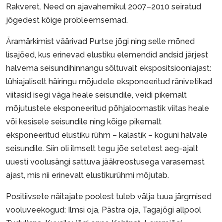
Rakveret. Need on ajavahemikul 2007–2010 seiratud
jõgedest kõige probleemsemad.
Äramärkimist väärivad Purtse jõgi ning selle mõned
lisajõed, kus erinevad elustiku elemendid andsid järjest
halvema seisundihinnangu sõltuvalt ekspositsiooniajast:
lühiajaliselt häiringu mõjudele eksponeeritud ränivetikad
viitasid isegi väga heale seisundile, veidi pikemalt
mõjutustele eksponeeritud põhjaloomastik viitas heale
või kesisele seisundile ning kõige pikemalt
eksponeeritud elustiku rühm – kalastik – koguni halvale
seisundile. Siin oli ilmselt tegu jõe setetest aeg-ajalt
uuesti voolusängi sattuva jääkreostusega varasemast
ajast, mis nii erinevalt elustikurühmi mõjutab.
Positiivsete näitajate poolest tuleb välja tuua järgmised
vooluveekogud: Ilmsi oja, Pästra oja, Tagajõgi allpool