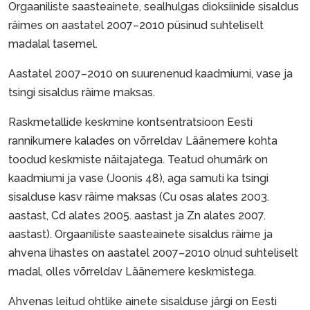
Orgaaniliste saasteainete, sealhulgas dioksiinide sisaldus
räimes on aastatel 2007–2010 püsinud suhteliselt
madalal tasemel.
Aastatel 2007–2010 on suurenenud kaadmiumi, vase ja
tsingi sisaldus räime maksas.
Raskmetallide keskmine kontsentratsioon Eesti
rannikumere kalades on võrreldav Läänemere kohta
toodud keskmiste näitajatega. Teatud ohumärk on
kaadmiumi ja vase (Joonis 48), aga samuti ka tsingi
sisalduse kasv räime maksas (Cu osas alates 2003.
aastast, Cd alates 2005. aastast ja Zn alates 2007.
aastast). Orgaaniliste saasteainete sisaldus räime ja
ahvena lihastes on aastatel 2007–2010 olnud suhteliselt
madal, olles võrreldav Läänemere keskmistega.
Ahvenas leitud ohtlike ainete sisalduse järgi on Eesti