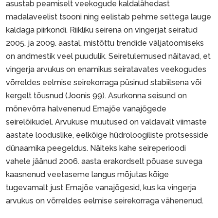
asustab peamiselt veekogude kaldalähedast
madalaveelist tsooni ning eelistab pehme settega lauge
kaldaga piirkondi. Riikliku seirena on vingerjat seiratud
2005. ja 2009. aastal, mistõttu trendide väljatoomiseks
on andmestik veel puudulik. Seiretulemused näitavad, et
vingerja arvukus on enamikus seiratavates veekogudes
võrreldes eelmise seirekorraga püsinud stabiilsena või
kergelt tõusnud (Joonis 99). Asurkonna seisund on
mõnevõrra halvenenud Emajõe vanajõgede
seirelõikudel. Arvukuse muutused on valdavalt viimaste
aastate looduslike, eelkõige hüdroloogiliste protsesside
dünaamika peegeldus. Näiteks kahe seireperioodi
vahele jäänud 2006. aasta erakordselt põuase suvega
kaasnenud veetaseme langus mõjutas kõige
tugevamalt just Emajõe vanajõgesid, kus ka vingerja
arvukus on võrreldes eelmise seirekorraga vähenenud.