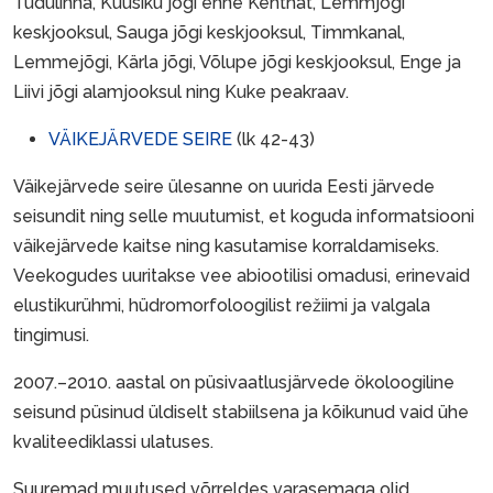
Tudulinna, Kuusiku jõgi enne Kehtnat, Lemmjõgi
keskjooksul, Sauga jõgi keskjooksul, Timmkanal,
Lemmejõgi, Kärla jõgi, Võlupe jõgi keskjooksul, Enge ja
Liivi jõgi alamjooksul ning Kuke peakraav.
VÄIKEJÄRVEDE SEIRE
(lk 42-43)
Väikejärvede seire ülesanne on uurida Eesti järvede
seisundit ning selle muutumist, et koguda informatsiooni
väikejärvede kaitse ning kasutamise korraldamiseks.
Veekogudes uuritakse vee abiootilisi omadusi, erinevaid
elustikurühmi, hüdromorfoloogilist režiimi ja valgala
tingimusi.
2007.–2010. aastal on püsivaatlusjärvede ökoloogiline
seisund püsinud üldiselt stabiilsena ja kõikunud vaid ühe
kvaliteediklassi ulatuses.
Suuremad muutused võrreldes varasemaga olid