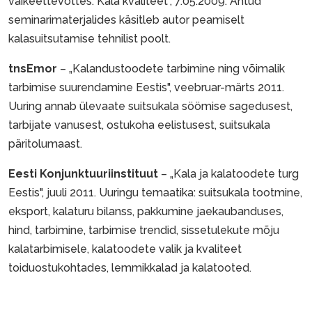
väikeettevõttes. Kala kvaliteet", 7.05.2009. Antud
seminarimaterjalides käsitleb autor peamiselt
kalasuitsutamise tehnilist poolt.
tnsEmor
– „Kalandustoodete tarbimine ning võimalik
tarbimise suurendamine Eestis", veebruar-märts 2011.
Uuring annab ülevaate suitsukala söömise sagedusest,
tarbijate vanusest, ostukoha eelistusest, suitsukala
päritolumaast.
Eesti Konjunktuuriinstituut
– „Kala ja kalatoodete turg
Eestis", juuli 2011. Uuringu temaatika: suitsukala tootmine,
eksport, kalaturu bilanss, pakkumine jaekaubanduses,
hind, tarbimine, tarbimise trendid, sissetulekute mõju
kalatarbimisele, kalatoodete valik ja kvaliteet
toiduostukohtades, lemmikkalad ja kalatooted.