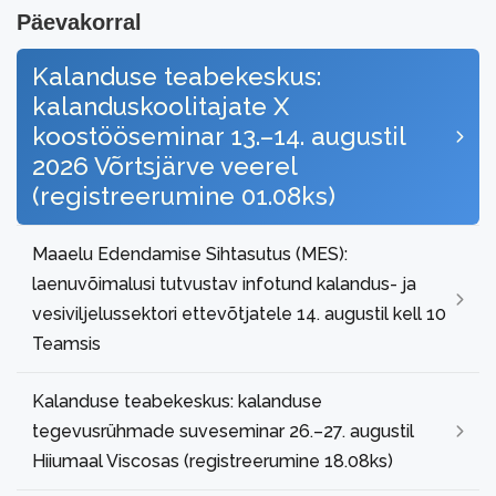
Päevakorral
Kalanduse teabekeskus:
kalanduskoolitajate X
koostööseminar 13.–14. augustil
2026 Võrtsjärve veerel
(registreerumine 01.08ks)
Maaelu Edendamise Sihtasutus (MES):
laenuvõimalusi tutvustav infotund kalandus- ja
vesiviljelussektori ettevõtjatele 14. augustil kell 10
Teamsis
Kalanduse teabekeskus: kalanduse
tegevusrühmade suveseminar 26.–27. augustil
Hiiumaal Viscosas (registreerumine 18.08ks)