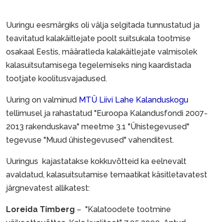
Uuringu eesmärgiks oli välja selgitada tunnustatud ja
teavitatud kalakäitlejate poolt suitsukala tootmise
osakaal Eestis, määratleda kalakäitlejate valmisolek
kalasuitsutamisega tegelemiseks ning kaardistada
tootjate koolitusvajadused.
Uuring on valminud
MTÜ Liivi Lahe Kalanduskogu
tellimusel ja rahastatud "Euroopa Kalandusfondi 2007-
2013 rakenduskava" meetme 3.1 "Ühistegevused"
tegevuse "Muud ühistegevused" vahenditest.
Uuringus kajastatakse kokkuvõtteid ka eelnevalt
avaldatud, kalasuitsutamise temaatikat käsitletavatest
järgnevatest allikatest:
Loreida Timberg
– "Kalatoodete tootmine