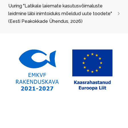
Uuring "Latikale laiemate kasutusvõimaluste
leidmine läbi inimtoiduks mõeldud uute toodete"
(Eesti Peakokkade Ühendus, 2026)