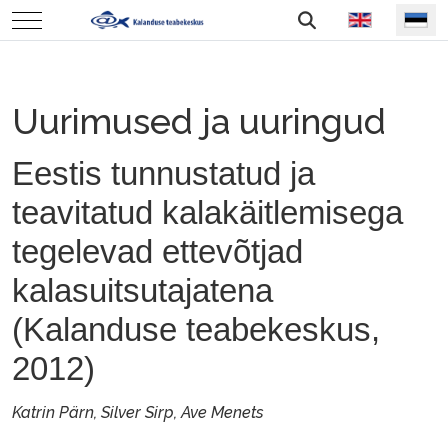
Vali keel
Mobile Menu Toggle
Uurimused ja uuringud
Eestis tunnustatud ja
teavitatud kalakäitlemisega
tegelevad ettevõtjad
kalasuitsutajatena
(Kalanduse teabekeskus,
2012)
Katrin Pärn, Silver Sirp, Ave Menets