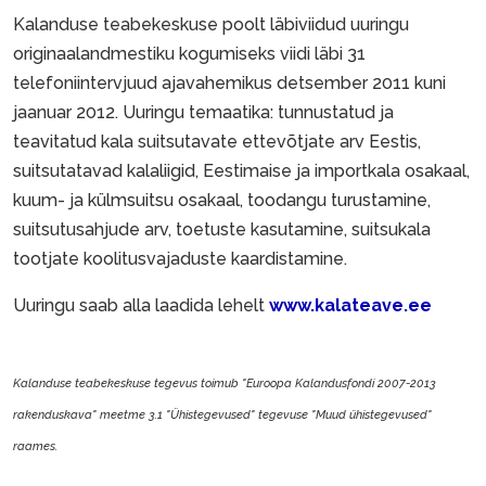
Kalanduse teabekeskuse poolt läbiviidud uuringu
originaalandmestiku kogumiseks viidi läbi 31
telefoniintervjuud ajavahemikus detsember 2011 kuni
jaanuar 2012. Uuringu temaatika: tunnustatud ja
teavitatud kala suitsutavate ettevõtjate arv Eestis,
suitsutatavad kalaliigid, Eestimaise ja importkala osakaal,
kuum- ja külmsuitsu osakaal, toodangu turustamine,
suitsutusahjude arv, toetuste kasutamine, suitsukala
tootjate koolitusvajaduste kaardistamine.
Uuringu saab alla laadida lehelt
www.kalateave.ee
Kalanduse teabekeskuse tegevus toimub "Euroopa Kalandusfondi 2007-2013
rakenduskava" meetme 3.1 "Ühistegevused" tegevuse "Muud ühistegevused"
raames.