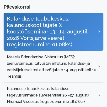
Päevakorral
Kalanduse teabekeskus:
kalanduskoolitajate X
koostööseminar 13.–14. augustil
2026 Võrtsjärve veerel
(registreerumine 01.08ks)
Maaelu Edendamise Sihtasutus (MES):
laenuvõimalusi tutvustav infotund kalandus- ja
vesiviljelussektori ettevõtjatele 14. augustil kell 10
Teamsis
Kalanduse teabekeskus: kalanduse
tegevusrühmade suveseminar 26.–27. augustil
Hiiumaal Viscosas (registreerumine 18.08ks)