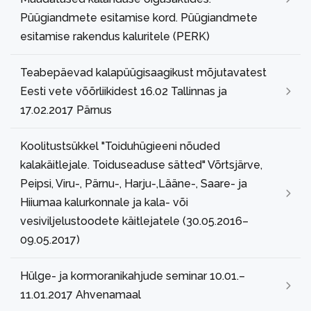
Püügiandmete esitamise kord. Püügiandmete
esitamise rakendus kaluritele (PERK)
Teabepäevad kalapüügisaagikust mõjutavatest
Eesti vete võõrliikidest 16.02 Tallinnas ja
17.02.2017 Pärnus
Koolitustsükkel "Toiduhügieeni nõuded
kalakäitlejale. Toiduseaduse sätted" Võrtsjärve,
Peipsi, Viru-, Pärnu-, Harju-,Lääne-, Saare- ja
Hiiumaa kalurkonnale ja kala- või
vesiviljelustoodete käitlejatele (30.05.2016–
09.05.2017)
Hülge- ja kormoranikahjude seminar 10.01.–
11.01.2017 Ahvenamaal