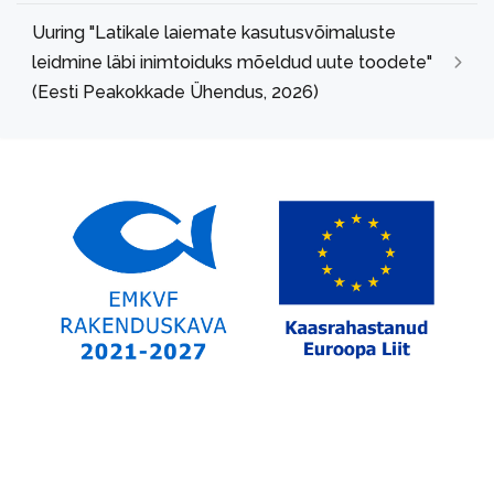
Uuring "Latikale laiemate kasutusvõimaluste
leidmine läbi inimtoiduks mõeldud uute toodete"
(Eesti Peakokkade Ühendus, 2026)