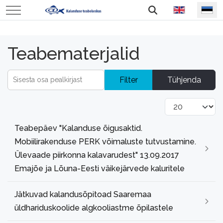
Vali keel
Mobile Menu Toggle
Teabematerjalid
Sisesta osa pealkirjast
Filter
Tühjenda
Näita korraga
Teabepäev "Kalanduse õigusaktid.
Mobiilirakenduse PERK võimaluste tutvustamine.
Ülevaade piirkonna kalavarudest" 13.09.2017
Emajõe ja Lõuna-Eesti väikejärvede kaluritele
Jätkuvad kalandusõpitoad Saaremaa
üldhariduskoolide algkooliastme õpilastele