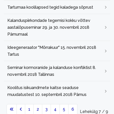
Tartumaa koolilapsed tegid kaladega sõprust
Kalanduspiirkondade tegemisi kokku võttev
aastalõpuseminar 29. ja 30. novembril 2018
Pärnumaal
Ideegeneraator "Mõrrakuur" 15. novembril 2018
Tartus
Seminar kormoranide ja kalanduse konfliktist 8.
novembril 2018 Tallinnas
Koolitus isikuandmete kaitse seaduse
muudatustest 10. septembril 2018 Pärnus
1
2
3
4
5
6
Lehekülg 7 / 9