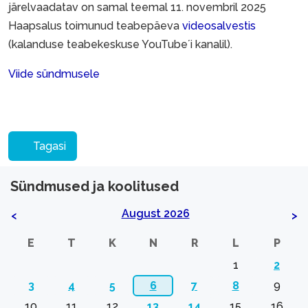
järelvaadatav on samal teemal 11. novembril 2025
Haapsalus toimunud teabepäeva
videosalvestis
(kalanduse teabekeskuse YouTube´i kanalil).
Viide sündmusele
Tagasi
Sündmused ja koolitused
August 2026
<
>
E
T
K
N
R
L
P
1
2
3
4
5
6
7
8
9
10
11
12
13
14
15
16