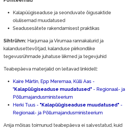
Põhiteemad
Kalapüügiseaduse ja seonduvate õigusaktide
olulisemad muudatused
Seadusesätete rakendamisest praktikas
Sihtrühm:
Harjumaa ja Virumaa rannakalurid ja
kalandusettevõtjad, kalanduse piirkondlike
tegevusrühmade juhatuse liikmed ja tegevjuhid
Teabepäeva materjalid on leitavad linkidelt:
Kaire Märtin, Epp Meremaa, Külli Aas -
"
Kalapüügiseaduse muudatused"
- Regionaal- ja
Põllumajandusministeerium
Herki Tuus -
"Kalapüügiseaduse muudatused"
-
Regionaal- ja Põllumajandusministeerium
Anija mõisas toimunud teabepäeva ei salvestatud, kuid