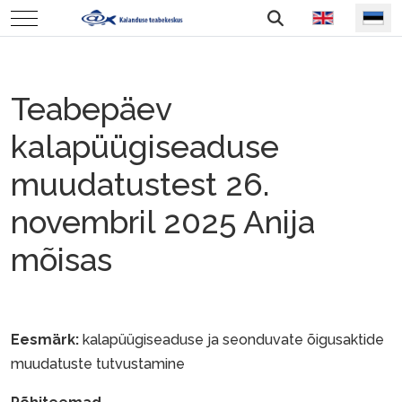
Vali keel
Mobile Menu Toggle
Teabepäev
kalapüügiseaduse
muudatustest 26.
novembril 2025 Anija
mõisas
Eesmärk:
kalapüügiseaduse ja seonduvate õigusaktide
muudatuste tutvustamine