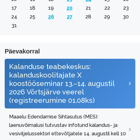
17
18
19
20
21
22
23
24
25
26
27
28
29
30
31
Päevakorral
Kalanduse teabekeskus:
kalanduskoolitajate X
koostööseminar 13.–14. augustil
2026 Võrtsjärve veerel
(registreerumine 01.08ks)
Maaelu Edendamise Sihtasutus (MES):
laenuvõimalusi tutvustav infotund kalandus- ja
vesiviljelussektori ettevõtjatele 14. augustil kell 10