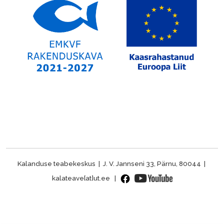
Kalanduse teabekeskus | J. V. Jannseni 33, Pärnu, 80044 |
kalateave[at]ut.ee |