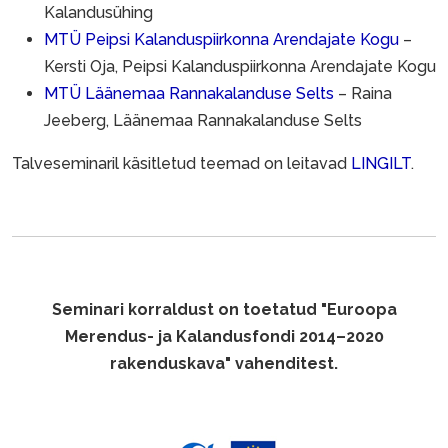
Kalandusühing
MTÜ Peipsi Kalanduspiirkonna Arendajate Kogu
–
Kersti Oja, Peipsi Kalanduspiirkonna Arendajate Kogu
MTÜ Läänemaa Rannakalanduse Selts
– Raina
Jeeberg, Läänemaa Rannakalanduse Selts
Talveseminaril käsitletud teemad on leitavad
LINGILT
.
Seminari korraldust on toetatud "Euroopa
Merendus- ja Kalandusfondi 2014–2020
rakenduskava" vahenditest.