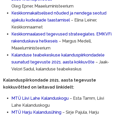
Oleg Epner, Maaeluministeerium
Keskkonnakaitselised nõuded ja nendega seotud
mise
ajakulu kudealade taastamisel
– Elina Leiner,
e
Keskkonnaamet
damisest
Keskkonnaalased tegevused strateegiates. EMKVFi
rakenduskava hetkeseis
– Margus Medell,
Maaeluministeerium
Kalanduse teabekeskuse kalanduspiirkondadele
sperioodil
suunatud tegevuste 2021. aasta kokkuvõte
– Jaak-
Velori Sadul, kalanduse teabekeskus
Kalanduspiirkondade 2021. aasta tegevuste
uministerium
kokkuvõtted on leitavad linkidelt:
MTÜ Liivi Lahe Kalanduskogu
– Esta Tamm, Liivi
Lahe Kalanduskogu
MTÜ Harju Kalandusühing
– Sirje Pajula, Harju