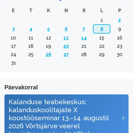
E
T
K
N
R
L
P
1
2
3
4
5
6
7
8
9
10
11
12
13
14
15
16
17
18
19
20
21
22
23
24
25
26
27
28
29
30
31
Päevakorral
Kalanduse teabekeskus:
kalanduskoolitajate X
koostööseminar 13.–14. augustil
2026 Võrtsjärve veerel