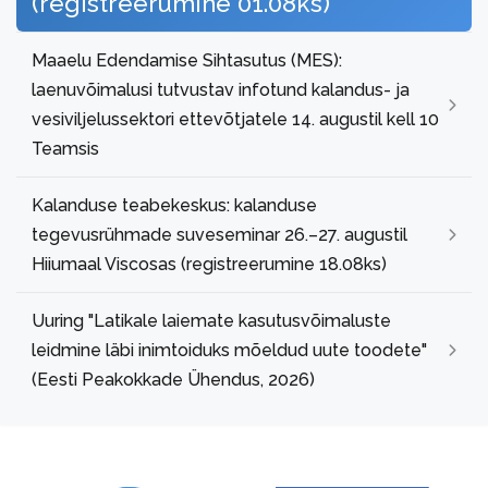
(registreerumine 01.08ks)
Maaelu Edendamise Sihtasutus (MES):
laenuvõimalusi tutvustav infotund kalandus- ja
vesiviljelussektori ettevõtjatele 14. augustil kell 10
Teamsis
Kalanduse teabekeskus: kalanduse
tegevusrühmade suveseminar 26.–27. augustil
Hiiumaal Viscosas (registreerumine 18.08ks)
Uuring "Latikale laiemate kasutusvõimaluste
leidmine läbi inimtoiduks mõeldud uute toodete"
(Eesti Peakokkade Ühendus, 2026)