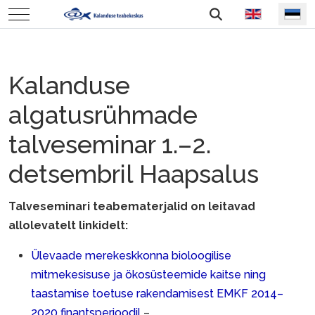
Vali keel
Mobile Menu Toggle
Kalanduse
algatusrühmade
talveseminar 1.–2.
E
detsembril Haapsalus
E
ade
Talveseminari teabematerjalid on leitavad
eskkonna
allolevatelt linkidelt:
ilise
Ülevaade merekeskkonna bioloogilise
kesisuse
mitmekesisuse ja ökosüsteemide kaitse ning
taastamise toetuse rakendamisest EMKF 2014–
steemide
2020 finantsperioodil
–