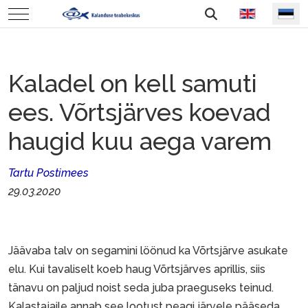
Vali keel
Mobile Menu Toggle
Kaladel on kell samuti
ees. Võrtsjärves koevad
haugid kuu aega varem
Tartu Postimees
29.03.2020
Jäävaba talv on segamini löönud ka Võrtsjärve asukate
elu. Kui tavaliselt koeb haug Võrtsjärves aprillis, siis
tänavu on paljud noist seda juba praeguseks teinud.
Kalastajaile annab see lootust peagi järvele pääseda,