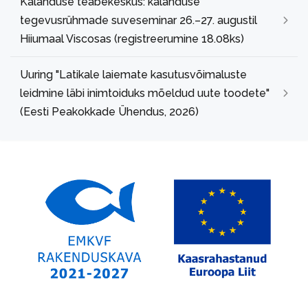
Kalanduse teabekeskus: kalanduse
tegevusrühmade suveseminar 26.–27. augustil
Hiiumaal Viscosas (registreerumine 18.08ks)
Uuring "Latikale laiemate kasutusvõimaluste
leidmine läbi inimtoiduks mõeldud uute toodete"
(Eesti Peakokkade Ühendus, 2026)