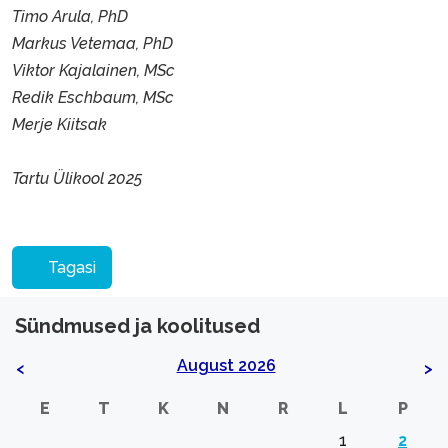
Timo Arula, PhD
Markus Vetemaa, PhD
Viktor Kajalainen, MSc
Redik Eschbaum, MSc
Merje Kiitsak
Tartu Ülikool 2025
Tagasi
Sündmused ja koolitused
August 2026
<
>
E
T
K
N
R
L
P
1
2