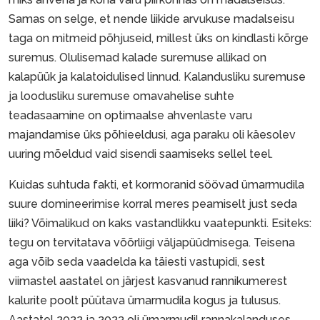
Samas on selge, et nende liikide arvukuse madalseisu
taga on mitmeid põhjuseid, millest üks on kindlasti kõrge
suremus. Olulisemad kalade suremuse allikad on
kalapüük ja kalatoidulised linnud. Kalandusliku suremuse
ja loodusliku suremuse omavahelise suhte
teadasaamine on optimaalse ahvenlaste varu
majandamise üks põhieeldusi, aga paraku oli käesolev
uuring mõeldud vaid sisendi saamiseks sellel teel.
Kuidas suhtuda fakti, et kormoranid söövad ümarmudila
suure domineerimise korral meres peamiselt just seda
liiki? Võimalikud on kaks vastandlikku vaatepunkti. Esiteks:
tegu on tervitatava võõrliigi väljapüüdmisega. Teisena
aga võib seda vaadelda ka täiesti vastupidi, sest
viimastel aastatel on järjest kasvanud rannikumerest
kalurite poolt püütava ümarmudila kogus ja tulusus.
Aastatel 2022 ja 2023 oli ümarmudil rannakalanduses