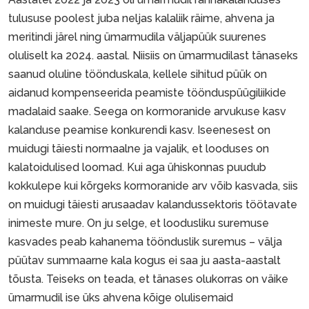
tulususe poolest juba neljas kalaliik räime, ahvena ja
meritindi järel ning ümarmudila väljapüük suurenes
oluliselt ka 2024. aastal. Niisiis on ümarmudilast tänaseks
saanud oluline töönduskala, kellele sihitud püük on
aidanud kompenseerida peamiste töönduspüügiliikide
madalaid saake. Seega on kormoranide arvukuse kasv
kalanduse peamise konkurendi kasv. Iseenesest on
muidugi täiesti normaalne ja vajalik, et looduses on
kalatoidulised loomad. Kui aga ühiskonnas puudub
kokkulepe kui kõrgeks kormoranide arv võib kasvada, siis
on muidugi täiesti arusaadav kalandussektoris töötavate
inimeste mure. On ju selge, et loodusliku suremuse
kasvades peab kahanema töönduslik suremus – välja
püütav summaarne kala kogus ei saa ju aasta-aastalt
tõusta. Teiseks on teada, et tänases olukorras on väike
ümarmudil ise üks ahvena kõige olulisemaid