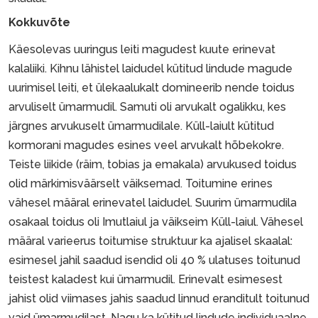
Kokkuvõte
Käesolevas uuringus leiti magudest kuute erinevat
kalaliiki. Kihnu lähistel laidudel kütitud lindude magude
uurimisel leiti, et ülekaalukalt domineerib nende toidus
arvuliselt ümarmudil. Samuti oli arvukalt ogalikku, kes
järgnes arvukuselt ümarmudilale. Küll-laiult kütitud
kormorani magudes esines veel arvukalt hõbekokre.
Teiste liikide (räim, tobias ja emakala) arvukused toidus
olid märkimisväärselt väiksemad. Toitumine erines
vähesel määral erinevatel laidudel. Suurim ümarmudila
osakaal toidus oli Imutlaiul ja väikseim Küll-laiul. Vähesel
määral varieerus toitumise struktuur ka ajalisel skaalal:
esimesel jahil saadud isendid oli 40 % ulatuses toitunud
teistest kaladest kui ümarmudil. Erinevalt esimesest
jahist olid viimases jahis saadud linnud eranditult toitunud
vaid ümarmudilast. Nagu ka kütitud lindude individuaalne