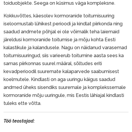
toiduobjekte. Seega on küsimus väga kompleksne.
Kokkuvõttes, käesolev kormoranide toitumisuuring
iseloomustab lühikest perioodi ja kindlat piirkonda ning
saadud andmete põhjal ei ole võimalik teha laiemaid
järeldusi kormoranide toitumise ja mõju kohta Eesti
kalastikule ja kalandusele. Nagu on näidanud varasemad
toitumisuuringud, siis varieerub toitumine aasta sees ka
samas piirkonnas suurel määral, sõltudes eriti
kevadperioodil suuremate kalaparvede saabumisest
koelmutele. Kindlasti on aga uuringu käigus saadud
andmed üheks sisendiks suuremale ja komplekssemale
kormoranide mõju uuringule, mis Eestis lähiajal kindlasti
tuleks ette võtta.
Töö teostajad: