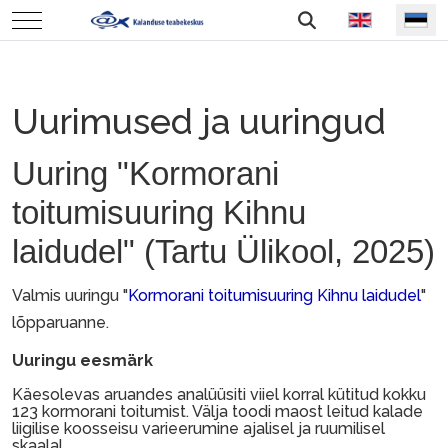
Vali keel
Mobile Menu Toggle
Uurimused ja uuringud
Uuring "Kormorani
toitumisuuring Kihnu
laidudel" (Tartu Ülikool, 2025)
Valmis uuringu "
Kormorani toitumisuuring Kihnu laidudel
"
lõpparuanne.
Uuringu eesmärk
Käesolevas aruandes analüüsiti viiel korral kütitud kokku
123 kormorani toitumist. Välja toodi maost leitud kalade
liigilise koosseisu varieerumine ajalisel ja ruumilisel
skaalal.