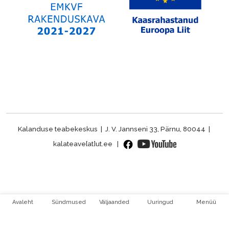
Kalanduse teabekeskus | J. V. Jannseni 33, Pärnu, 80044 |
kalateave[at]ut.ee |
Avaleht
Sündmused
Väljaanded
Uuringud
Menüü