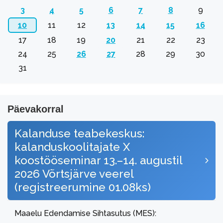
3
4
5
6
7
8
9
10
11
12
13
14
15
16
17
18
19
20
21
22
23
24
25
26
27
28
29
30
31
Päevakorral
Kalanduse teabekeskus:
kalanduskoolitajate X
koostööseminar 13.–14. augustil
2026 Võrtsjärve veerel
(registreerumine 01.08ks)
Maaelu Edendamise Sihtasutus (MES):