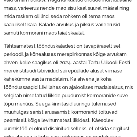
mass, varieerus nende mao sisu kaal suurel määral ning
mida raskem oli lind, seda rohkem oli tema maos
kaaluliselt kala. Kalade arvukus ja pikkus varieerusid
samuti kormorani maos laial skaalal.
Tähtsamatest töönduskaladest on tavapäraselt sel
perioodil ja kõnealuses merepiirkonnas kõige arvukam
ahven, kelle saagikus oli 2024. aastal Tartu Ülikooli Eesti
mereinstituudi läbiviidud seirepüükide alusel viimase
kahekümne aasta madalaim. Ka ahvena ja koha
tööndussaagid Liivi lahes on ajaloolises madalseisus, mis
selgitab nimetatud liikide puudumist kormoranide suve
lõpu menüüs. Seega kinnitasid uuringu tulemused
muuhulgas senist arusaamist: kormoranid toituvad
peamiselt kõige levinumatest liikidest. Käesolev
uurimistöö ei olnud disainitud selleks, et otsida selgitust,
miks ahvena ja koha varu piirkonnas on madalseisus.