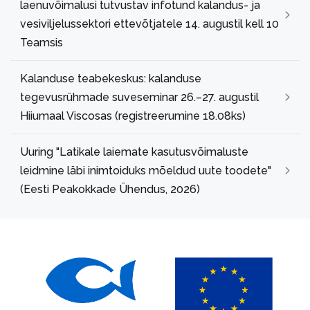
laenuvõimalusi tutvustav infotund kalandus- ja
vesiviljelussektori ettevõtjatele 14. augustil kell 10
Teamsis
Kalanduse teabekeskus: kalanduse
tegevusrühmade suveseminar 26.–27. augustil
Hiiumaal Viscosas (registreerumine 18.08ks)
Uuring "Latikale laiemate kasutusvõimaluste
leidmine läbi inimtoiduks mõeldud uute toodete"
(Eesti Peakokkade Ühendus, 2026)