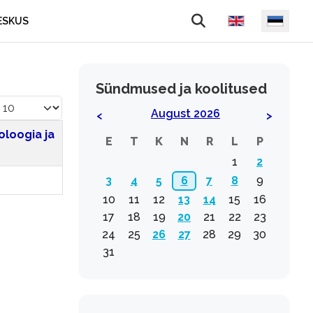
Vali keel
ESKUS
Sündmused ja koolitused
äita korraga
August 2026
<
>
oloogia ja
E
T
K
N
R
L
P
1
2
3
4
5
6
7
8
9
10
11
12
13
14
15
16
17
18
19
20
21
22
23
24
25
26
27
28
29
30
31