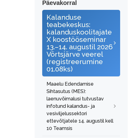
Päevakorral
Kalanduse
teabekeskus:
kalanduskoolitajate
X koostööseminar
13.–14. augustil 2026
Võrtsjärve veerel
(registreerumine
01.08ks)
Maaelu Edendamise
Sihtasutus (MES):
laenuvõimalusi tutvustav
infotund kalandus- ja
vesiviljelussektori
ettevõtjatele 14. augustil kell
10 Teamsis