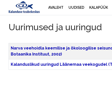
AVALEHT
UUDISED
KALAPÜÜK
Uurimused ja uuringud
Title
Narva veehoidla keemilise ja ökoloogilise seisun
Botaanika Instituut, 2002)
Kalanduslikud uuringud Läänemaa veekogudel (Tart
Artiklid