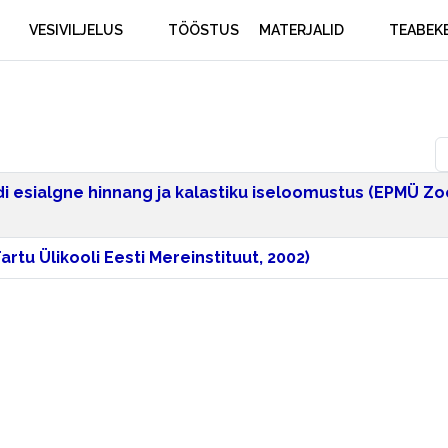
VESIVILJELUS
TÖÖSTUS
MATERJALID
TEABEK
N
di esialgne hinnang ja kalastiku iseloomustus (EPMÜ Zo
u Ülikooli Eesti Mereinstituut, 2002)