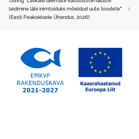
Uuring "Latikale laiemate kasutusvõimaluste
leidmine läbi inimtoiduks mõeldud uute toodete"
(Eesti Peakokkade Ühendus, 2026)