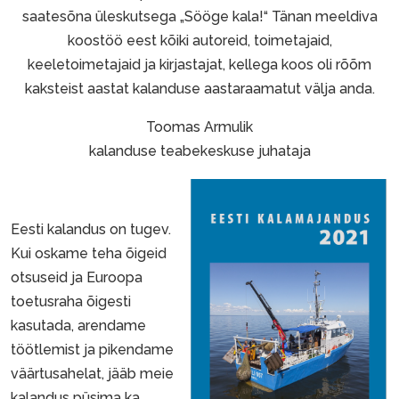
saatesõna üleskutsega „Sööge kala!“ Tänan meeldiva
koostöö eest kõiki autoreid, toimetajaid,
keeletoimetajaid ja kirjastajat, kellega koos oli rõõm
kaksteist aastat kalanduse aastaraamatut välja anda.
Toomas Armulik
kalanduse teabekeskuse juhataja
Eesti kalandus on tugev.
Kui oskame teha õigeid
otsuseid ja Euroopa
toetusraha õigesti
kasutada, arendame
töötlemist ja pikendame
väärtusahelat, jääb meie
kalandus püsima ka