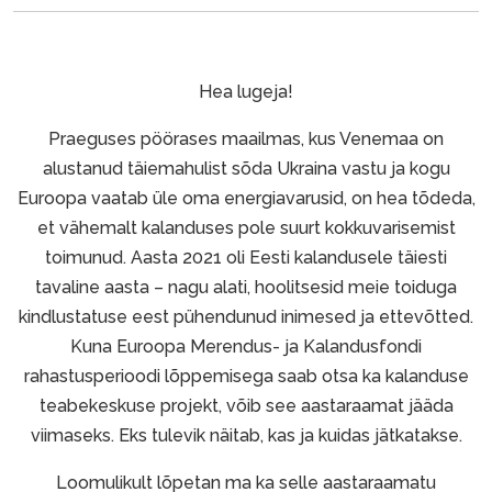
Hea lugeja!
Praeguses pöörases maailmas, kus Venemaa on
alustanud täiemahulist sõda Ukraina vastu ja kogu
Euroopa vaatab üle oma energiavarusid, on hea tõdeda,
et vähemalt kalanduses pole suurt kokkuvarisemist
toimunud. Aasta 2021 oli Eesti kalandusele täiesti
tavaline aasta – nagu alati, hoolitsesid meie toiduga
kindlustatuse eest pühendunud inimesed ja ettevõtted.
Kuna Euroopa Merendus- ja Kalandusfondi
rahastusperioodi lõppemisega saab otsa ka kalanduse
teabekeskuse projekt, võib see aastaraamat jääda
viimaseks. Eks tulevik näitab, kas ja kuidas jätkatakse.
Loomulikult lõpetan ma ka selle aastaraamatu