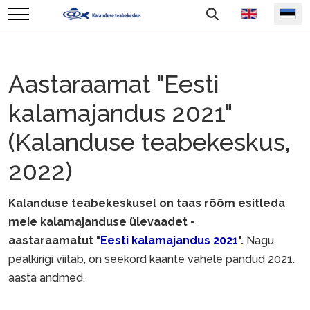
Vali keel
Mobile Menu Toggle
Aastaraamat "Eesti
kalamajandus 2021"
(Kalanduse teabekeskus,
2022)
Kalanduse teabekeskusel on taas rõõm esitleda
meie kalamajanduse ülevaadet -
aastaraamatut "
Eesti kalamajandus 2021
".
Nagu
pealkirigi viitab, on seekord kaante vahele pandud 2021.
aasta andmed.