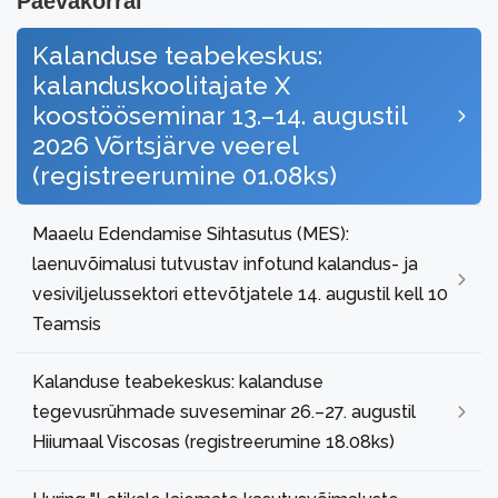
Päevakorral
Kalanduse teabekeskus:
kalanduskoolitajate X
koostööseminar 13.–14. augustil
2026 Võrtsjärve veerel
(registreerumine 01.08ks)
Maaelu Edendamise Sihtasutus (MES):
laenuvõimalusi tutvustav infotund kalandus- ja
vesiviljelussektori ettevõtjatele 14. augustil kell 10
Teamsis
Kalanduse teabekeskus: kalanduse
tegevusrühmade suveseminar 26.–27. augustil
Hiiumaal Viscosas (registreerumine 18.08ks)