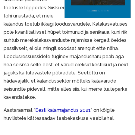
toetuste lõppedes. Siiski ei
tohi unustada, et meie
kalandus toetub ikkagi loodusvarudele. Kalakasvatuses
pole kvantitatiivset hüpet toimunud ja senikaua, kuni riik
suhtub merekalakasvanduste rajamisse kergelt öeldes
passiivselt, ei ole mingit soodsat arengut ette näha.
Loodusressurssidele tuginev majandusharu peab aga
hea seisma selle eest, et varud oleksid kestlikud ja neid
jaguks ka tulevastele põlvedele. Seetõttu on
hädavajalik, et kalandussektor mõtleks kalavarude
seisundile pidevalt, mitte alles siis, kui merre tuuleparke
kavandatakse.
Aastaraamat "
Eesti kalamajandus 2021
" on kõigile
huvilistele kättesaadav teabekeskuse veebilehel.