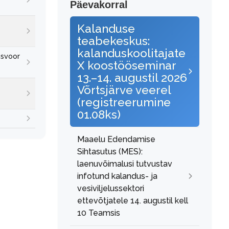
Päevakorral
Kalanduse
teabekeskus:
kalanduskoolitajate
usvoor
X koostööseminar
13.–14. augustil 2026
Võrtsjärve veerel
(registreerumine
01.08ks)
Maaelu Edendamise
Sihtasutus (MES):
laenuvõimalusi tutvustav
infotund kalandus- ja
vesiviljelussektori
ettevõtjatele 14. augustil kell
10 Teamsis