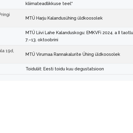
kliimateadlikkuse teel“
ringi
MTÜ Harju Kalandusühing üldkoosolek
MTÜ Liivi Lahe Kalanduskogu: EMKVFi 2024. a II taotl
7.–13. oktoobrini
la 19d,
MTÜ Virumaa Rannakalurite Ühing üldkoosolek
Toiduliit: Eesti toidu kuu degustatsioon