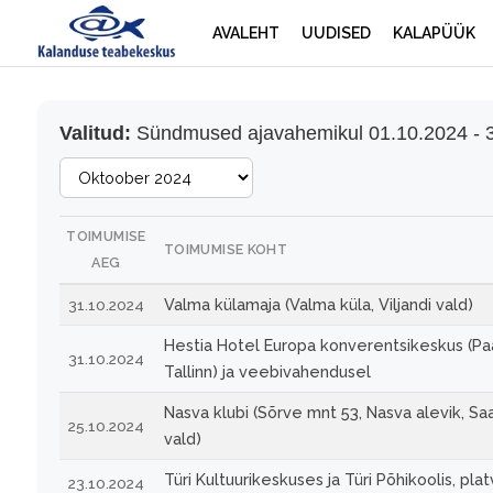
AVALEHT
UUDISED
KALAPÜÜK
Valitud:
Sündmused ajavahemikul 01.10.2024 - 
TOIMUMISE
TOIMUMISE KOHT
AEG
Valma külamaja (Valma küla, Viljandi vald)
31.10.2024
Hestia Hotel Europa konverentsikeskus (Paa
31.10.2024
Tallinn) ja veebivahendusel
Nasva klubi (Sõrve mnt 53, Nasva alevik, S
25.10.2024
vald)
Türi Kultuurikeskuses ja Türi Põhikoolis, pla
23.10.2024