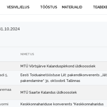
VESIVILJELUS
TÖÖSTUS
MATERJALID
TEABEK
31.10.2024
NIMETUS
MTÜ Võrtsjärve Kalanduspiirkond üldkoosolek
di 5,
Eesti Toiduainetööstuse Liit: pakendikonverents „Jät
pakendamine“ 31. oktoobril Tallinnas
aaremaa
MTÜ Saarte Kalandus üldkoosolek
tvormi
Keskkonnahariduse konverents “Keskkonnaharidus