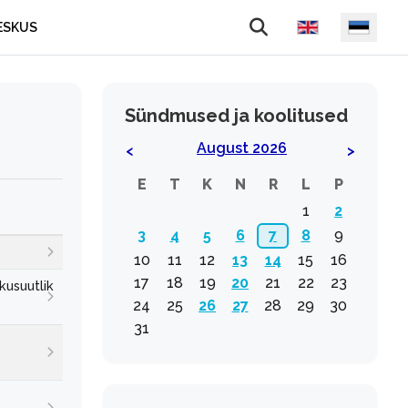
Vali keel
ESKUS
Sündmused ja koolitused
August 2026
<
>
E
T
K
N
R
L
P
1
2
3
4
5
6
7
8
9
10
11
12
13
14
15
16
17
18
19
20
21
22
23
kusuutlik
24
25
26
27
28
29
30
31