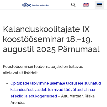
Vali keel
Mobile Menu Toggle
Kalanduskoolitajate IX
koostööseminar 18.–19.
augustil 2025 Pärnumaal
Koostööseminari teabematerjalid on leitavad
allolevatelt linkidelt.
Õpitubade läbiviimine laiemale üldsusele suunatud
kalandusfestivalidel: toimivad töövõtted, ahhaa-
efektid ja edukogemused
– Anu Metsar,
Riiska
Arendus