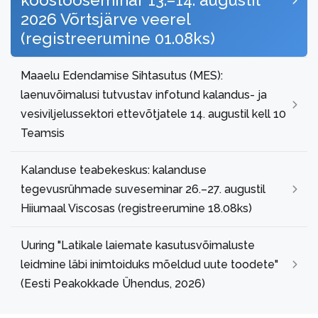
koostööseminar 13.–14. augustil
2026 Võrtsjärve veerel
(registreerumine 01.08ks)
Maaelu Edendamise Sihtasutus (MES):
laenuvõimalusi tutvustav infotund kalandus- ja
vesiviljelussektori ettevõtjatele 14. augustil kell 10
Teamsis
Kalanduse teabekeskus: kalanduse
tegevusrühmade suveseminar 26.–27. augustil
Hiiumaal Viscosas (registreerumine 18.08ks)
Uuring "Latikale laiemate kasutusvõimaluste
leidmine läbi inimtoiduks mõeldud uute toodete"
(Eesti Peakokkade Ühendus, 2026)