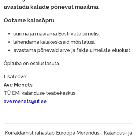
avastada kalade põnevat maailma.
Ootame kalasõpru
uurima ja määrama Eesti vete uimelisi,
lahendama kalakeskseid mõistatusi,
avastama
põnevaid arve ja fakte uimeliste eluolust.
Õpituba on osalustasuta.
Lisateave:
Ave Menets
TÜ EMI kalanduse teabekeskus
ave.menets@ut.ee
Korraldamist rahastab Euroopa Merendus-, Kalandus- ja