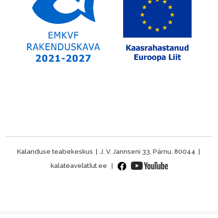
Kalanduse teabekeskus | J. V. Jannseni 33, Pärnu, 80044 |
kalateave[at]ut.ee |