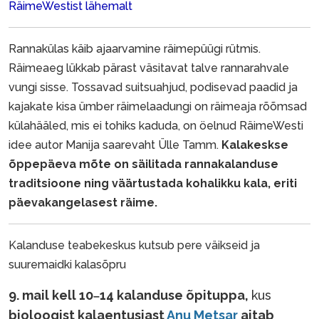
RäimeWestist lähemalt
Rannakülas käib ajaarvamine räimepüügi rütmis.
Räimeaeg lükkab pärast väsitavat talve rannarahvale
vungi sisse. Tossavad suitsuahjud, podisevad paadid ja
kajakate kisa ümber räimelaadungi on räimeaja rõõmsad
külahääled, mis ei tohiks kaduda, on öelnud RäimeWesti
idee autor Manija saarevaht Ülle Tamm.
Kalakeskse
õppepäeva mõte on säilitada rannakalanduse
traditsioone ning väärtustada kohalikku kala, eriti
päevakangelasest räime.
Kalanduse teabekeskus kutsub pere väikseid ja
suuremaidki kalasõpru
9. mail kell 10
14 kalanduse õpituppa,
kus
–
bioloogist kalaentusiast
Anu Metsar
aitab