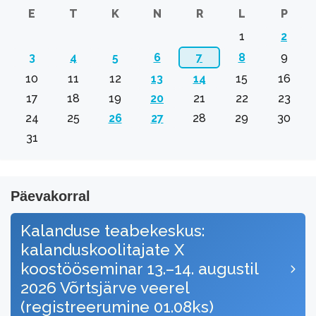
E
T
K
N
R
L
P
1
2
3
4
5
6
7
8
9
10
11
12
13
14
15
16
17
18
19
20
21
22
23
24
25
26
27
28
29
30
31
Päevakorral
Kalanduse teabekeskus:
kalanduskoolitajate X
koostööseminar 13.–14. augustil
2026 Võrtsjärve veerel
(registreerumine 01.08ks)