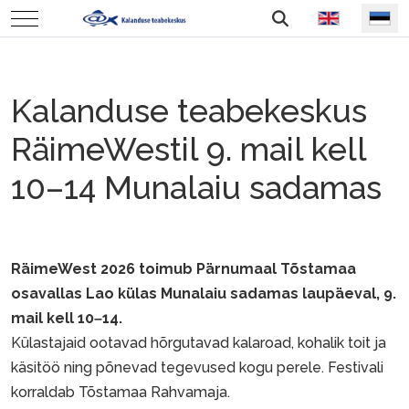
Vali keel
Mobile Menu Toggle
Kalanduse teabekeskus
RäimeWestil 9. mail kell
10–14 Munalaiu sadamas
RäimeWest 2026 toimub Pärnumaal Tõstamaa
osavallas Lao külas Munalaiu sadamas laupäeval, 9.
mail kell 10
14.
–
Külastajaid ootavad hõrgutavad kalaroad, kohalik toit ja
käsitöö ning põnevad tegevused kogu perele. Festivali
korraldab
Tõstamaa Rahvamaja.