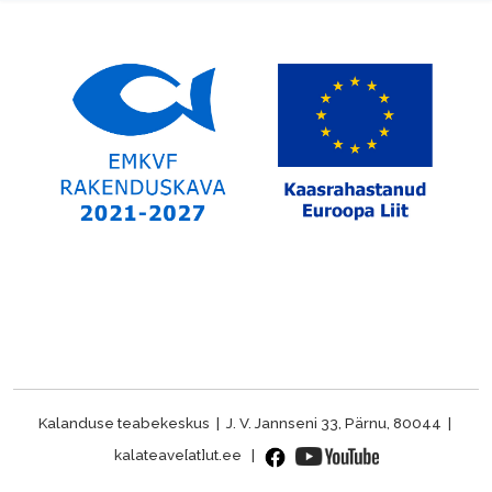
Kalanduse teabekeskus | J. V. Jannseni 33, Pärnu, 80044 |
kalateave[at]ut.ee |