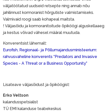
väljatöötatud uudseid retsepte ning annab nõu
jahilinnust kormoranist hõrgutiste valmistamiseks.
Valmivaid roogi saab kohapeal maitsta.
! Väljasõidu ja kormoranitoitude õpiköögi alguskellaaeg
ja kestus võivad vähesel määral muutuda.
Konverentsist lähemalt:
Eurofish, Regionaal- ja Põllumajandusministeerium:
rahvusvaheline konverents “Predators and Invasive
Species - A Threat or a Business Opportunity”
Lisateave väljasõidust ja õpiköögist:
Erko Veltson
kalandusspetsialist
TÜ EMI kalanduse teabekeskus