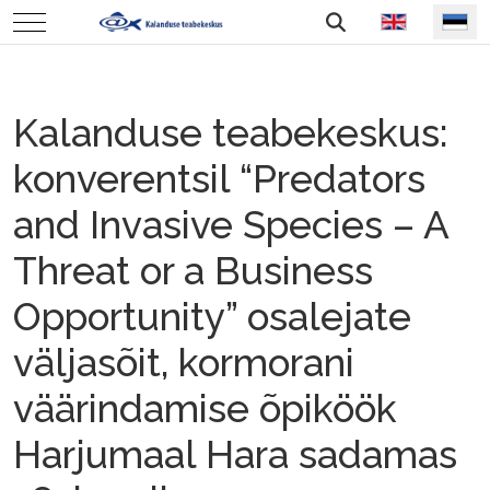
Vali keel
Mobile Menu Toggle
Kalanduse teabekeskus:
konverentsil “Predators
and Invasive Species – A
Threat or a Business
Opportunity” osalejate
väljasõit, kormorani
väärindamise õpiköök
Harjumaal Hara sadamas