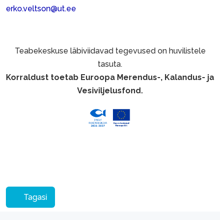
erko.veltson@ut.ee
Teabekeskuse läbiviidavad tegevused on huvilistele
tasuta.
Korraldust toetab Euroopa Merendus-, Kalandus- ja
Vesiviljelusfond.
Tagasi