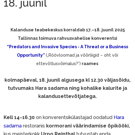
18. juunil
Kalanduse teabekeskus korraldab 17.–18. juunil 2025
Tallinnas toimuva rahvusvahelise konverentsi
“Predators and Invasive Species - A Threat or a Business
Opportunity”
(„Röövloomad ja võõrliigid – oht või
ettevõtlusvõimalus?”)
raames
kolmapäeval, 18. juunil algusega kl 12.30 väljasõidu,
tutvumaks Hara sadama ning kohalike kalurite ja
kalandusettevõtjatega.
Kell 14
16.30
on konverentsikülastajad oodatud
Hara
–
sadama
restoranis
kormorani väärindamise õpikööki,
kus meisterkokk
Urpo Reinthal
tutvustab enda