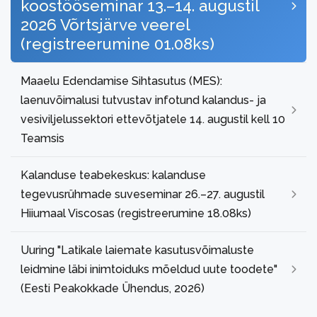
koostööseminar 13.–14. augustil
2026 Võrtsjärve veerel
(registreerumine 01.08ks)
Maaelu Edendamise Sihtasutus (MES):
laenuvõimalusi tutvustav infotund kalandus- ja
vesiviljelussektori ettevõtjatele 14. augustil kell 10
Teamsis
Kalanduse teabekeskus: kalanduse
tegevusrühmade suveseminar 26.–27. augustil
Hiiumaal Viscosas (registreerumine 18.08ks)
Uuring "Latikale laiemate kasutusvõimaluste
leidmine läbi inimtoiduks mõeldud uute toodete"
(Eesti Peakokkade Ühendus, 2026)