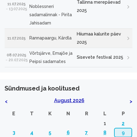
Tallinna merepäevad
11.07.2025
Noblessneri
13.07.2025
2025
sadamalinnak - Pirita
Jahisadam
Hiiumaa kalurite päev
Rannapaargu, Kärdla
11.07.2025
2025
Võrtsjärve, Emajõe ja
08.07.2025
Sisevete festival 2025
20.07.2025
Peipsi sadamates
Sündmused ja koolitused
August 2026
<
>
E
T
K
N
R
L
P
1
2
3
4
5
6
7
8
9