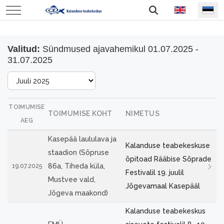
Vali keel
Mobile Menu Toggle
Valitud:
Sündmused ajavahemikul 01.07.2025 -
31.07.2025
TOIMUMISE
TOIMUMISE KOHT
NIMETUS
AEG
Kasepää laululava ja
Kalanduse teabekeskuse
staadion (Sõpruse
õpitoad Rääbise Sõprade
86a, Tiheda küla,
19.07.2025
Festivalil 19. juulil
Mustvee vald,
Jõgevamaal Kasepääl
Jõgeva maakond)
Kalanduse teabekeskus