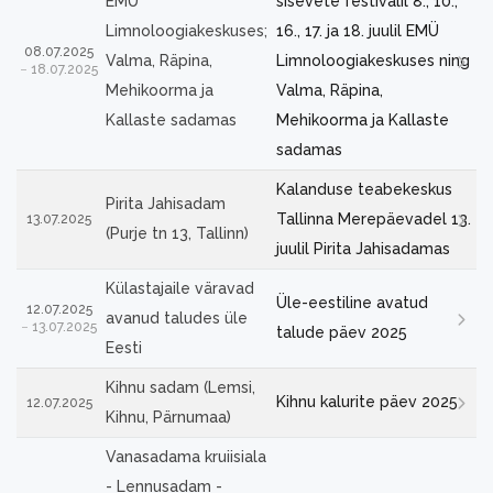
EMÜ
sisevete festivalil 8., 10.,
Limnoloogiakeskuses;
16., 17. ja 18. juulil EMÜ
08.07.2025
Valma, Räpina,
Limnoloogiakeskuses ning
18.07.2025
Mehikoorma ja
Valma, Räpina,
Kallaste sadamas
Mehikoorma ja Kallaste
sadamas
Kalanduse teabekeskus
Pirita Jahisadam
Tallinna Merepäevadel 13.
13.07.2025
(Purje tn 13, Tallinn)
juulil Pirita Jahisadamas
Külastajaile väravad
Üle-eestiline avatud
12.07.2025
avanud taludes üle
13.07.2025
talude päev 2025
Eesti
Kihnu sadam (Lemsi,
Kihnu kalurite päev 2025
12.07.2025
Kihnu, Pärnumaa)
Vanasadama kruiisiala
- Lennusadam -