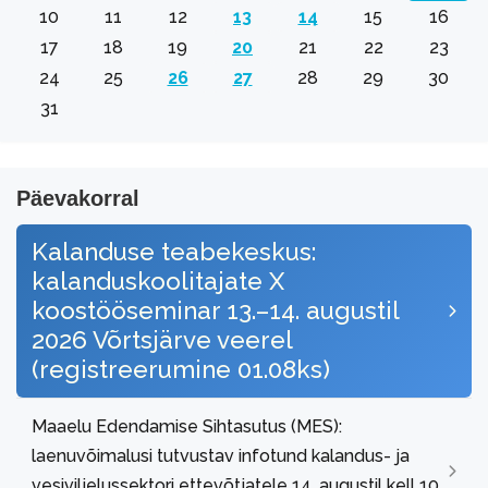
10
11
12
13
14
15
16
17
18
19
20
21
22
23
24
25
26
27
28
29
30
31
Päevakorral
Kalanduse teabekeskus:
kalanduskoolitajate X
koostööseminar 13.–14. augustil
2026 Võrtsjärve veerel
(registreerumine 01.08ks)
Maaelu Edendamise Sihtasutus (MES):
laenuvõimalusi tutvustav infotund kalandus- ja
vesiviljelussektori ettevõtjatele 14. augustil kell 10