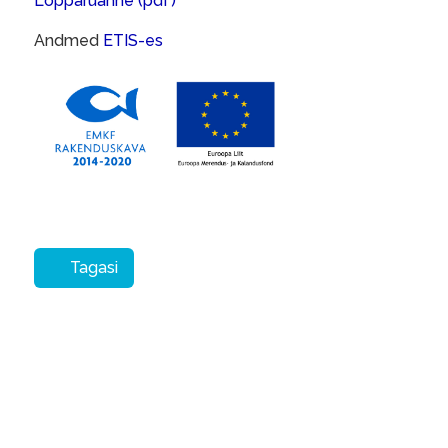
Lõpparuanne (pdf)
Andmed
ETIS-es
Tagasi