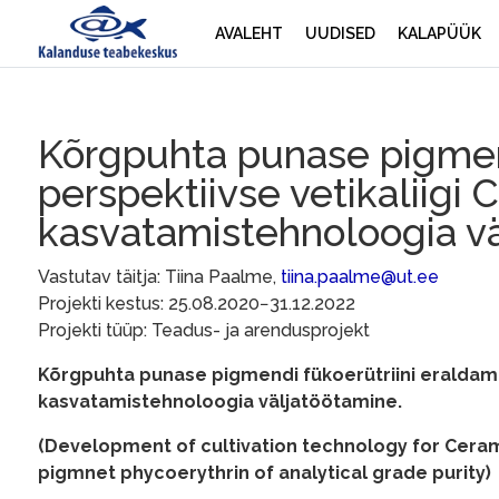
AVALEHT
UUDISED
KALAPÜÜK
Kõrgpuhta punase pigmend
perspektiivse vetikaliigi
kasvatamistehnoloogia v
Vastutav täitja: Tiina Paalme,
tiina.paalme@ut.ee
Projekti kestus: 25.08.2020−31.12.2022
Projekti tüüp: Teadus- ja arendusprojekt
Kõrgpuhta punase pigmendi fükoerütriini eraldamis
kasvatamistehnoloogia väljatöötamine.
(Development of cultivation technology for Ceram
pigmnet phycoerythrin of analytical grade purity)