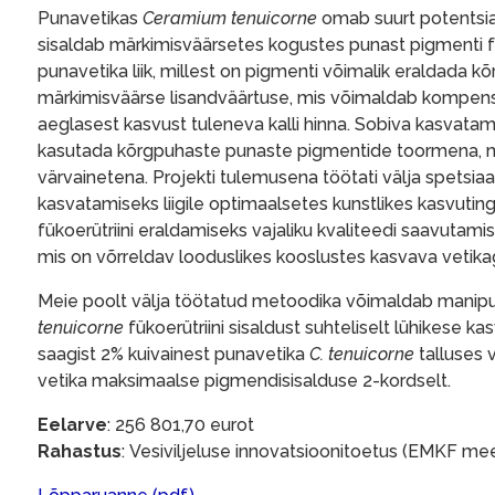
Punavetikas
Ceramium tenuicorne
omab suurt potentsiaal
sisaldab märkimisväärsetes kogustes punast pigmenti fü
punavetika liik, millest on pigmenti võimalik eraldada 
märkimisväärse lisandväärtuse, mis võimaldab kompensee
aeglasest kasvust tuleneva kalli hinna. Sobiva kasvat
kasutada kõrgpuhaste punaste pigmentide toormena, mis
värvainetena. Projekti tulemusena töötati välja spetsi
kasvatamiseks liigile optimaalsetes kunstlikes kasvuti
fükoerütriini eraldamiseks vajaliku kvaliteedi saavutamist
mis on võrreldav looduslikes kooslustes kasvava vetika
Meie poolt välja töötatud metoodika võimaldab manipu
tenuicorne
fükoerütriini sisaldust suhteliselt lühikese ka
saagist 2% kuivainest punavetika
C. tenuicorne
talluses 
vetika maksimaalse pigmendisisalduse 2-kordselt.
Eelarve
: 256 801,70 eurot
Rahastus
: Vesiviljeluse innovatsioonitoetus (EMKF me