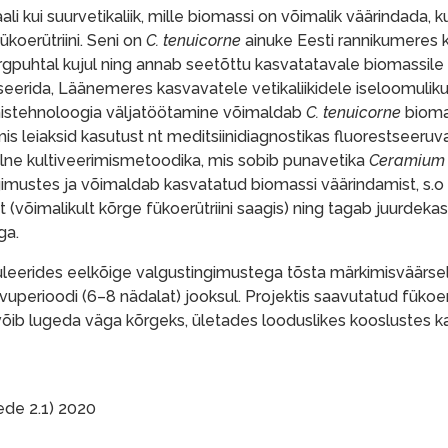
i kui suurvetikaliik, mille biomassi on võimalik väärindada, 
koerütriini. Seni on
C. tenuicorne
ainuke Eesti rannikumeres 
kõrgpuhtal kujul ning annab seetõttu kasvatatavale biomassile
rida, Läänemeres kasvavatele vetikaliikidele iseloomuliku,
amistehnoloogia väljatöötamine võimaldab
C. tenuicorne
bioma
 leiaksid kasutust nt meditsiinidiagnostikas fluorestseeruv
aalne kultiveerimismetoodika, mis sobib punavetika
Ceramium 
ngimustes ja võimaldab kasvatatud biomassi väärindamist, s.
 (võimalikult kõrge fükoerütriini saagis) ning tagab juurdekasv
ga.
leerides eelkõige valgustingimustega tõsta märkimisväärse
svuperioodi (6–8 nädalat) jooksul. Projektis saavutatud fükoerü
võib lugeda väga kõrgeks, ületades looduslikes kooslustes 
ede 2.1) 2020