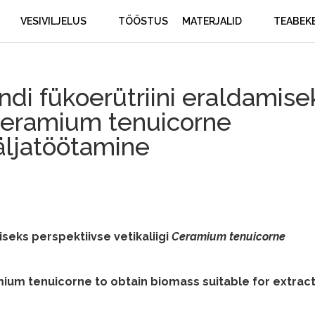
VESIVILJELUS
TÖÖSTUS
MATERJALID
TEABEK
i fükoerütriini eraldamise
 Ceramium tenuicorne
äljatöötamine
eks perspektiivse vetikaliigi
Ceramium tenuicorne
ium tenuicorne to obtain biomass suitable for extract