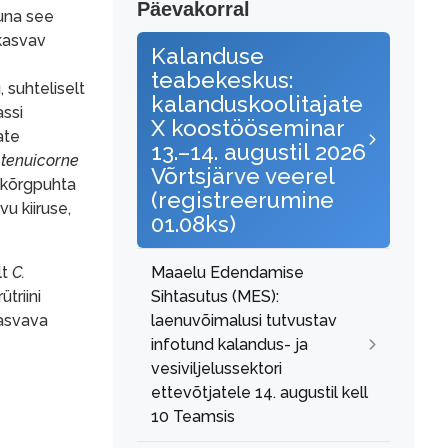
Päevakorral
kuna see
kasvav
Kalanduse
teabekeskus:
 suhteliselt
kalanduskoolitajate
ssi
X koostööseminar
ate
13.–14. augustil 2026
tenuicorne
Võrtsjärve veerel
o kõrgpuhta
(registreerumine
u kiiruse,
01.08ks)
Maaelu Edendamise
lt
C.
Sihtasutus (MES):
triini
laenuvõimalusi tutvustav
kasvava
infotund kalandus- ja
vesiviljelussektori
ettevõtjatele 14. augustil kell
10 Teamsis