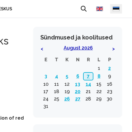
Vali keel
ESKUS
Sündmused ja koolitused
ks
August 2026
<
>
E
T
K
N
R
L
P
1
2
3
4
5
6
7
8
9
10
11
12
13
14
15
16
17
18
19
20
21
22
23
24
25
26
27
28
29
30
31
ion of red