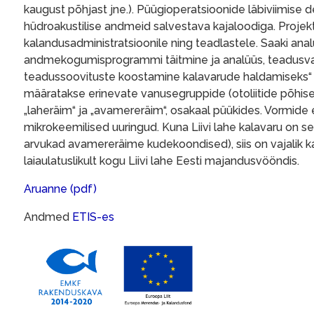
kaugust põhjast jne.). Püügioperatsioonide läbiviimise
hüdroakustilise andmeid salvestava kajaloodiga. Projekt
kalandusadministratsioonile ning teadlastele. Saaki anal
andmekogumisprogrammi täitmine ja analüüs, teadusvaatl
teadussoovituste koostamine kalavarude haldamiseks“ 
määratakse erinevate vanusegruppide (otoliitide põhis
„laheräim“ ja „avamereräim“, osakaal püükides. Vormide 
mikrokeemilised uuringud. Kuna Liivi lahe kalavaru on se
arvukad avamereräime kudekoondised), siis on vajalik k
laiaulatuslikult kogu Liivi lahe Eesti majandusvööndis.
Aruanne (pdf)
Andmed
ETIS-es