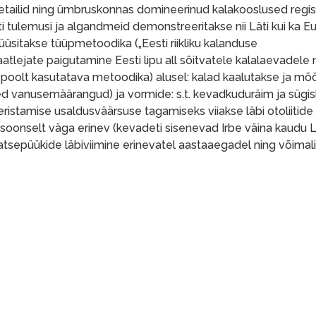
 detailid ning ümbruskonnas domineerinud kalakooslused regis
i tulemusi ja algandmeid demonstreeritakse nii Läti kui ka E
üüsitakse tüüpmetoodika („Eesti riikliku kalanduse
ejate paigutamine Eesti lipu all sõitvatele kalalaevadele 
poolt kasutatava metoodika) alusel: kalad kaalutakse ja mõ
ed vanusemäärangud) ja vormide: s.t. kevadkuduräim ja sügi
eristamise usaldusväärsuse tagamiseks viiakse läbi otoliitide
soonselt väga erinev (kevadeti sisenevad Irbe väina kaudu Li
atsepüükide läbiviimine erinevatel aastaaegadel ning võimali