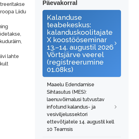
Päevakorral
treeritakse
uroopa Liidu
Kalanduse
teabekeskus:
ning
kalanduskoolitajate
õdetakse,
X koostööseminar
skuduräim,
13.–14. augustil 2026
Võrtsjärve veerel
ivi lahte
(registreerumine
kult
01.08ks)
Maaelu Edendamise
Sihtasutus (MES):
laenuvõimalusi tutvustav
infotund kalandus- ja
vesiviljelussektori
ettevõtjatele 14. augustil kell
10 Teamsis