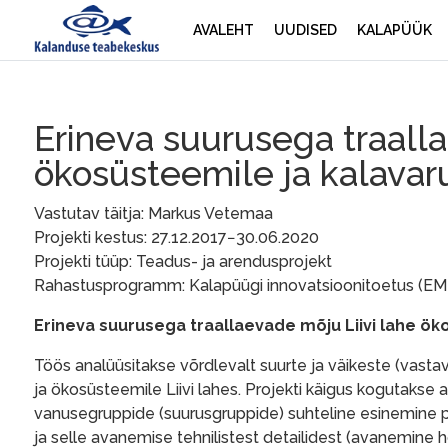
AVALEHT
UUDISED
KALAPÜÜK
Erineva suurusega traalla
ökosüsteemile ja kalavar
Vastutav täitja: Markus Vetemaa
Projekti kestus: 27.12.2017−30.06.2020
Projekti tüüp: Teadus- ja arendusprojekt
Rahastusprogramm: Kalapüügi innovatsioonitoetus (E
Erineva suurusega traallaevade mõju Liivi lahe ök
Töös analüüsitakse võrdlevalt suurte ja väikeste (vasta
ja ökosüsteemile Liivi lahes. Projekti käigus kogutaks
vanusegruppide (suurusgruppide) suhteline esinemine pü
ja selle avanemise tehnilistest detailidest (avanemine h