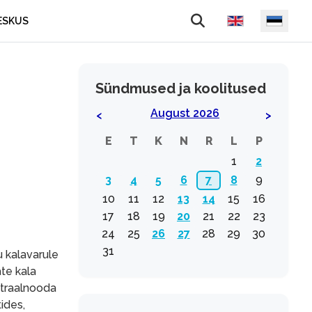
Vali keel
ESKUS
Sündmused ja koolitused
August 2026
<
>
E
T
K
N
R
L
P
1
2
3
4
5
6
7
8
9
10
11
12
13
14
15
16
17
18
19
20
21
22
23
24
25
26
27
28
29
30
31
u kalavarule
te kala
 traalnooda
ides,