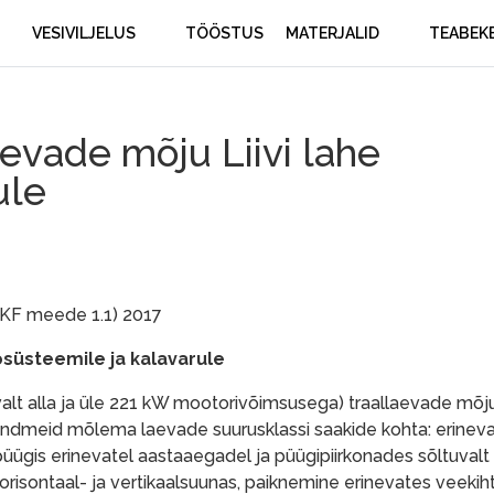
VESIVILJELUS
TÖÖSTUS
MATERJALID
TEABEK
evade mõju Liivi lahe
ule
MKF meede 1.1) 2017
osüsteemile ja kalavarule
valt alla ja üle 221 kW mootorivõimsusega) traallaevade mõj
e andmeid mõlema laevade suurusklassi saakide kohta: erineva
ügis erinevatel aastaaegadel ja püügipiirkonades sõltuvalt
orisontaal- ja vertikaalsuunas, paiknemine erinevates veekiht