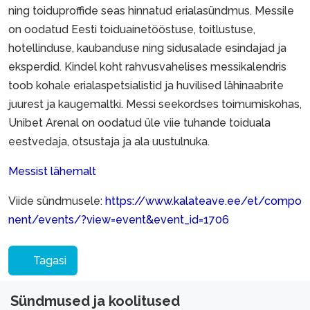
ning toiduproffide seas hinnatud erialasündmus. Messile
on oodatud Eesti toiduainetööstuse, toitlustuse,
hotellinduse, kaubanduse ning sidusalade esindajad ja
eksperdid. Kindel koht rahvusvahelises messikalendris
toob kohale erialaspetsialistid ja huvilised lähinaabrite
juurest ja kaugemaltki. Messi seekordses toimumiskohas,
Unibet Arenal on oodatud üle viie tuhande toiduala
eestvedaja, otsustaja ja ala uustulnuka.
Messist lähemalt
Viide sündmusele:
https://www.kalateave.ee/et/compo
nent/events/?view=event&event_id=1706
Tagasi
Sündmused ja koolitused