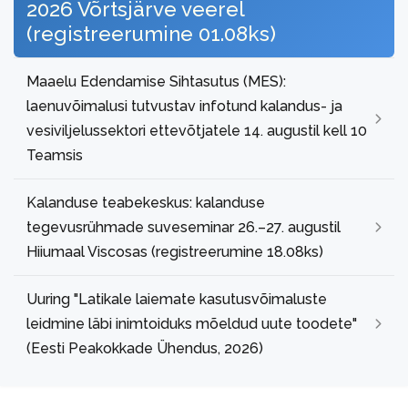
2026 Võrtsjärve veerel
(registreerumine 01.08ks)
Maaelu Edendamise Sihtasutus (MES):
laenuvõimalusi tutvustav infotund kalandus- ja
vesiviljelussektori ettevõtjatele 14. augustil kell 10
Teamsis
Kalanduse teabekeskus: kalanduse
tegevusrühmade suveseminar 26.–27. augustil
Hiiumaal Viscosas (registreerumine 18.08ks)
Uuring "Latikale laiemate kasutusvõimaluste
leidmine läbi inimtoiduks mõeldud uute toodete"
(Eesti Peakokkade Ühendus, 2026)