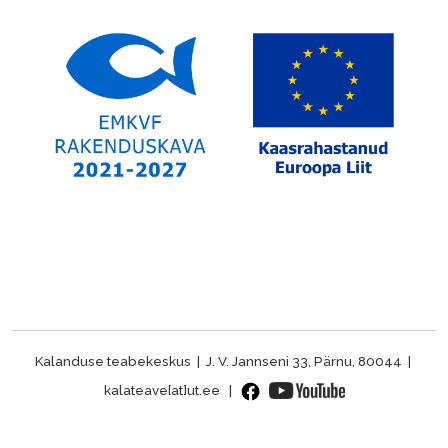
Kalanduse teabekeskus | J. V. Jannseni 33, Pärnu, 80044 |
kalateave[at]ut.ee |