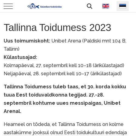
Vali keel
Mobile Menu Toggle
Tallinna Toidumess 2023
Uus toimumiskoht:
Unibet Arena (Paldiski mnt 104 B,
Tallinn)
Külastusajad:
Kolmapäeval, 27. septembril kell 10–18 (ärikülastajad)
Neljapäeval, 28. septembril kell 10–17 (ärikülastajad)
Tallinna Toidumess tuleb taas, et 30. korda kokku
tuua Eest toiduvaldkonna tegijad. 27.-28.
septembril kohtume uues messipaigas, Unibet
Arenal.
Heameel on tõdeda, et Tallinna Toidumess on kolme
aastakümne jooksul olnud Eesti toidukultuuri edendaja