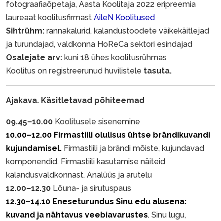
fotograafiaõpetaja, Aasta Koolitaja 2022 eripreemia
laureaat koolitusfirmast
AileN Koolitused
Sihtrühm:
rannakalurid, kalandustoodete väikekäitlejad
ja turundajad, valdkonna HoReCa sektori esindajad
Osalejate arv:
kuni 18 ühes koolitusrühmas
Koolitus on registreerunud huvilistele
tasuta.
Ajakava. Käsitletavad põhiteemad
09.45–10.00
Koolitusele sisenemine
10.00–12.00
Firmastiili olulisus ühtse brändikuvandi
kujundamisel.
Firmastiili ja brändi mõiste, kujundavad
komponendid. Firmastiili kasutamise näiteid
kalandusvaldkonnast. Analüüs ja arutelu
12.00–12.30
Lõuna- ja sirutuspaus
12.30–14.10
Eneseturundus Sinu edu alusena:
kuvand ja nähtavus veebiavarustes
.
Sinu lugu,