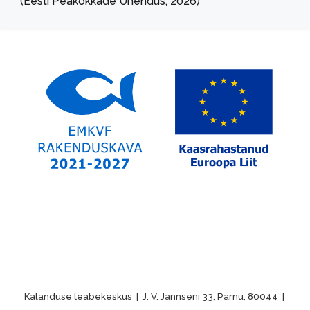
(Eesti Peakokkade Ühendus, 2026)
Kalanduse teabekeskus | J. V. Jannseni 33, Pärnu, 80044 |