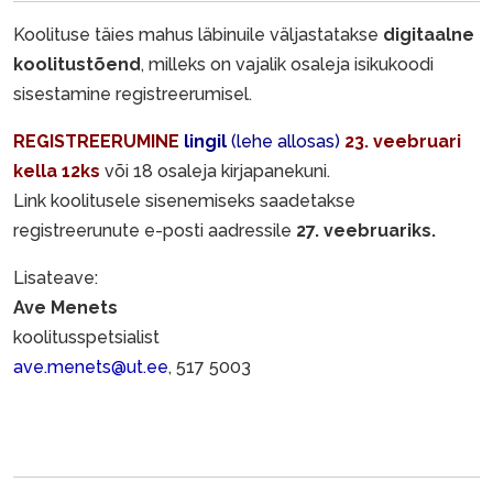
Koolituse täies mahus läbinuile väljastatakse
digitaalne
koolitustõend
, milleks on vajalik osaleja isikukoodi
sisestamine registreerumisel.
REGISTREERUMINE
lingil
(lehe allosas)
23. veebruari
kella 12ks
või 18 osaleja kirjapanekuni.
Link koolitusele sisenemiseks saadetakse
registreerunute e-posti aadressile
27. veebruariks.
Lisateave:
Ave Menets
koolitusspetsialist
ave.menets@ut.ee
, 517 5003