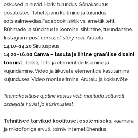
oskused ja huvid. Hariv turundus. Sõnakasutus
postitustes. Tähelepanu köitmine ja turundus
sotsiaalmeedias.Facebook: isiklik vs. ametlik leht.
Rühmade ja sündmuste loomine, sihtimine, turundamine.
Instagram:
post, carousel, story, reel.
Arutelu
14.10–14.20
Sirutuspaus
14.20–16.0
0
Canva – tasuta ja lihtne graafilise disaini
tööriist.
Teksti, foto ja elementide lisamine ja
kujundamine. Video ja liikuvate elementide kasutamine
kujunduses. Video monteerimine. Arutelu ja kokkuvõte
Teemakäsitluse ajaline kestus võib muutuda sõltuvalt
osalejate huvist ja küsimustest.
Tehnilised tarvikud koolitusel osalemiseks:
kaamera
ja mikrofoniga arvuti, toimiv internetiühendus