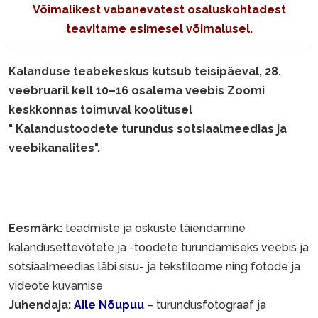
Võimalikest vabanevatest osaluskohtadest
teavitame esimesel võimalusel.
Kalanduse teabekeskus kutsub teisipäeval, 28.
veebruaril kell 10–16 osalema veebis Zoomi
keskkonnas toimuval koolitusel
" Kalandustoodete turundus sotsiaalmeedias ja
veebikanalites".
Eesmärk:
teadmiste ja oskuste täiendamine
kalandusettevõtete ja -toodete turundamiseks veebis ja
sotsiaalmeedias läbi sisu- ja tekstiloome ning fotode ja
videote kuvamise
Juhendaja:
Aile Nõupuu
– turundusfotograaf ja