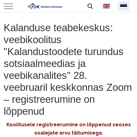
Vali keel
Mobile Menu Toggle
Kalanduse teabekeskus:
veebikoolitus
"Kalandustoodete turundus
sotsiaalmeedias ja
veebikanalites" 28.
veebruaril keskkonnas Zoom
– registreerumine on
lõppenud
Koolitusele registreerumine on lõppenud seoses
osalejate arvu täitumisega.