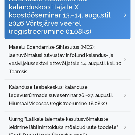
kalanduskoolitajate X
koostööseminar 13.–14. augustil
2026 Võrtsjärve veerel
(registreerumine 01.08ks)
Maaelu Edendamise Sihtasutus (MES):
laenuvõimalusi tutvustav infotund kalandus- ja
vesiviljelussektori ettevõtjatele 14. augustil kell 10
Teamsis
Kalanduse teabekeskus: kalanduse
tegevusrühmade suveseminar 26.–27. augustil
Hiiumaal Viscosas (registreerumine 18.08ks)
Uuring "Latikale laiemate kasutusvõimaluste
leidmine läbi inimtoiduks mõeldud uute toodete"