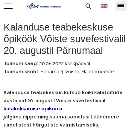
Vali keel
Mobile Menu Toggle
Kalanduse teabekeskuse
õpiköök Võiste suvefestivalil
20. augustil Pärnumaal
Toimumisaeg:
20.08.2022 keskpäeval
Toimumiskoht:
Sadama 4, Võiste, Häädemeeste
Kalanduse teabekeskus kutsub kõiki kalatoitude
austajaid 20. augustil Võiste suvefestivalil
kalakokkamise õpikööki
jälgima nippe ning saama soovitusi Läänemere
uimelistest hõrgutiste valmistamiseks.