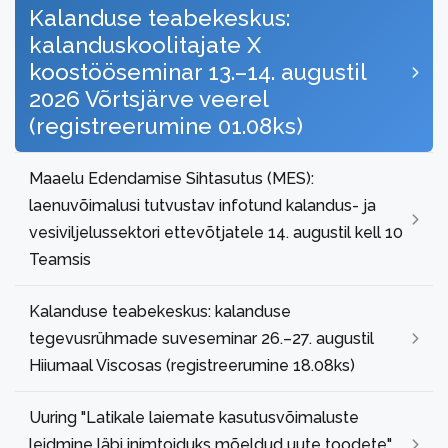
Kalanduse teabekeskus:
kalanduskoolitajate X
koostööseminar 13.–14. augustil
2026 Võrtsjärve veerel
(registreerumine 01.08ks)
Maaelu Edendamise Sihtasutus (MES):
laenuvõimalusi tutvustav infotund kalandus- ja
vesiviljelussektori ettevõtjatele 14. augustil kell 10
Teamsis
Kalanduse teabekeskus: kalanduse
tegevusrühmade suveseminar 26.–27. augustil
Hiiumaal Viscosas (registreerumine 18.08ks)
Uuring "Latikale laiemate kasutusvõimaluste
leidmine läbi inimtoiduks mõeldud uute toodete"