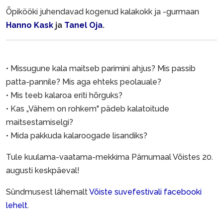
Õpikööki juhendavad kogenud kalakokk ja -gurmaan
Hanno Kask
ja
Tanel Oja
.
• Missugune kala maitseb parimini ahjus? Mis passib
patta-pannile? Mis aga ehteks peolauale?
• Mis teeb kalaroa eriti hõrguks?
• Kas „Vähem on rohkem" pädeb kalatoitude
maitsestamiselgi?
• Mida pakkuda kalaroogade lisandiks?
Tule kuulama-vaatama-mekkima Pärnumaal Võistes 20.
augusti keskpäeval!
Sündmusest lähemalt
Võiste suvefestivali facebooki
lehelt
.