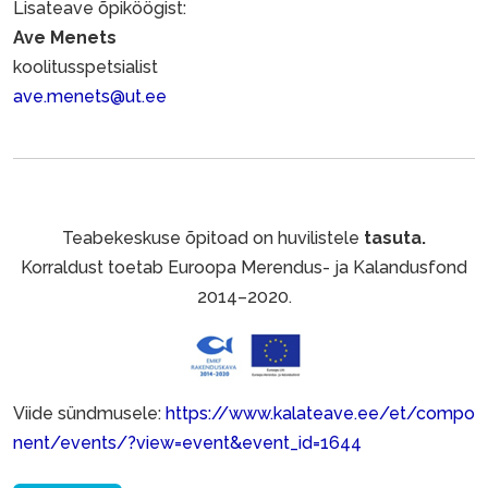
Lisateave õpiköögist:
Ave Menets
koolitusspetsialist
ave.menets@ut.ee
Teabekeskuse õpitoad on huvilistele
tasuta.
Korraldust toetab Euroopa Merendus- ja Kalandusfond
2014–2020.
Viide sündmusele:
https://www.kalateave.ee/et/compo
nent/events/?view=event&event_id=1644