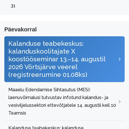
31
Päevakorral
Kalanduse teabekeskus:
kalanduskoolitajate X
koostööseminar 13.–14. augustil
2026 Võrtsjärve veerel
(registreerumine 01.08ks)
Maaelu Edendamise Sihtasutus (MES):
laenuvõimalusi tutvustav infotund kalandus- ja
vesiviljelussektori ettevõtjatele 14. augustil kell 10
Teamsis
Kalanduse teabekeskus: kalanduse