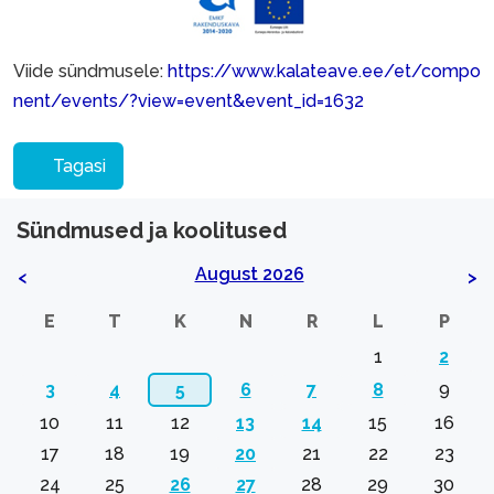
Viide sündmusele:
https://www.kalateave.ee/et/compo
nent/events/?view=event&event_id=1632
Tagasi
Sündmused ja koolitused
August 2026
<
>
E
T
K
N
R
L
P
1
2
3
4
5
6
7
8
9
10
11
12
13
14
15
16
17
18
19
20
21
22
23
24
25
26
27
28
29
30