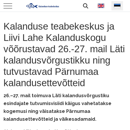
Vali keel
Mobile Menu Toggle
Kalanduse teabekeskus ja
Liivi Lahe Kalanduskogu
võõrustavad 26.-27. mail Läti
kalandusvõrgustikku ning
tutvustavad Pärnumaa
kalandusettevõtteid
26.–27. mail toimuva Läti kalandusvõrgustiku
esindajate tutvumisvisiidi käigus vahetatakse
kogemusi ning väisatakse Pärnumaa
kalandusettevõtteid ja väikesadamaid.