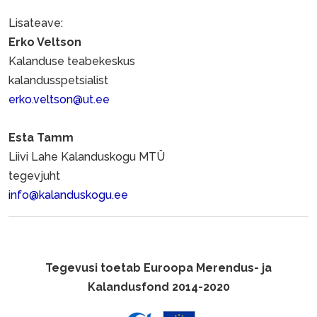
Lisateave:
Erko Veltson
Kalanduse teabekeskus
kalandusspetsialist
erko.veltson@ut.ee
Esta Tamm
Liivi Lahe Kalanduskogu MTÜ
tegevjuht
info@kalanduskogu.ee
Tegevusi toetab Euroopa Merendus- ja
Kalandusfond 2014-2020