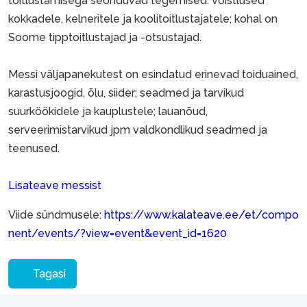
toitlustamisega seonduvad tegemised: võistlused
kokkadele, kelneritele ja koolitoitlustajatele; kohal on
Soome tipptoitlustajad ja -otsustajad.
Messi väljapanekutest on esindatud erinevad toiduained,
karastusjoogid, õlu, siider; seadmed ja tarvikud
suurköökidele ja kauplustele; lauanõud,
serveerimistarvikud jpm valdkondlikud seadmed ja
teenused.
Lisateave messist
Viide sündmusele:
https://www.kalateave.ee/et/compo
nent/events/?view=event&event_id=1620
Tagasi