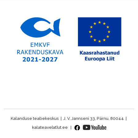
Kalanduse teabekeskus | J. V. Jannseni 33, Pärnu, 80044 |
kalateave[at]ut.ee |