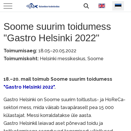
Vali keel
Mobile Menu Toggle
Soome suurim toidumess
"Gastro Helsinki 2022"
Toimumisaeg:
18.05–20.05.2022
Toimumiskoht:
Helsinki messikeskus, Soome
18.–20. mail toimub Soome suurim toidumess
"Gastro Helsinki 2022"
.
Gastro Helsinki on Soome suurim toitlustus- ja HoReCa-
sektori mess, mida väisab tavapäraselt pea 15 000
külastajat. Messi korraldatakse üle aasta.
Gastro Helsinkil leiavad aset põnevad toidu ja