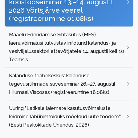
koostööseminar 13.–14. augustil
2026 Võrtsjärve veerel
(registreerumine 01.08ks)
Maaelu Edendamise Sihtasutus (MES):
laenuvõimalusi tutvustav infotund kalandus- ja
vesiviljelussektori ettevõtjatele 14. augustil kell 10
Teamsis
Kalanduse teabekeskus: kalanduse
tegevusrühmade suveseminar 26.–27. augustil
Hiiumaal Viscosas (registreerumine 18.08ks)
Uuring "Latikale laiemate kasutusvõimaluste
leidmine läbi inimtoiduks mõeldud uute toodete"
(Eesti Peakokkade Ühendus, 2026)