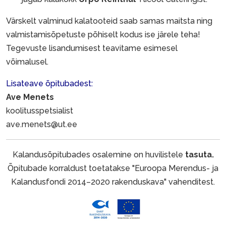
Värskelt valminud kalatooteid saab samas maitsta ning
valmistamisõpetuste põhiselt kodus ise järele teha!
Tegevuste lisandumisest teavitame esimesel
võimalusel.
Lisateave õpitubadest:
Ave Menets
koolitusspetsialist
ave.menets@ut.ee
Kalandusõpitubades osalemine on huvilistele
tasuta.
Õpitubade korraldust toetatakse "Euroopa Merendus- ja
Kalandusfondi 2014–2020 rakenduskava" vahenditest.