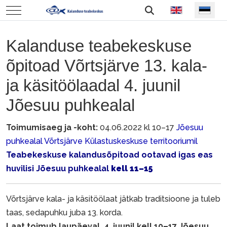
Vali keel
Mobile Menu Toggle
Kalanduse teabekeskuse
õpitoad Võrtsjärve 13. kala-
ja käsitöölaadal 4. juunil
Jõesuu puhkealal
Toimumisaeg ja -koht:
04.06.2022 kl 10–17
Jõesuu
puhkealal Võrtsjärve Külastuskeskuse territooriumil
Teabekeskuse kalandusõpitoad ootavad igas eas
huvilisi Jõesuu puhkealal
kell 11–15
Võrtsjärve kala- ja käsitöölaat jätkab traditsioone ja tuleb
taas, sedapuhku juba 13. korda.
Laat toimub laupäeval, 4. juunil kell 10–17 Jõesuu