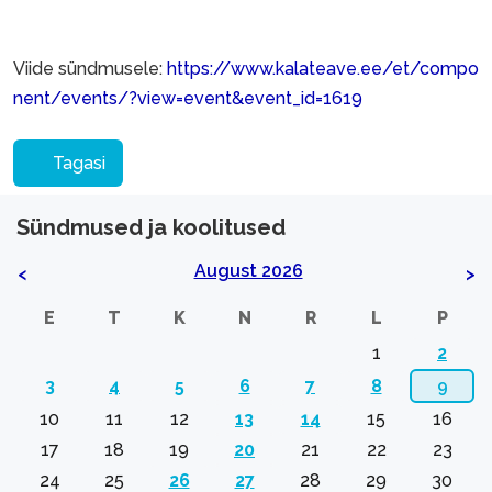
Viide sündmusele:
https://www.kalateave.ee/et/compo
nent/events/?view=event&event_id=1619
Tagasi
Sündmused ja koolitused
August 2026
<
>
E
T
K
N
R
L
P
1
2
3
4
5
6
7
8
9
10
11
12
13
14
15
16
17
18
19
20
21
22
23
24
25
26
27
28
29
30