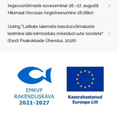
tegevusrühmade suveseminar 26.–27. augustil
Hiiumaal Viscosas (registreerumine 18.08ks)
Uuring "Latikale laiemate kasutusvõimaluste
leidmine läbi inimtoiduks mõeldud uute toodete"
(Eesti Peakokkade Ühendus, 2026)