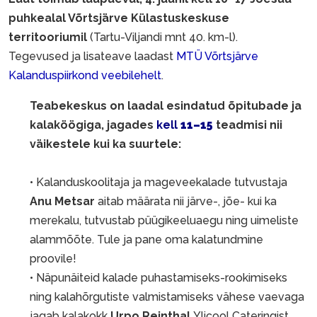
puhkealal Võrtsjärve Külastuskeskuse
territooriumil
(Tartu-Viljandi mnt 40. km-l).
Tegevused ja lisateave laadast
MTÜ Võrtsjärve
Kalanduspiirkond veebilehelt
.
Teabekeskus on laadal esindatud õpitubade ja
kalaköögiga, jagades
kell
11–15
teadmisi nii
väikestele kui ka suurtele:
• Kalanduskoolitaja ja mageveekalade tutvustaja
Anu Metsar
aitab määrata nii järve-, jõe- kui ka
merekalu, tutvustab püügikeeluaegu ning uimeliste
alammõõte. Tule ja pane oma kalatundmine
proovile!
• Näpunäiteid kalade puhastamiseks-rookimiseks
ning kalahõrgutiste valmistamiseks vähese vaevaga
jagab kalakokk
Urpo Reinthal
Ylicool Cateringist.