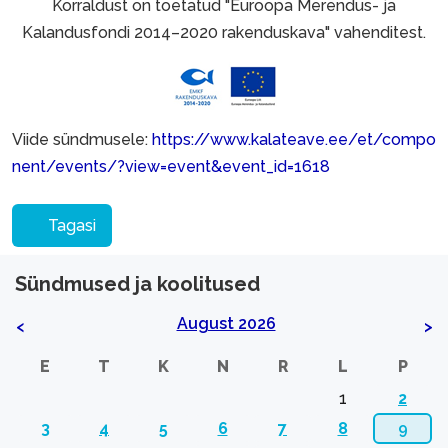
Korraldust on toetatud "Euroopa Merendus- ja
Kalandusfondi 2014–2020 rakenduskava" vahenditest.
Viide sündmusele:
https://www.kalateave.ee/et/compo
nent/events/?view=event&event_id=1618
Tagasi
Sündmused ja koolitused
August 2026
<
>
E
T
K
N
R
L
P
1
2
3
4
5
6
7
8
9