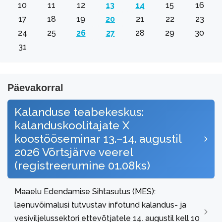
10
11
12
13
14
15
16
17
18
19
20
21
22
23
24
25
26
27
28
29
30
31
Päevakorral
Kalanduse teabekeskus:
kalanduskoolitajate X
koostööseminar 13.–14. augustil
2026 Võrtsjärve veerel
(registreerumine 01.08ks)
Maaelu Edendamise Sihtasutus (MES):
laenuvõimalusi tutvustav infotund kalandus- ja
vesiviljelussektori ettevõtjatele 14. augustil kell 10