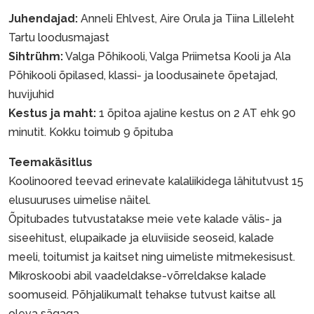
Juhendajad:
Anneli Ehlvest, Aire Orula ja Tiina Lilleleht
Tartu loodusmajast
Sihtrühm:
Valga Põhikooli, Valga Priimetsa Kooli ja Ala
Põhikooli õpilased, klassi- ja loodusainete õpetajad,
huvijuhid
Kestus ja maht:
1 õpitoa ajaline kestus on 2 AT ehk 90
minutit. Kokku toimub 9 õpituba
Teemakäsitlus
Koolinoored teevad erinevate kalaliikidega lähitutvust 15
elusuuruses uimelise näitel.
Õpitubades tutvustatakse meie vete kalade välis- ja
siseehitust, elupaikade ja eluviiside seoseid, kalade
meeli, toitumist ja kaitset ning uimeliste mitmekesisust.
Mikroskoobi abil vaadeldakse-võrreldakse kalade
soomuseid. Põhjalikumalt tehakse tutvust kaitse all
oleva sägaga.