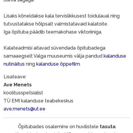
Lisaks kõneldakse kala tervislikkusest toidulaual ning
tutvustatakse hõlpsalt valmistatavaid kalatoite.
Iga õpituba päädib teemakohase viktoriiniga.
Kalateadmisi aitavad süvendada õpitubadega
samaaegselt Valga muuseumis välja pandud
kalanduse
nutinäitus
ning
kalanduse õppefilm
.
Lisateave:
Ave Menets
koolitusspetsialist
TÜ EMI kalanduse teabekeskus
ave.menets@ut.ee
Õpitubades osalemine on huvilistele
tasuta
.