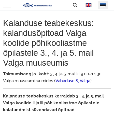
Vali keel
Mobile Menu Toggle
Kalanduse teabekeskus:
kalandusõpitoad Valga
koolide põhikooliastme
õpilastele 3., 4. ja 5. mail
Valga muuseumis
Toimumisaeg ja -koht:
3., 4. ja 5. mail kl 9.00–14.30
Valga muuseumi ruumides (
Vabaduse 8, Valga
)
Kalanduse teabekeskus korraldab 3., 4. ja 5. mail
Valga koolide II ja III põhikooliastme õpilastele
kalatundmist süvendavad õpitoad.