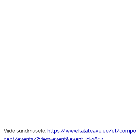
Viide sündmusele:
https://www.kalateave.ee/et/compo
nent/events/?view=event&event_id=1607