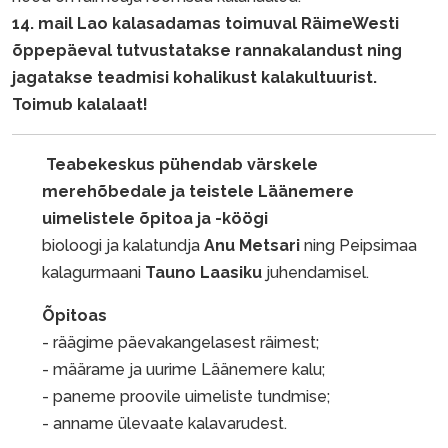
14. mail Lao kalasadamas toimuval RäimeWesti
õppepäeval tutvustatakse rannakalandust ning
jagatakse teadmisi kohalikust kalakultuurist.
Toimub kalalaat!
Teabekeskus pühendab värskele
merehõbedale ja teistele Läänemere
uimelistele õpitoa ja -köögi
bioloogi ja kalatundja
Anu Metsari
ning Peipsimaa
kalagurmaani
Tauno Laasiku
juhendamisel.
Õpitoas
- räägime päevakangelasest räimest;
- määrame ja uurime Läänemere kalu;
- paneme proovile uimeliste tundmise;
- anname ülevaate kalavarudest.