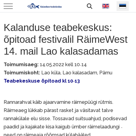
Vali keel
Mobile Menu Toggle
Kalanduse teabekeskus:
õpitoad festivalil RäimeWest
14. mail Lao kalasadamas
Toimumisaeg:
14.05.2022 kell 10
14
–
Toimumiskoht:
Lao küla, Lao kalasadam, Pärnu
Teabekeskuse õpitoad kl 10
13
–
Rannarahval käib ajaarvamine räimepüügi rütmis.
Räimeaeg lükkab pärast rasket ja väsitavat talve
rannakülale elu sisse. Tossavad suitsuahjud, podisevad
paadid ja kajakate kisa kaigub ümber räimelaadungi
–
need on räimeaja rõõmsad külahääled.