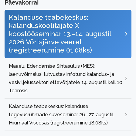
Päevakorral
Kalanduse teabekeskus:
kalanduskoolitajate X
koostööseminar 13.–14. augustil
2026 Võrtsjärve veerel
(registreerumine 01.08ks)
Maaelu Edendamise Sihtasutus (MES):
laenuvõimalusi tutvustav infotund kalandus- ja
vesiviljelussektori ettevõtjatele 14. augustil kell 10
Teamsis
Kalanduse teabekeskus: kalanduse
tegevusrühmade suveseminar 26.–27. augustil
Hiiumaal Viscosas (registreerumine 18.08ks)