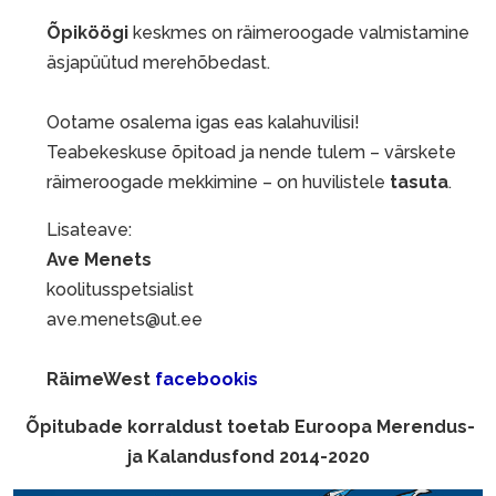
Õpiköögi
keskmes on räimeroogade valmistamine
äsjapüütud merehõbedast.
Ootame osalema igas eas kalahuvilisi!
Teabekeskuse õpitoad ja nende tulem – värskete
räimeroogade mekkimine – on huvilistele
tasuta
.
Lisateave:
Ave Menets
koolitusspetsialist
ave.menets@ut.ee
RäimeWest
facebookis
Õpitubade korraldust toetab Euroopa Merendus-
ja Kalandusfond 2014-2020