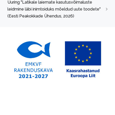
Uuring "Latikale laiemate kasutusvõimaluste
leidmine läbi inimtoiduks mõeldud uute toodete"
(Eesti Peakokkade Ühendus, 2026)