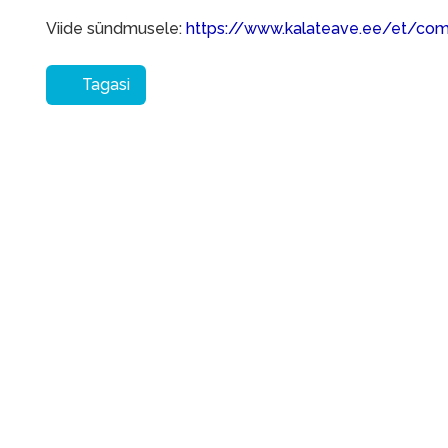
Viide sündmusele:
https://www.kalateave.ee/et/co
Tagasi