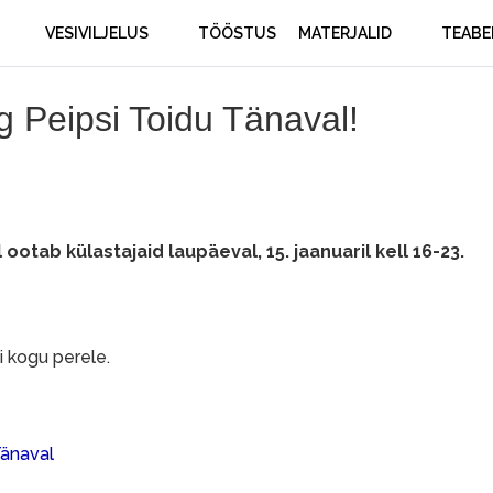
VESIVILJELUS
TÖÖSTUS
MATERJALID
TEABE
Peipsi Toidu Tänaval!
 ootab külastajaid
laupäeval, 15. jaanuaril kell 16-23.
 kogu perele.
Tänaval