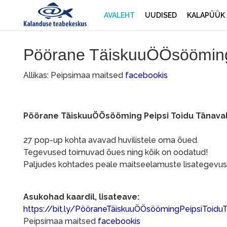
AVALEHT
UUDISED
KALAPÜÜK
Pöörane TäiskuuÖÖsööming 
Allikas: Peipsimaa maitsed
facebookis
Pöörane TäiskuuÖÖsööming Peipsi Toidu Tänaval
27 pop-up kohta avavad huvilistele oma õued.
Tegevused toimuvad õues ning kõik on oodatud!
Paljudes kohtades peale maitseelamuste lisategevusi
Asukohad kaardil, lisateave:
https://bit.ly/PööraneTäiskuuÖÖsöömingPeipsiToidu
Peipsimaa maitsed
facebookis