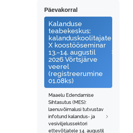
Päevakorral
Kalanduse
teabekeskus:
kalanduskoolitajate
X koostööseminar
13.–14. augustil
2026 Võrtsjärve
veerel
(registreerumine
01.08ks)
Maaelu Edendamise
Sihtasutus (MES):
laenuvõimalusi tutvustav
infotund kalandus- ja
vesiviljelussektori
ettevõtjatele 14. augustil