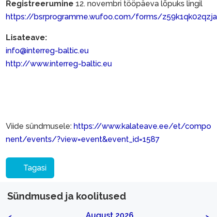
Registreerumine
12. novembri tööpäeva lõpuks lingil
https://bsrprogramme.wufoo.com/forms/z59k1qk02qzj
Lisateave:
info@interreg-baltic.eu
http://www.interreg-baltic.eu
Viide sündmusele:
https://www.kalateave.ee/et/compo
nent/events/?view=event&event_id=1587
Tagasi
Sündmused ja koolitused
August 2026
<
>