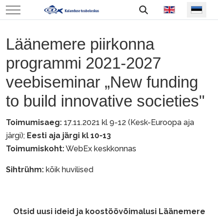
Vali keel
Mobile Menu Toggle
Läänemere piirkonna
programmi 2021-2027
veebiseminar „New funding
to build innovative societies"
Toimumisaeg:
17.11.2021 kl 9-12 (Kesk-Euroopa aja
järgi);
Eesti aja järgi kl 10-13
Toimumiskoht:
WebEx keskkonnas
Sihtrühm:
kõik huvilised
Otsid uusi ideid ja koostöövõimalusi Läänemere