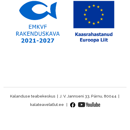
Kalanduse teabekeskus | J. V. Jannseni 33, Pärnu, 80044 |
kalateave[at]ut.ee |