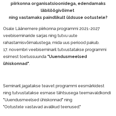
piirkonna organisatsioonidega, edendamaks
läbilöögivõimet
ning vastamaks paindlikult üldsuse ootustele?
Osale Läänemere piirkonna programmi 2021-2027
veebiseminaride sarjas ning tutvu uute
rahastamisvõimalustega, mida uus periood pakub.
17. novembri veebiseminaril tutvustatakse programmi
esimest toetussuunda
"Uuendusmeelsed
ühiskonnad"
.
Seminaril jagatakse teavet programmi eesmärkidest
ning tutvustatakse esmase tähtsusega teemavaldkondi
"Uuendusmeelsed ühiskonnad" ning
"Ootustele vastavad avalikud teenused."