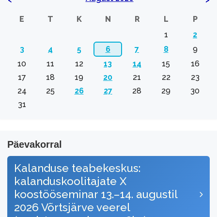
E
T
K
N
R
L
P
1
2
3
4
5
6
7
8
9
10
11
12
13
14
15
16
17
18
19
20
21
22
23
24
25
26
27
28
29
30
31
Päevakorral
Kalanduse teabekeskus:
kalanduskoolitajate X
koostööseminar 13.–14. augustil
2026 Võrtsjärve veerel