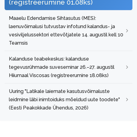
(registreerumine 01.08ks)
Maaelu Edendamise Sihtasutus (MES):
laenuvõimalusi tutvustav infotund kalandus- ja
vesiviljelussektori ettevõtjatele 14. augustil kell 10
Teamsis
Kalanduse teabekeskus: kalanduse
tegevusrühmade suveseminar 26.–27. augustil
Hiiumaal Viscosas (registreerumine 18.08ks)
Uuring "Latikale laiemate kasutusvõimaluste
leidmine läbi inimtoiduks mõeldud uute toodete"
(Eesti Peakokkade Ühendus, 2026)