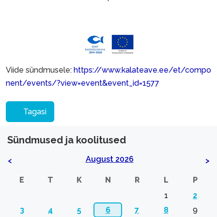
Viide sündmusele:
https://www.kalateave.ee/et/compo
nent/events/?view=event&event_id=1577
Tagasi
Sündmused ja koolitused
August 2026
<
>
E
T
K
N
R
L
P
1
2
3
4
5
6
7
8
9