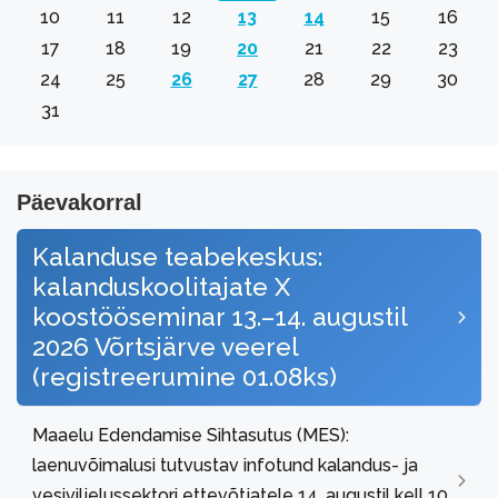
10
11
12
13
14
15
16
17
18
19
20
21
22
23
24
25
26
27
28
29
30
31
Päevakorral
Kalanduse teabekeskus:
kalanduskoolitajate X
koostööseminar 13.–14. augustil
2026 Võrtsjärve veerel
(registreerumine 01.08ks)
Maaelu Edendamise Sihtasutus (MES):
laenuvõimalusi tutvustav infotund kalandus- ja
vesiviljelussektori ettevõtjatele 14. augustil kell 10