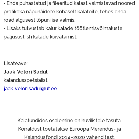
• Enda puhastatud ja fileeritud kalast valmistavad noored
profikoka näpunäidete kohaselt kalatoite, tehes enda
road algusest lõpuni ise valmis.
• Lisaks tutvustab kalur kalade töötlemisvõimaluste
paljusust, sh kalade kuivatamist.
Lisateave:
Jaak-Velori Sadul
kalandusspetsialist
jaak-velori.sadul@ut.ee
Kalatundides osalemine on huvilistele tasuta.
Korraldust toetatakse Euroopa Merendus- ja
Kalandusfondi 2014–2020 vahenditest.