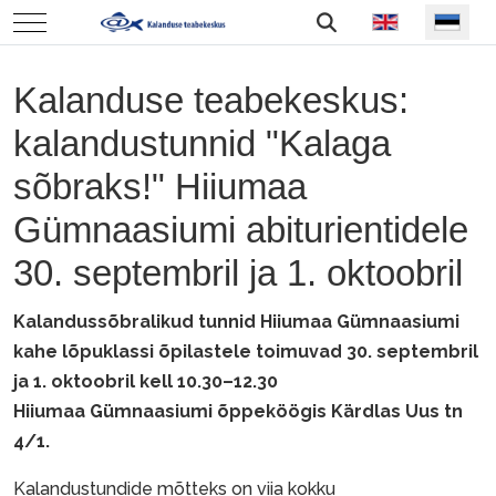
Vali keel
Mobile Menu Toggle
Kalanduse teabekeskus:
kalandustunnid "Kalaga
sõbraks!" Hiiumaa
Gümnaasiumi abiturientidele
30. septembril ja 1. oktoobril
Kalandussõbralikud tunnid Hiiumaa Gümnaasiumi
kahe lõpuklassi õpilastele toimuvad 30. septembril
ja 1. oktoobril kell 10.30–12.30
Hiiumaa Gümnaasiumi õppeköögis Kärdlas Uus tn
4/1.
Kalandustundide mõtteks on viia kokku