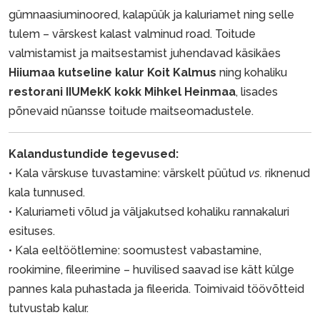
gümnaasiuminoored, kalapüük ja kaluriamet ning selle
tulem – värskest kalast valminud road. Toitude
valmistamist ja maitsestamist juhendavad käsikäes
Hiiumaa kutseline kalur Koit Kalmus
ning kohaliku
restorani IIUMekK kokk Mihkel Heinmaa
, lisades
põnevaid nüansse toitude maitseomadustele.
Kalandustundide tegevused:
• Kala värskuse tuvastamine: värskelt püütud
vs.
riknenud
kala tunnused.
• Kaluriameti võlud ja väljakutsed kohaliku rannakaluri
esituses.
• Kala eeltöötlemine: soomustest vabastamine,
rookimine, fileerimine – huvilised saavad ise kätt külge
pannes kala puhastada ja fileerida. Toimivaid töövõtteid
tutvustab kalur.