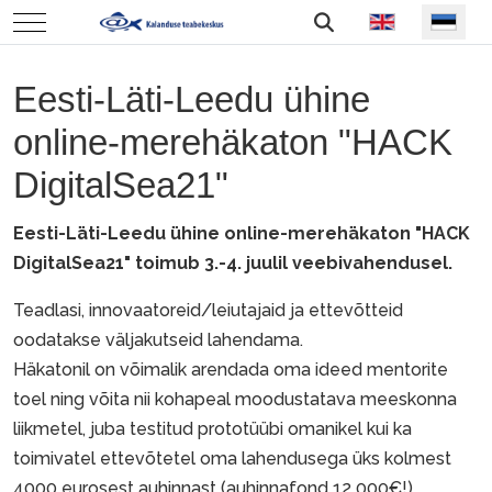
Vali keel
Mobile Menu Toggle
Eesti-Läti-Leedu ühine
online-merehäkaton "HACK
DigitalSea21"
Eesti-Läti-Leedu ühine online-merehäkaton "HACK
DigitalSea21" toimub 3.-4. juulil veebivahendusel.
Teadlasi, innovaatoreid/leiutajaid ja ettevõtteid
oodatakse väljakutseid lahendama.
Häkatonil on võimalik arendada oma ideed mentorite
toel ning võita nii kohapeal moodustatava meeskonna
liikmetel, juba testitud prototüübi omanikel kui ka
toimivatel ettevõtetel oma lahendusega üks kolmest
4000 eurosest auhinnast (auhinnafond 12 000€!).