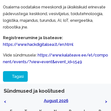
Osalema oodatakse meeskondi ja üksikisikuid erinevate
pädevustega: keskkond, vesiviljelus, toidutehnoloogia,
logistika, majandus, turundus, AI, IoT, energeetika,
robootika jne.
Registreerumine ja lisateave:
https://www.hackdigitalsea.lt/en.html
Viide sündmusele:
https://www.kalateave.ee/et/compo
nent/events/?view=event&event_id=1549
Tagasi
Sündmused ja koolitused
August 2026
<
>