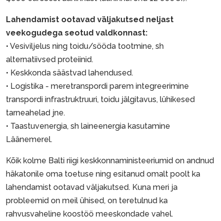
Lahendamist ootavad väljakutsed neljast
veekogudega seotud valdkonnast:
• Vesiviljelus ning toidu/sööda tootmine, sh
alternatiivsed proteiinid.
• Keskkonda säästvad lahendused.
• Logistika - meretranspordi parem integreerimine
transpordi infrastruktruuri, toidu jälgitavus, lühikesed
tarneahelad jne.
• Taastuvenergia, sh laineenergia kasutamine
Läänemerel.
Kõik kolme Balti riigi keskkonnaministeeriumid on andnud
häkatonile oma toetuse ning esitanud omalt poolt ka
lahendamist ootavad väljakutsed. Kuna meri ja
probleemid on meil ühised, on teretulnud ka
rahvusvaheline koostöö meeskondade vahel.