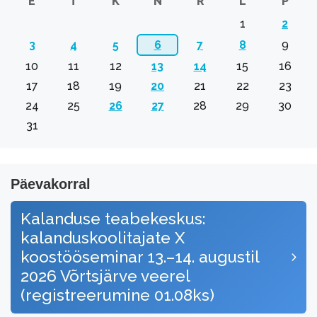
E
T
K
N
R
L
P
1
2
3
4
5
6
7
8
9
10
11
12
13
14
15
16
17
18
19
20
21
22
23
24
25
26
27
28
29
30
31
Päevakorral
Kalanduse teabekeskus:
kalanduskoolitajate X
koostööseminar 13.–14. augustil
2026 Võrtsjärve veerel
(registreerumine 01.08ks)