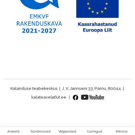
Kalanduse teabekeskus | J. V. Jannseni 33, Pärnu, 80044 |
kalateave[at]ut.ee |
Avaleht
Sündmused
Väljaanded
Uuringud
Menüü