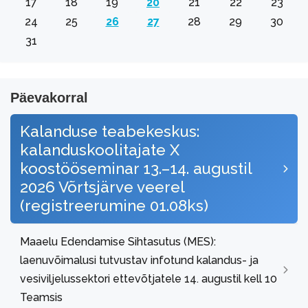
17
18
19
20
21
22
23
24
25
26
27
28
29
30
31
Päevakorral
Kalanduse teabekeskus:
kalanduskoolitajate X
koostööseminar 13.–14. augustil
2026 Võrtsjärve veerel
(registreerumine 01.08ks)
Maaelu Edendamise Sihtasutus (MES):
laenuvõimalusi tutvustav infotund kalandus- ja
vesiviljelussektori ettevõtjatele 14. augustil kell 10
Teamsis