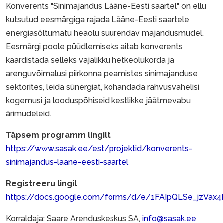
Konverents "Sinimajandus Lääne-Eesti saartel" on ellu
kutsutud eesmärgiga rajada Lääne-Eesti saartele
energiasõltumatu heaolu suurendav majandusmudel.
Eesmärgi poole püüdlemiseks aitab konverents
kaardistada selleks vajalikku hetkeolukorda ja
arenguvõimalusi piirkonna peamistes sinimajanduse
sektorites, leida sünergiat, kohandada rahvusvahelisi
kogemusi ja looduspõhiseid kestlikke jäätmevabu
ärimudeleid.
Täpsem programm lingilt
https://www.sasak.ee/est/projektid/konverents-
sinimajandus-laane-eesti-saartel
Registreeru lingil
https://docs.google.com/forms/d/e/1FAIpQLSe_jzVax4
Korraldaja: Saare Arenduskeskus SA,
info@sasak.ee