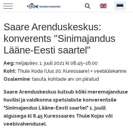
Vali keel
Mobile Menu Toggle
Saare Arenduskeskus:
konverents "Sinimajandus
Lääne-Eesti saartel"
Aeg:
neljapäev, 1. juuli 2021 kl 08.45–16.00
Koht:
Thule Koda (Uus 20, Kuressaare) + veebiülekanne
Osalemine
: tasuta, kohtade arv on piiratud
Saare Arenduskeskus kutsub kõiki meremajanduse
huvilisi ja valdkonna spetsialiste konverentsile
"Sinimajandus Lääne-Eesti saartel" 1. juulil
algusega kl 8.45 Kuressaares Thule Kojas või
veebivahendusel.