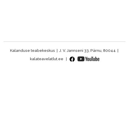
Kalanduse teabekeskus | J. V. Jannseni 33, Pärnu, 80044 |
kalateave[at]ut.ee |