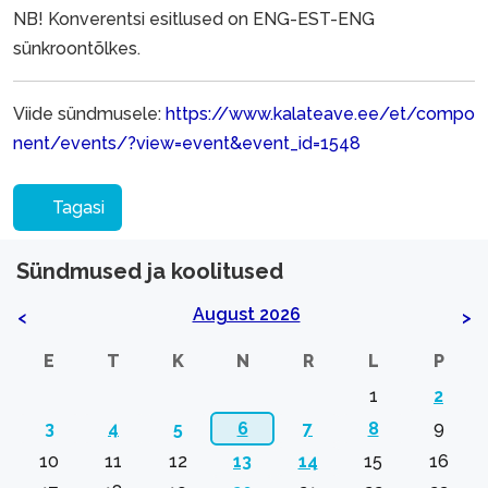
NB! Konverentsi esitlused on ENG-EST-ENG
sünkroontõlkes.
Viide sündmusele:
https://www.kalateave.ee/et/compo
nent/events/?view=event&event_id=1548
Tagasi
Sündmused ja koolitused
August 2026
<
>
E
T
K
N
R
L
P
1
2
3
4
5
6
7
8
9
10
11
12
13
14
15
16