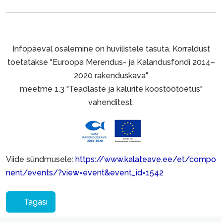
Infopäeval osalemine on huvilistele tasuta. Korraldust
toetatakse "Euroopa Merendus- ja Kalandusfondi 2014–
2020 rakenduskava"
meetme 1.3 "Teadlaste ja kalurite koostöötoetus"
vahenditest.
Viide sündmusele:
https://www.kalateave.ee/et/compo
nent/events/?view=event&event_id=1542
Tagasi