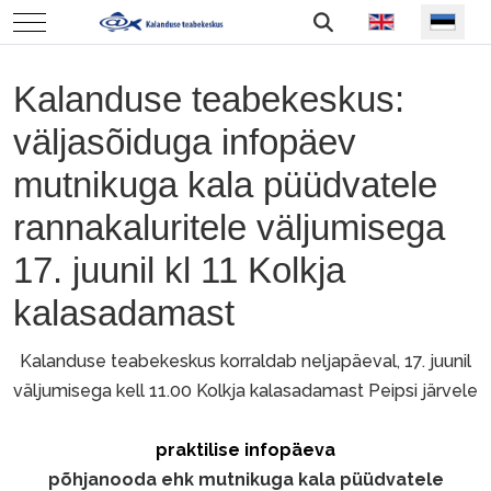
Vali keel
Mobile Menu Toggle
Kalanduse teabekeskus:
väljasõiduga infopäev
mutnikuga kala püüdvatele
rannakaluritele väljumisega
17. juunil kl 11 Kolkja
kalasadamast
Kalanduse teabekeskus korraldab neljapäeval, 17. juunil
väljumisega kell 11.00 Kolkja kalasadamast Peipsi järvele
praktilise infopäeva
põhjanooda ehk mutnikuga kala püüdvatele