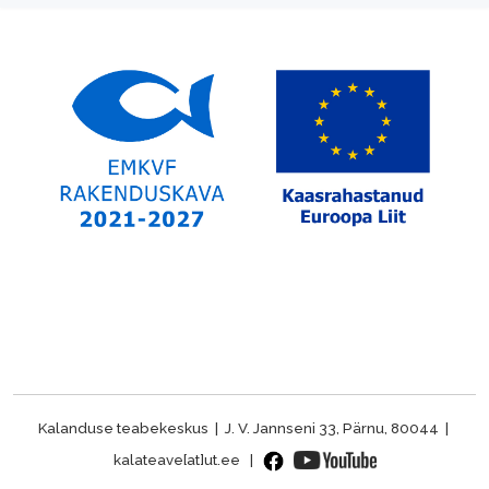
Kalanduse teabekeskus | J. V. Jannseni 33, Pärnu, 80044 |
kalateave[at]ut.ee |