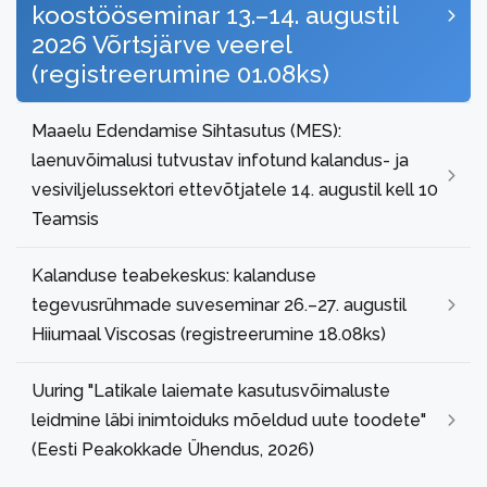
koostööseminar 13.–14. augustil
2026 Võrtsjärve veerel
(registreerumine 01.08ks)
Maaelu Edendamise Sihtasutus (MES):
laenuvõimalusi tutvustav infotund kalandus- ja
vesiviljelussektori ettevõtjatele 14. augustil kell 10
Teamsis
Kalanduse teabekeskus: kalanduse
tegevusrühmade suveseminar 26.–27. augustil
Hiiumaal Viscosas (registreerumine 18.08ks)
Uuring "Latikale laiemate kasutusvõimaluste
leidmine läbi inimtoiduks mõeldud uute toodete"
(Eesti Peakokkade Ühendus, 2026)