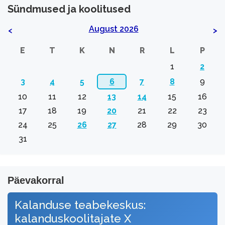
Sündmused ja koolitused
August 2026
<
>
E
T
K
N
R
L
P
1
2
3
4
5
6
7
8
9
10
11
12
13
14
15
16
17
18
19
20
21
22
23
24
25
26
27
28
29
30
31
Päevakorral
Kalanduse teabekeskus:
kalanduskoolitajate X