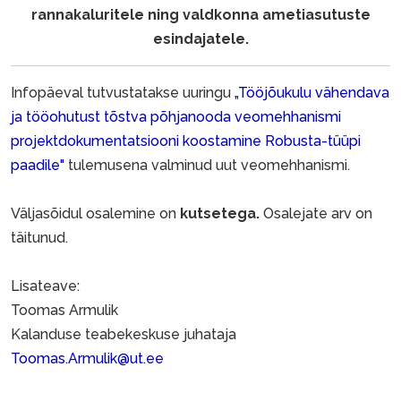
rannakaluritele ning valdkonna ametiasutuste
esindajatele.
Infopäeval tutvustatakse uuringu
„Tööjõukulu vähendava
ja tööohutust tõstva põhjanooda veomehhanismi
projektdokumentatsiooni koostamine Robusta-tüüpi
paadile"
tulemusena valminud uut veomehhanismi.
Väljasõidul osalemine on
kutsetega.
Osalejate arv on
täitunud.
Lisateave:
Toomas Armulik
Kalanduse teabekeskuse juhataja
Toomas.Armulik@ut.ee