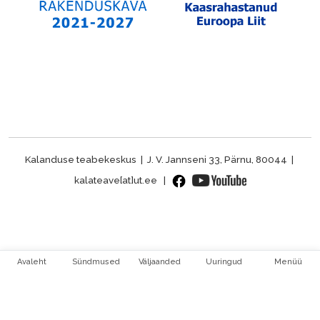
Kalanduse teabekeskus | J. V. Jannseni 33, Pärnu, 80044 |
kalateave[at]ut.ee |
Avaleht
Sündmused
Väljaanded
Uuringud
Menüü