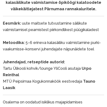
kalasäilikute valmistamise õpiköögi
kalatoodete
väikekäitlejatest Pärnumaa rannakaluritele.
Eesmärk:
uute maitsete tutvustamine säilikute
valmistamisel peamistest piirkondlikest püügikaladest
Metoodika:
5–6 erineva kalasäiliku valmistamine purki-
vaakumisse-konservi juhendajate näpunäidete toel
Juhendajad, retseptide autorid:
Tartu Ülikooli kohvik/lounge YliCooli asutaja
Urpo
Reinthal
MTÜ Peipsimaa Kogukonnaköök eestvedaja
Tauno
Laasik
Osalema on oodatud isiklikus majapidamises