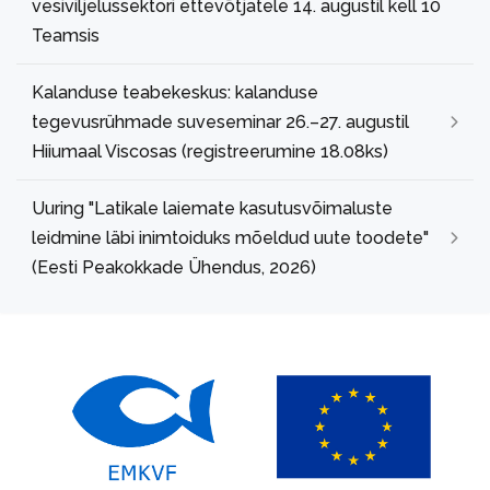
vesiviljelussektori ettevõtjatele 14. augustil kell 10
Teamsis
Kalanduse teabekeskus: kalanduse
tegevusrühmade suveseminar 26.–27. augustil
Hiiumaal Viscosas (registreerumine 18.08ks)
Uuring "Latikale laiemate kasutusvõimaluste
leidmine läbi inimtoiduks mõeldud uute toodete"
(Eesti Peakokkade Ühendus, 2026)