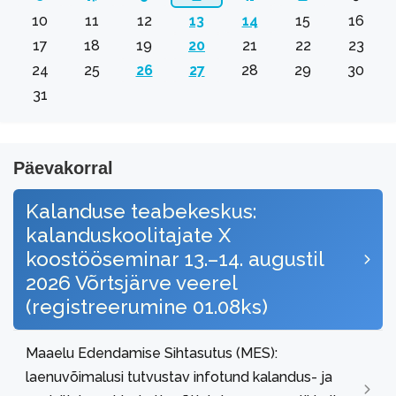
10
11
12
13
14
15
16
17
18
19
20
21
22
23
24
25
26
27
28
29
30
31
Päevakorral
Kalanduse teabekeskus:
kalanduskoolitajate X
koostööseminar 13.–14. augustil
2026 Võrtsjärve veerel
(registreerumine 01.08ks)
Maaelu Edendamise Sihtasutus (MES):
laenuvõimalusi tutvustav infotund kalandus- ja