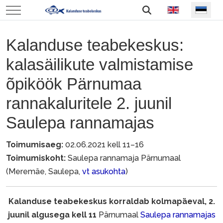
Vali keel
Mobile Menu Toggle
Kalanduse teabekeskus:
kalasäilikute valmistamise
õpiköök Pärnumaa
rannakaluritele 2. juunil
Saulepa rannamajas
Toimumisaeg:
02.06.2021 kell 11–16
Toimumiskoht:
Saulepa rannamaja Pärnumaal
(Meremäe, Saulepa,
vt asukohta
)
Kalanduse teabekeskus korraldab kolmapäeval, 2.
juunil algusega kell 11
Pärnumaal
Saulepa rannamajas