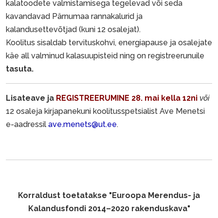
kalatoodete valmistamisega tegelevad või seda
kavandavad Pärnumaa rannakalurid ja
kalandusettevõtjad (kuni 12 osalejat).
Koolitus sisaldab tervituskohvi, energiapause ja osalejate
käe all valminud kalasuupisteid ning on registreerunuile
tasuta.
Lisateave ja
REGISTREERUMINE
28. mai kella 12ni
või
12 osaleja kirjapanekuni koolitusspetsialist Ave Menetsi
e-aadressil
ave.menets@ut.ee
.
Korraldust toetatakse "Euroopa Merendus- ja
Kalandusfondi 2014–2020 rakenduskava"