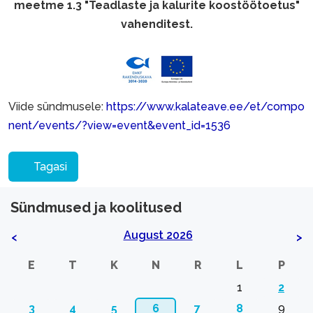
meetme 1.3 "Teadlaste ja kalurite koostöötoetus"
vahenditest.
Viide sündmusele:
https://www.kalateave.ee/et/compo
nent/events/?view=event&event_id=1536
Tagasi
Sündmused ja koolitused
August 2026
<
>
E
T
K
N
R
L
P
1
2
3
4
5
6
7
8
9